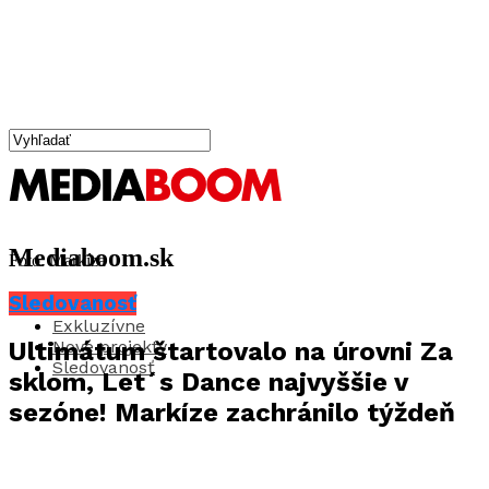
Mediaboom.sk
Foto: Markíza
Sledovanosť
Aktuality
Exkluzívne
Nové projekty
Ultimátum štartovalo na úrovni Za
Sledovanosť
sklom, Let´s Dance najvyššie v
sezóne! Markíze zachránilo týždeň