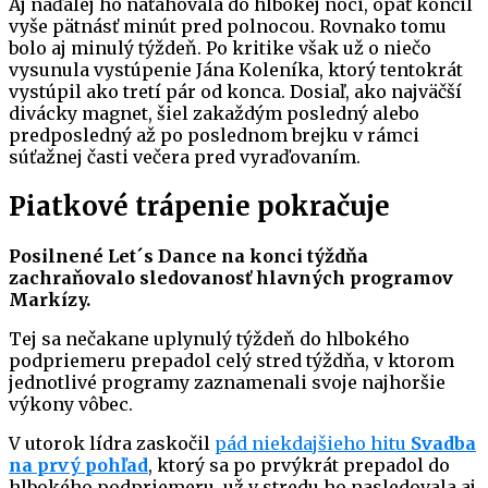
Aj naďalej ho naťahovala do hlbokej noci, opäť končil
vyše pätnásť minút pred polnocou. Rovnako tomu
bolo aj minulý týždeň. Po kritike však už o niečo
vysunula vystúpenie Jána Koleníka, ktorý tentokrát
vystúpil ako tretí pár od konca. Dosiaľ, ako najväčší
divácky magnet, šiel zakaždým posledný alebo
predposledný až po poslednom brejku v rámci
súťažnej časti večera pred vyraďovaním.
Piatkové trápenie pokračuje
Posilnené Let´s Dance na konci týždňa
zachraňovalo sledovanosť hlavných programov
Markízy.
Tej sa nečakane uplynulý týždeň do hlbokého
podpriemeru prepadol celý stred týždňa, v ktorom
jednotlivé programy zaznamenali svoje najhoršie
výkony vôbec.
V utorok lídra zaskočil
pád niekdajšieho hitu
Svadba
na prvý pohľad
, ktorý sa po prvýkrát prepadol do
hlbokého podpriemeru, už v stredu ho nasledovala aj