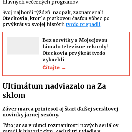
hlavných večerných programov.
Svoj najhorší týždeň, naopak, zaznamenali
Oteckovia,
ktorí s piatkovou časťou vôbec po
prvýkrát vo svojej histórii
tvrdo prepadli
.
Bez servítky s Mojsejovou
lámalo televízne rekordy!
Oteckovia prvýkrát tvrdo
vybuchli
Čítajte →
Ultimátum nadviazalo na Za
sklom
Záver marca priniesol aj štart ďalšej seriálovej
novinky jarnej sezóny.
Táto jar sa v rámci rozmanitosti nových seriálov
zaradí k historickým, keď už tri uviedla v