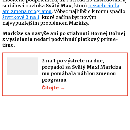
seriálová novinka
Svätý Max
, ktorú
nezachránila
ani zmena programu
. Vôbec najhlbšie k tomu spadlo
štvrtkové
2 na 1
, ktoré začína byť novým
najvypuklejším problémom Markízy.
Markíze sa navyše ani po stiahnutí Hornej Dolnej
z vysielania nedarí podvihnúť piatkový prime-
time.
2 na 1 po výstrele na dne,
prepadol sa Svätý Max! Markíza
mu pomáhala náhlou zmenou
programu
Čítajte →