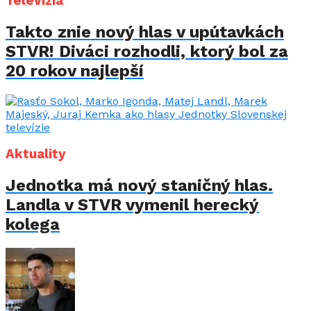
Televízia
Takto znie nový hlas v upútavkách
STVR! Diváci rozhodli, ktorý bol za
20 rokov najlepší
Aktuality
Jednotka má nový staničný hlas.
Landla v STVR vymenil herecký
kolega