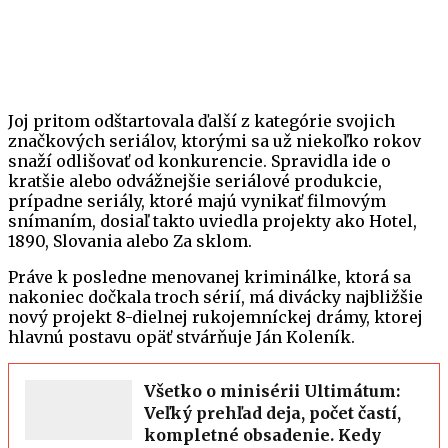
Joj pritom odštartovala ďalší z kategórie svojich
značkových seriálov, ktorými sa už niekoľko rokov
snaží odlišovať od konkurencie. Spravidla ide o
kratšie alebo odvážnejšie seriálové produkcie,
prípadne seriály, ktoré majú vynikať filmovým
snímaním, dosiaľ takto uviedla projekty ako Hotel,
1890, Slovania alebo Za sklom.
Práve k posledne menovanej kriminálke, ktorá sa
nakoniec dočkala troch sérií, má divácky najbližšie
nový projekt 8-dielnej rukojemníckej drámy, ktorej
hlavnú postavu opäť stvárňuje Ján Koleník.
Všetko o minisérii Ultimátum:
Veľký prehľad deja, počet častí,
kompletné obsadenie. Kedy