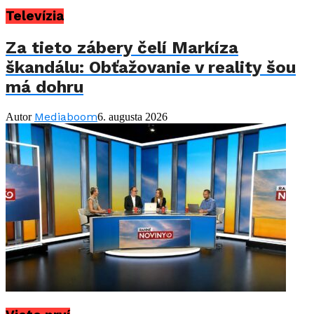
Televízia
Za tieto zábery čelí Markíza
škandálu: Obťažovanie v reality šou
má dohru
Mediaboom
Autor
6. augusta 2026