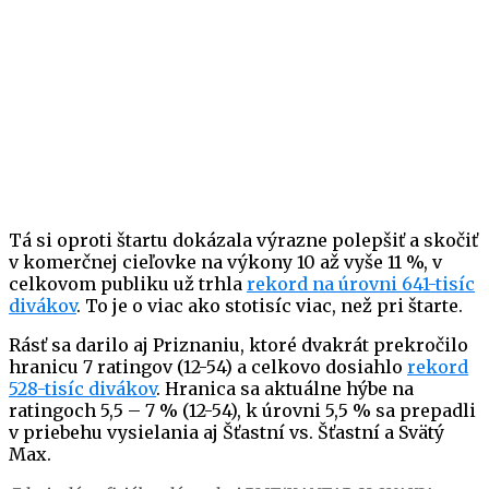
Tá si oproti štartu dokázala výrazne polepšiť a skočiť
v komerčnej cieľovke na výkony 10 až vyše 11 %, v
celkovom publiku už trhla
rekord na úrovni 641-tisíc
divákov
. To je o viac ako stotisíc viac, než pri štarte.
Rásť sa darilo aj Priznaniu, ktoré dvakrát prekročilo
hranicu 7 ratingov (12-54) a celkovo dosiahlo
rekord
528-tisíc divákov
. Hranica sa aktuálne hýbe na
ratingoch 5,5 – 7 % (12-54), k úrovni 5,5 % sa prepadli
v priebehu vysielania aj Šťastní vs. Šťastní a Svätý
Max.