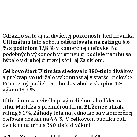
Odrazilo sa to aj na diváckej pozornosti, keď novinka
Ultimátum
túto sobotu
odštartovala na ratingu 6,6
% s podielom 17,8 %
v komerčnej cieľovke. Na
podobných výkonoch v ratingu aj podiele na trhu sa
hýbalo v druhej či tretej sérii aj Za sklom.
Celkovo štart Ultimáta sledovalo 380-tisíc divákov
a prekvapivo udržalo výkonnosť aj v staršej cieľovke.
Priemerný podiel na trhu dosiahol v skupine 12+
výkon 18,2 %.
Ultimátum sa uviedlo prvým dielom ako líder na
trhu. Markíza s premiérou filmu
Blíženec
uhrala
rating 5,1 %,
Záhady tela
na Jednotke sa v komerčnej
cieľovke dostali na 4,4 %. V celkovom publiku boli
dvojkou na trhu s 340-tisíc divákmi.