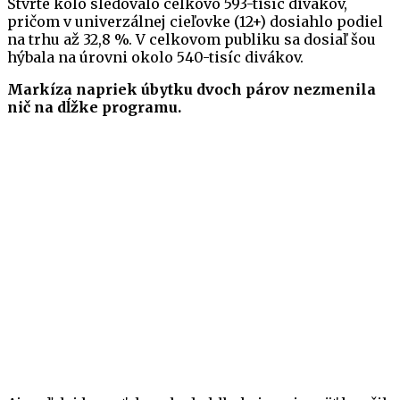
Štvrté kolo sledovalo celkovo 593-tisíc divákov,
pričom v univerzálnej cieľovke (12+) dosiahlo podiel
na trhu až 32,8 %. V celkovom publiku sa dosiaľ šou
hýbala na úrovni okolo 540-tisíc divákov.
Markíza napriek úbytku dvoch párov nezmenila
nič na dĺžke programu.