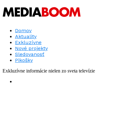
Domov
Aktuality
Exkluzívne
Nové projekty
Sledovanosť
Pikošky
Exkluzívne informácie nielen zo sveta televízie