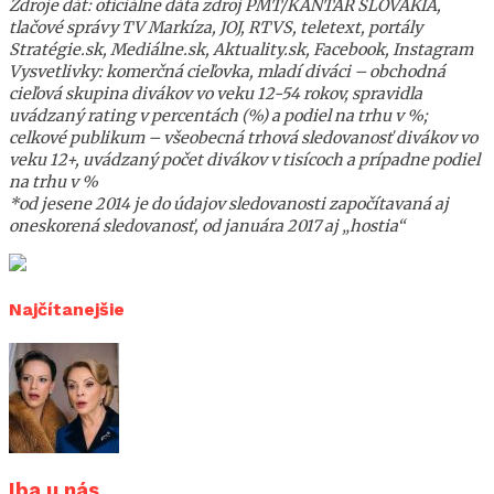
Zdroje dát: oficiálne dáta zdroj PMT/KANTAR SLOVAKIA,
tlačové správy TV Markíza, JOJ, RTVS, teletext, portály
Stratégie.sk, Mediálne.sk, Aktuality.sk, Facebook, Instagram
Vysvetlivky: komerčná cieľovka, mladí diváci – obchodná
cieľová skupina divákov vo veku 12-54 rokov, spravidla
uvádzaný rating v percentách (%) a podiel na trhu v %;
celkové publikum – všeobecná trhová sledovanosť divákov vo
veku 12+, uvádzaný počet divákov v tisícoch a prípadne podiel
na trhu v %
*od jesene 2014 je do údajov sledovanosti započítavaná aj
oneskorená sledovanosť, od januára 2017 aj „hostia“
Najčítanejšie
Iba u nás