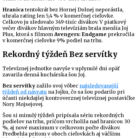
Hranica
tentokrát bez Hornej Dolnej neporástla,
uhrala rating len 5,4 % v komerčnej cieľovke.
Celkovo ju sledovalo 349-tisíc divákov. V piatkový
večer divákov hlavným televíziám brala menšia Joj
Plus, ktorá s filmom
Avengers: Endgame
prekročila
v komerčnej cieľovke 9% podiel na trhu.
Rekordný týždeň Bez servítky
Televíznej jednotke navyše v uplynulé dni opäť
zavarila denná kuchárska šou Joj.
Bez servítky
zažilo svoj vôbec
najsledovanejší
týždeň od návratu
na Jojku, čo sa šou podarilo pri
účasti niekdajšej kontroverznej televíznej postavičke
Nory Mojsejovej.
Šou si minulý týždeň pripísala sériu rekordných
podielov na trhu, pričom vrcholila nad hranicou 30
%, aj nové maximum v celkovom počte divákov.
Predbehla pritom v oboch cieľovkách aj väčšinu