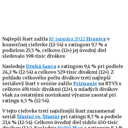
Najlepší štart zažila
10. januára 2022
Hranica
v
komerčnej cieľovke (12-54) s ratingom 9,7 % a
podielom 25,5 %, celkovo (12+) jej úvodný diel
sledovalo 598-tisíc divákov.
Nasleduje
Druhá šanca
s ratingom 9,4 % pri podiele
24,2 % (12-54) a celkovo 529-tisíc divákmi (12+). Z
pohľadu celkového počtu divákov tretí najlepší
seriálový štart v sezóne zažilo
Priznanie
na RTVS s
celkovo 491-tisíc divákmi (12+), u mladých divákov
však za ostatnými novinkami výrazne zaostal pri
ratingu 6,5 % (12-54).
V tejto cieľovke tretí najsilnejší štart zaznamenal
seriál
Šťastní vs. Šťastní
pri ratingu 8,7 % a podiele
23,4 % (12-54). Celkovo úvodný diel videlo 450-tisíc
divákov (12+). Nasleduje
Svätý Max
s ratingom 8,2 %