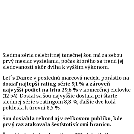
Siedma séria celebritnej tanečnej šou má za sebou
prvý mesiac vysielania, počas ktorého sa trend jej
sledovanosti skôr dvíha k vyšším výkonom.
Let´s Dance
v poslednú marcovú nedeľu porástlo na
dosiaľ najlepší rating série 9,1 % a zároveň
najvyšší podiel na trhu 29,6 %
v komerčnej cieľovke
(12-54). Dosiaľ sa šou najvyššie dostala pri štarte
siedmej série s ratingom 8,8 %, ďalšie dve kolá
poklesla k úrovni 8,5 %.
Šou dosiahla rekord aj v celkovom publiku, kde
prvý raz atakovala šesťstotisícovú hranicu.