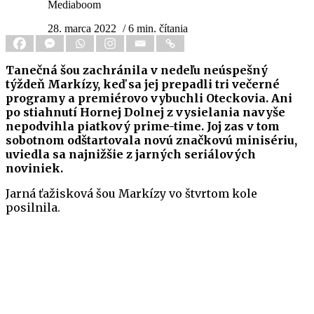
Mediaboom
28. marca 2022
/ 6 min. čítania
Tanečná šou zachránila v nedeľu neúspešný
týždeň Markízy, keď sa jej prepadli tri večerné
programy a premiérovo vybuchli Oteckovia. Ani
po stiahnutí Hornej Dolnej z vysielania navyše
nepodvihla piatkový prime-time. Joj zas v tom
sobotnom odštartovala novú značkovú minisériu,
uviedla sa najnižšie z jarných seriálových
noviniek.
Jarná ťažisková šou Markízy vo štvrtom kole
posilnila.