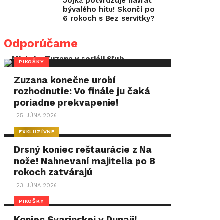
Jojka potvrdzuje návrat
bývalého hitu! Skončí po
6 rokoch s Bez servítky?
Odporúčame
PIKOŠKY
Zuzana konečne urobí
rozhodnutie: Vo finále ju čaká
poriadne prekvapenie!
25. JÚNA 2026
EXKLUZÍVNE
Drsný koniec reštaurácie z Na
nože! Nahnevaní majitelia po 8
rokoch zatvárajú
23. JÚNA 2026
PIKOŠKY
Koniec Svarinskej v Dunaji!