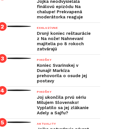
Jojka neodvysielala
finálovú epizódu Na
chalupe! Prekvapená
moderátorka reaguje
EXKLUZÍVNE
Drsný koniec reštaurácie
z Na nože! Nahnevaní
majitelia po 8 rokoch
zatvárajú
PIKOŠKY
Koniec Svarinskej v
Dunaji! Markíza
prehovorila o osude jej
postavy
PIKOŠKY
Joj ukončila prvú sériu
Milujem Slovensko!
Vyplatilo sa jej zlákanie
Adely a Sajfu?
AKTUALITY