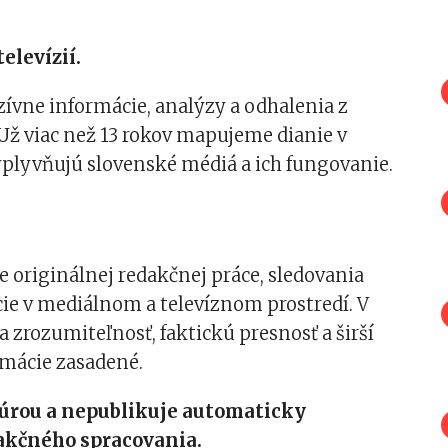
elevízií.
vne informácie, analýzy a odhalenia z
 Už viac než 13 rokov mapujeme dianie v
vplyvňujú slovenské médiá a ich fungovanie.
originálnej redakčnej práce, sledovania
cie v mediálnom a televíznom prostredí. V
zrozumiteľnosť, faktickú presnosť a širší
rmácie zasadené.
úrou a nepublikuje automaticky
akčného spracovania.