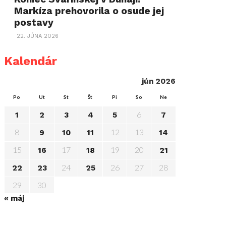
Markíza prehovorila o osude jej
postavy
22. JÚNA 2026
Kalendár
jún 2026
Po
Ut
St
Št
Pi
So
Ne
6
1
2
3
4
5
7
8
12
13
9
10
11
14
15
17
19
20
16
18
21
24
26
27
28
22
23
25
29
30
« máj