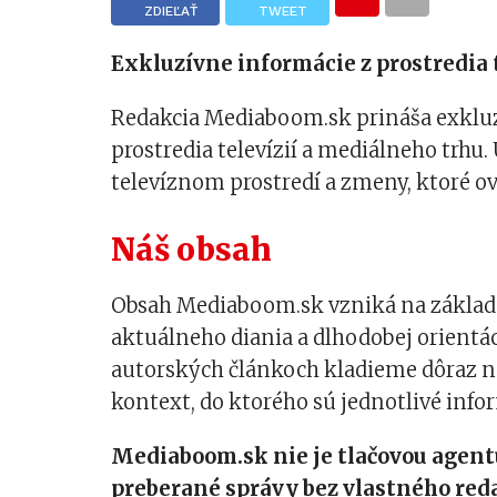
ZDIEĽAŤ
TWEET
Exkluzívne informácie z prostredia t
Redakcia Mediaboom.sk prináša exkluzí
prostredia televízií a mediálneho trhu.
televíznom prostredí a zmeny, ktoré o
Náš obsah
Obsah Mediaboom.sk vzniká na základe 
aktuálneho diania a dlhodobej orientá
autorských článkoch kladieme dôraz na 
kontext, do ktorého sú jednotlivé info
Mediaboom.sk nie je tlačovou agent
preberané správy bez vlastného red