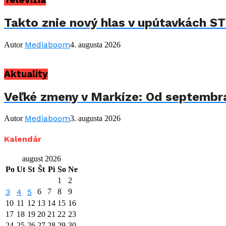
Televízia
Takto znie nový hlas v upútavkách STV
Mediaboom
Autor
4. augusta 2026
Aktuality
Veľké zmeny v Markíze: Od septembra
Mediaboom
Autor
3. augusta 2026
Kalendár
august 2026
Po
Ut
St
Št
Pi
So
Ne
1
2
3
4
5
6
7
8
9
10
11
12
13
14
15
16
17
18
19
20
21
22
23
24
25
26
27
28
29
30