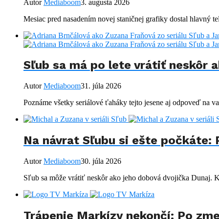
Autor
Mediaboom
3. augusta 2026
Mesiac pred nasadením novej staničnej grafiky dostal hlavný t
Sľub sa má po lete vrátiť neskôr 
Autor
Mediaboom
31. júla 2026
Poznáme všetky seriálové ťaháky tejto jesene aj odpoveď na vaš
Na návrat Sľubu si ešte počkáte: 
Autor
Mediaboom
30. júla 2026
Sľub sa môže vrátiť neskôr ako jeho dobová dvojička Dunaj. Ký
Trápenie Markízy nekončí: Po zm