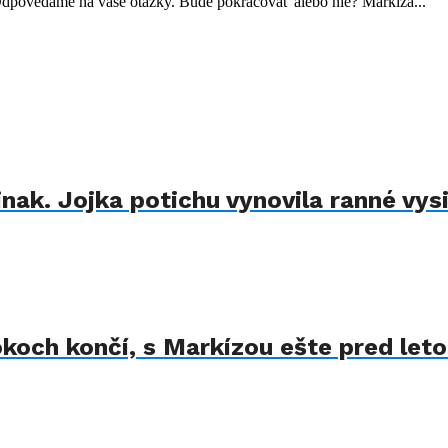
 Odpovedáme na vaše otázky. Bude pokračovať alebo nie? Markíza...
nak. Jojka potichu vynovila ranné vysi
koch končí, s Markízou ešte pred let