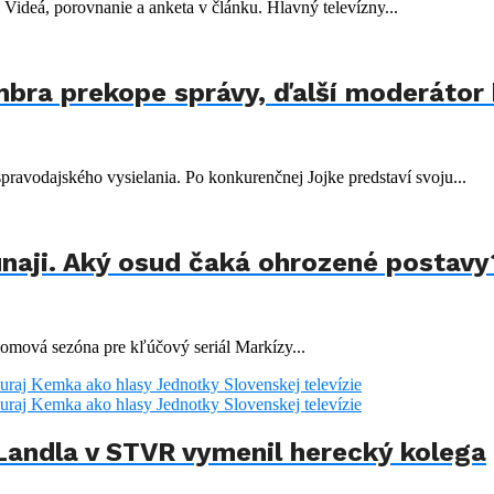
 Videá, porovnanie a anketa v článku. Hlavný televízny...
bra prekope správy, ďalší moderátor 
pravodajského vysielania. Po konkurenčnej Jojke predstaví svoju...
naji. Aký osud čaká ohrozené postavy
lomová sezóna pre kľúčový seriál Markízy...
Landla v STVR vymenil herecký kolega