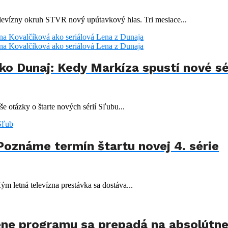
elevízny okruh STVR nový upútavkový hlas. Tri mesiace...
ako Dunaj: Kedy Markíza spustí nové sé
e otázky o štarte nových sérií Sľubu...
Poznáme termín štartu novej 4. série
m letná televízna prestávka sa dostáva...
ene programu sa prepadá na absolútn