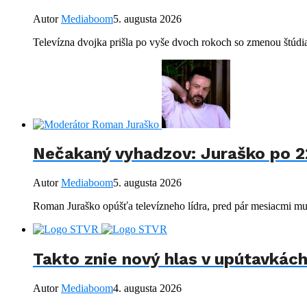
Autor
Mediaboom
5. augusta 2026
Televízna dvojka prišla po vyše dvoch rokoch so zmenou štúdia
Nečakaný vyhadzov: Juraško po 22
Autor
Mediaboom
5. augusta 2026
Roman Juraško opúšťa televízneho lídra, pred pár mesiacmi mu
Takto znie nový hlas v upútavkách 
Autor
Mediaboom
4. augusta 2026