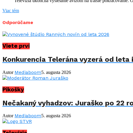
Televízia ukončila vysielanie avízom na ďalšie pokračovanie.
Viac tém
Odporúčame
Viete prví
Konkurencia Telerána vyzerá od leta i
Mediaboom
Autor
5. augusta 2026
Pikošky
Nečakaný vyhadzov: Juraško po 22 ro
Mediaboom
Autor
5. augusta 2026