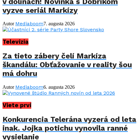
v dolinách! Novinka s Dobríkom
vyzve seriál Markízy
Mediaboom
Autor
7. augusta 2026
Televízia
Za tieto zábery čelí Markíza
škandálu: Obťažovanie v reality šou
má dohru
Mediaboom
Autor
6. augusta 2026
Viete prví
Konkurencia Telerána vyzerá od leta
inak. Jojka potichu vynovila ranné
vysielanie