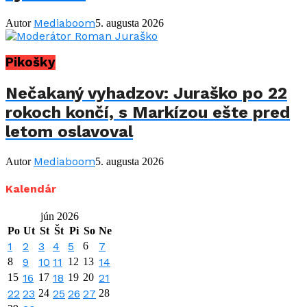
Mediaboom
Autor
5. augusta 2026
Pikošky
Nečakaný vyhadzov: Juraško po 22
rokoch končí, s Markízou ešte pred
letom oslavoval
Mediaboom
Autor
5. augusta 2026
Kalendár
jún 2026
Po
Ut
St
Št
Pi
So
Ne
1
2
3
4
5
6
7
8
9
10
11
12
13
14
15
16
17
18
19
20
21
22
23
24
25
26
27
28