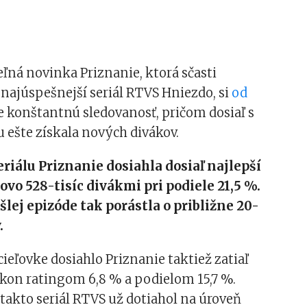
ľná novinka Priznanie, ktorá sčasti
najúspešnejší seriál RTVS Hniezdo, si
od
 konštantnú sledovanosť, pričom dosiaľ s
 ešte získala nových divákov.
seriálu Priznanie dosiahla dosiaľ najlepší
ovo 528-tisíc divákmi pri podiele 21,5 %.
šlej epizóde tak porástla o približne 20-
.
ieľovke dosiahlo Priznanie taktiež zatiaľ
ýkon ratingom 6,8 % a podielom 15,7 %.
takto seriál RTVS už dotiahol na úroveň