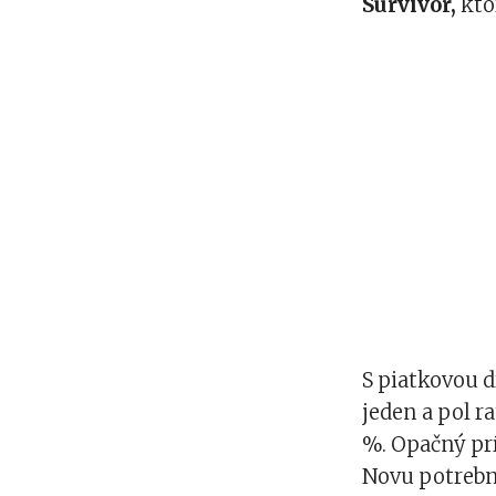
Survivor,
kto
S piatkovou d
jeden a pol r
%. Opačný prí
Novu potrebn