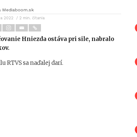
a Mediaboom.sk
ra 2022
/ 2 min. čítania
ovanie Hniezda ostáva pri sile, nabralo
kov.
u RTVS sa naďalej darí.