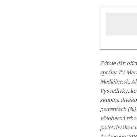
Zdroje dát: of
správy TV Markí
Mediálne.sk, Ak
Vysvetlivky: ko
skupina divákov
percentách (%) 
všeobecná trho
počet divákov v
*od jesene 2014