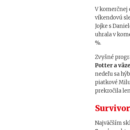
V komerčnej 
víkendovú sl
Jojke s Dani
uhrala v kome
%.
Zvyšné progr
Potter a väz
nedeľu sa hýb
piatkové Mil
prekročila le
Survivo
Najväčším sk