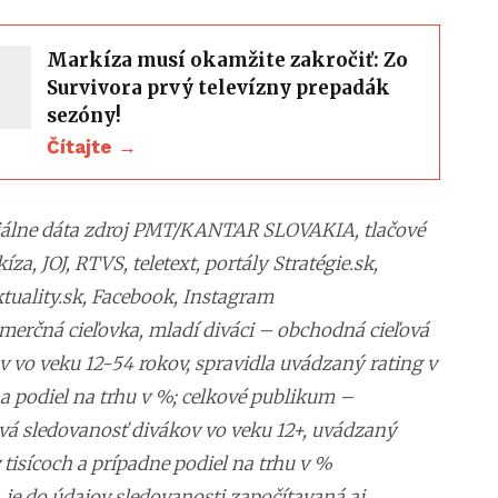
Markíza musí okamžite zakročiť: Zo
Survivora prvý televízny prepadák
sezóny!
Čítajte →
iciálne dáta zdroj PMT/KANTAR SLOVAKIA, tlačové
za, JOJ, RTVS, teletext, portály Stratégie.sk,
tuality.sk, Facebook, Instagram
merčná cieľovka, mladí diváci – obchodná cieľová
 vo veku 12-54 rokov, spravidla uvádzaný rating v
a podiel na trhu v %; celkové publikum –
vá sledovanosť divákov vo veku 12+, uvádzaný
 tisícoch a prípadne podiel na trhu v %
 je do údajov sledovanosti započítavaná aj