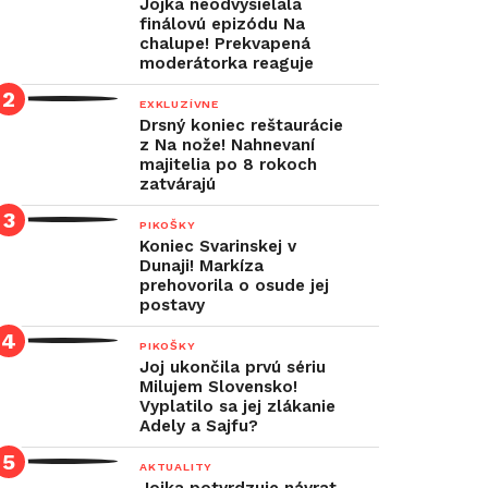
Jojka neodvysielala
finálovú epizódu Na
chalupe! Prekvapená
moderátorka reaguje
EXKLUZÍVNE
Drsný koniec reštaurácie
z Na nože! Nahnevaní
majitelia po 8 rokoch
zatvárajú
PIKOŠKY
Koniec Svarinskej v
Dunaji! Markíza
prehovorila o osude jej
postavy
PIKOŠKY
Joj ukončila prvú sériu
Milujem Slovensko!
Vyplatilo sa jej zlákanie
Adely a Sajfu?
AKTUALITY