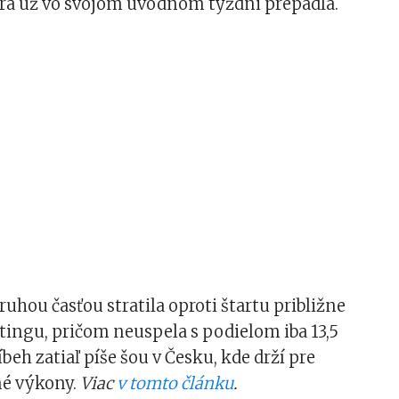
rá už vo svojom úvodnom týždni prepadla.
ruhou časťou stratila oproti štartu približne
atingu, pričom neuspela s podielom iba 13,5
beh zatiaľ píše šou v Česku, kde drží pre
é výkony.
Viac
v tomto článku
.