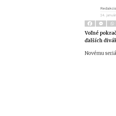
Redakci
24. januá
Voľné pokrač
ďalších divá
Novému seriál