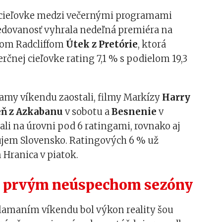
cieľovke medzi večernými programami
edovanosť vyhrala nedeľná premiéra na
elom Radcliffom
Útek z Pretórie
, ktorá
rčnej cieľovke rating 7,1 % s podielom 19,3
amy víkendu zaostali, filmy Markízy
Harry
eň z Azkabanu
v sobotu a
Besnenie
v
ali na úrovni pod 6 ratingami, rovnako aj
ujem Slovensko. Ratingových 6 % už
n Hranica v piatok.
r prvým neúspechom sezóny
lamaním víkendu bol výkon reality šou