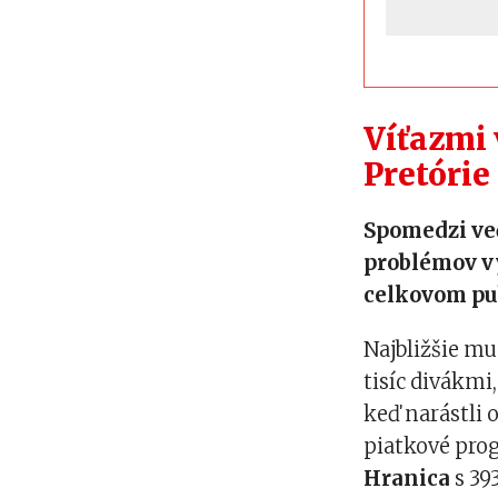
Víťazmi 
Pretórie
Spomedzi ve
problémov v
celkovom pub
Najbližšie mu
tisíc divákmi
keď narástli o
piatkové pr
Hranica
s 39