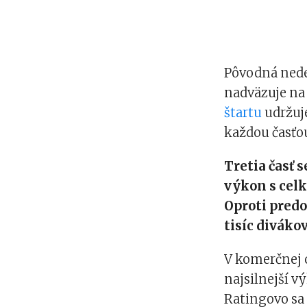
Pôvodná nede
nadväzuje na 
štartu
udržuje
každou časťou
Tretia časť 
výkon s celk
Oproti predo
tisíc divákov
V komerčnej c
najsilnejší v
Ratingovo sa 