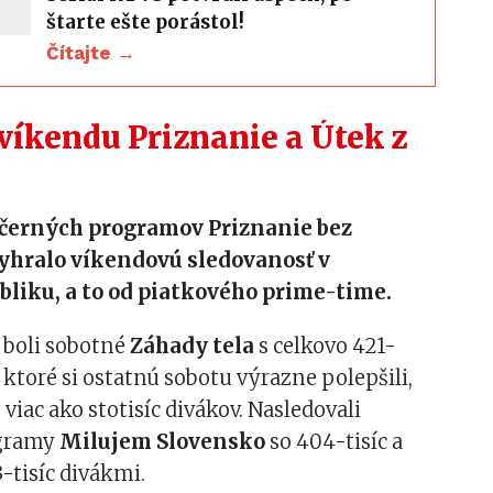
štarte ešte porástol!
Čítajte →
víkendu Priznanie a Útek z
černých programov Priznanie bez
yhralo víkendovú sledovanosť v
liku, a to od piatkového prime-time.
 boli sobotné
Záhady tela
s celkovo 421-
, ktoré si ostatnú sobotu výrazne polepšili,
 viac ako stotisíc divákov. Nasledovali
ogramy
Milujem Slovensko
so 404-tisíc a
3-tisíc divákmi.