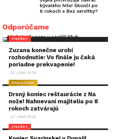
Jojka potvrdzuje návrat
bývalého hitu! Skončí po
6 rokoch s Bez servítky?
Odporúčame
PIKOŠKY
Zuzana konečne urobí
rozhodnutie: Vo finále ju čaká
poriadne prekvapenie!
25. JÚNA 2026
EXKLUZÍVNE
Drsný koniec reštaurácie z Na
nože! Nahnevaní majitelia po 8
rokoch zatvárajú
23. JÚNA 2026
PIKOŠKY
Koniec Svarinskej v Dunaji!