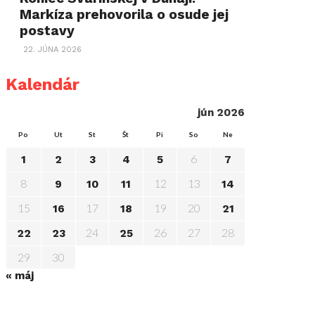
Markíza prehovorila o osude jej
postavy
22. JÚNA 2026
Kalendár
jún 2026
Po
Ut
St
Št
Pi
So
Ne
6
1
2
3
4
5
7
8
12
13
9
10
11
14
15
17
19
20
16
18
21
24
26
27
28
22
23
25
29
30
« máj