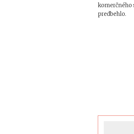
komerčného se
predbehlo.