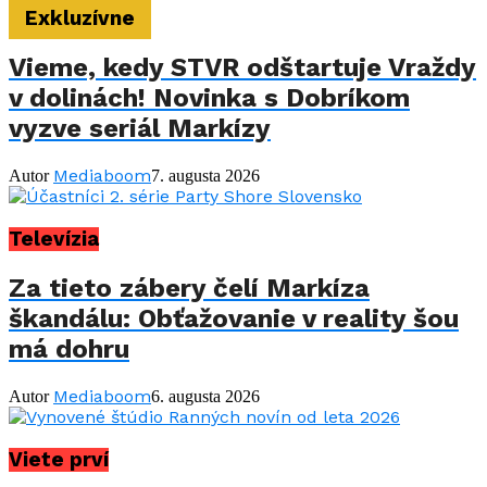
Exkluzívne
Vieme, kedy STVR odštartuje Vraždy
v dolinách! Novinka s Dobríkom
vyzve seriál Markízy
Mediaboom
Autor
7. augusta 2026
Televízia
Za tieto zábery čelí Markíza
škandálu: Obťažovanie v reality šou
má dohru
Mediaboom
Autor
6. augusta 2026
Viete prví