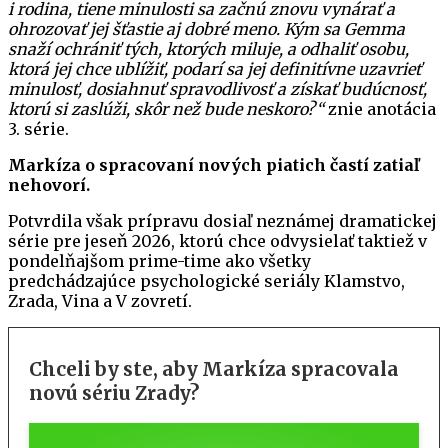
i rodina, tiene minulosti sa začnú znovu vynárať a
ohrozovať jej šťastie aj dobré meno. Kým sa Gemma
snaží ochrániť tých, ktorých miluje, a odhaliť osobu,
ktorá jej chce ublížiť, podarí sa jej definitívne uzavrieť
minulosť, dosiahnuť spravodlivosť a získať budúcnosť,
ktorú si zaslúži, skôr než bude neskoro?“
znie anotácia
3. série.
Markíza o spracovaní nových piatich častí zatiaľ
nehovorí.
Potvrdila však prípravu dosiaľ neznámej dramatickej
série pre jeseň 2026, ktorú chce odvysielať taktiež v
pondelňajšom prime-time ako všetky
predchádzajúce psychologické seriály Klamstvo,
Zrada, Vina a V zovretí.
Chceli by ste, aby Markíza spracovala
novú sériu Zrady?