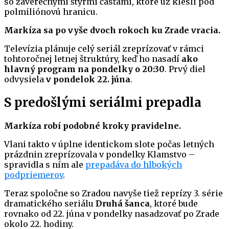
so záverečnými štyrmi časťami, ktoré už klesli pod
polmiliónovú hranicu.
Markíza sa po vyše dvoch rokoch ku Zrade vracia.
Televízia plánuje celý seriál zreprízovať v rámci
tohtoročnej letnej štruktúry, keď ho nasadí
ako
hlavný program na pondelky o 20:30
. Prvý diel
odvysiela
v pondelok 22. júna
.
S predošlými seriálmi prepadla
Markíza robí podobné kroky pravidelne.
Vlani takto v úplne identickom slote počas letných
prázdnin zreprízovala v pondelky Klamstvo –
spravidla s ním ale
prepadáva do hlbokých
podpriemerov
.
Teraz spoločne so Zradou navyše tiež reprízy 3. série
dramatického seriálu
Druhá šanca
, ktoré bude
rovnako od 22. júna v pondelky nasadzovať po Zrade
okolo 22. hodiny.