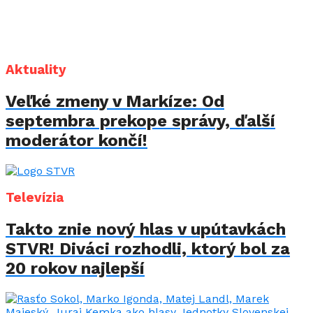
Aktuality
Veľké zmeny v Markíze: Od
septembra prekope správy, ďalší
moderátor končí!
Televízia
Takto znie nový hlas v upútavkách
STVR! Diváci rozhodli, ktorý bol za
20 rokov najlepší