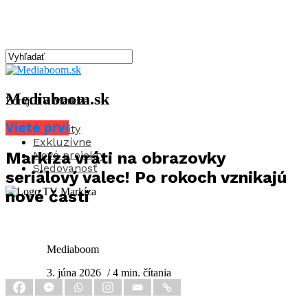
Mediaboom.sk
Zdroj: TV Markíza
Viete prví
Aktuality
Exkluzívne
Nové projekty
Markíza vráti na obrazovky
Sledovanosť
seriálový valec! Po rokoch vznikajú
nové časti
Mediaboom
3. júna 2026
/ 4 min. čítania