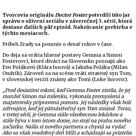
Tvorcovia originálu
Doctor Foster
potvrdili túto jar
správu o oživení seriálu v záverečnej 3. sérii, ktorá
dostane ďalších päť epizód. Nakrúcanie prebieha v
týchto mesiacoch.
Príbeh Zrady sa posunie o desať rokov v čase.
Do deja sa vrátia hlavné postavy Gemma a Simon
Fosterovci, ktoré diváci na Slovensku poznajú ako
Evu Polákovú (Klára Issová) a Jakuba Poláka (Milan
Ondrík). Zároveň sa na scénu vráti stratený syn Tom,
v slovenskej verzii známy ako Tomi (Luke Surovic).
„Pred desiatimi rokmi, keď Gemma Foster zistila, že jej
manžel Simon má milenku, vykonala premyslenú a
majstrovsky pripravenú pomstu. Jej následky však boli
zdrvujúce, keď jej pätnásťročný syn Tom zmizol. Teraz,
v tretej sérii, je Gemma stále všeobecnou lekárkou a
stále býva v tom istom dome, no stojí na prahu nového
začiatku. Našla si nového partnera a chystá sa vydať.
Ako sa však svadobný deň blíži a schádzajú sa priatelia