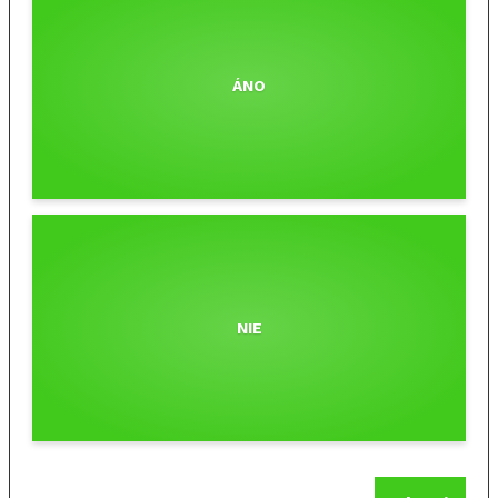
ÁNO
NIE