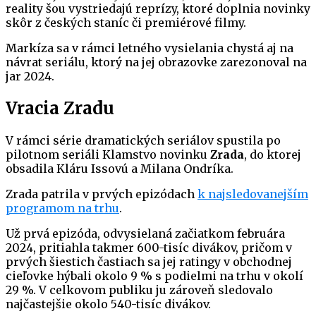
reality šou vystriedajú reprízy, ktoré doplnia novinky
skôr z českých staníc či premiérové filmy.
Markíza sa v rámci letného vysielania chystá aj na
návrat seriálu, ktorý na jej obrazovke zarezonoval na
jar 2024.
Vracia Zradu
V rámci série dramatických seriálov spustila po
pilotnom seriáli Klamstvo novinku
Zrada
, do ktorej
obsadila Kláru Issovú a Milana Ondríka.
Zrada patrila v prvých epizódach
k najsledovanejším
programom na trhu
.
Už prvá epizóda, odvysielaná začiatkom februára
2024, pritiahla takmer 600-tisíc divákov, pričom v
prvých šiestich častiach sa jej ratingy v obchodnej
cieľovke hýbali okolo 9 % s podielmi na trhu v okolí
29 %. V celkovom publiku ju zároveň sledovalo
najčastejšie okolo 540-tisíc divákov.