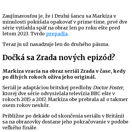
Zaujímavosťou je, že i Druhú šancu sa Markíza v
minulosti pokúšala opakovať v prime-time, prvé dve
série vytiahla späť na obraz len po roku ešte pred
letom 2023. Tvrdo
prepadla
.
Teraz ju už nasadzuje len do druhého pásma.
Dočká sa Zrada nových epizód?
Markíza vracia na obraz seriál Zrada v čase, kedy
po dlhých rokoch ožíva jeho originál.
Seriál je adaptáciou britskej predlohy
Doctor Foster
,
ktorej dve série odvysielala televízia BBC ešte v
rokoch 2015 a 2017, Markíza obe prebrala až o takmer
osem rokov neskôr.
Približne po dekáde od skončenia seriálu v Británii
sa na obrazovky dostane jeho pokračovanie v podobe
veľkého finále.