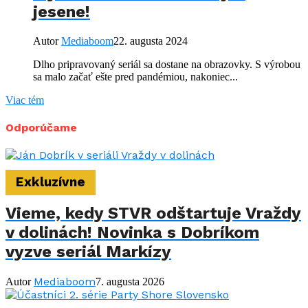
jesene!
Autor
Mediaboom
22. augusta 2024
Dlho pripravovaný seriál sa dostane na obrazovky. S výrobou
sa malo začať ešte pred pandémiou, nakoniec...
Viac tém
Odporúčame
Exkluzívne
Vieme, kedy STVR odštartuje Vraždy
v dolinách! Novinka s Dobríkom
vyzve seriál Markízy
Mediaboom
Autor
7. augusta 2026