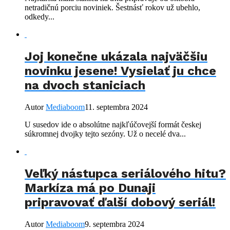
netradičnú porciu noviniek. Šestnásť rokov už ubehlo,
odkedy...
Joj konečne ukázala najväčšiu
novinku jesene! Vysielať ju chce
na dvoch staniciach
Autor
Mediaboom
11. septembra 2024
U susedov ide o absolútne najkľúčovejší formát českej
súkromnej dvojky tejto sezóny. Už o necelé dva...
Veľký nástupca seriálového hitu?
Markíza má po Dunaji
pripravovať ďalší dobový seriál!
Autor
Mediaboom
9. septembra 2024