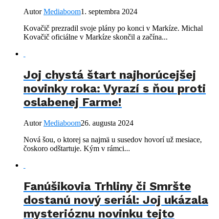
Autor
Mediaboom
1. septembra 2024
Kovačič prezradil svoje plány po konci v Markíze. Michal
Kovačič oficiálne v Markíze skončil a začína...
Joj chystá štart najhorúcejšej
novinky roka: Vyrazí s ňou proti
oslabenej Farme!
Autor
Mediaboom
26. augusta 2024
Nová šou, o ktorej sa najmä u susedov hovorí už mesiace,
čoskoro odštartuje. Kým v rámci...
Fanúšikovia Trhliny či Smršte
dostanú nový seriál: Joj ukázala
mysterióznu novinku tejto