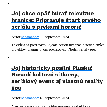
Joj chce opäť búrať televízne
hranice: Pripravuje štart prvého
seriálu s prvkami hororu!
Autor
Mediaboom
25. septembra 2024
Televízia sa pred rokmi vydala cestou uvádzania netradičných
projektov, plánuje v tom pokračovať. Nielen seriály pre...
Joj historicky posilní Plusku!
Nasadí kultové sitkomy,
seriálový event aj vlastnú reality
šou
Autor
Mediaboom
18. septembra 2024
Najstaršia malá stanica na trhu pripravuje od októbra