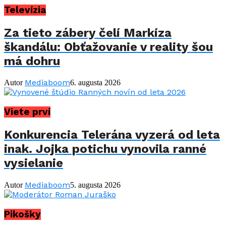
Televízia
Za tieto zábery čelí Markíza
škandálu: Obťažovanie v reality šou
má dohru
Mediaboom
Autor
6. augusta 2026
Viete prví
Konkurencia Telerána vyzerá od leta
inak. Jojka potichu vynovila ranné
vysielanie
Mediaboom
Autor
5. augusta 2026
Pikošky