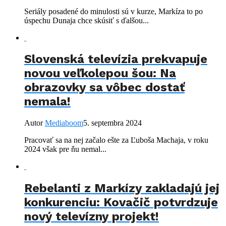
Seriály posadené do minulosti sú v kurze, Markíza to po
úspechu Dunaja chce skúsiť s ďalšou...
Slovenská televízia prekvapuje
novou veľkolepou šou: Na
obrazovky sa vôbec dostať
nemala!
Autor
Mediaboom
5. septembra 2024
Pracovať sa na nej začalo ešte za Ľuboša Machaja, v roku
2024 však pre ňu nemal...
Rebelanti z Markízy zakladajú jej
konkurenciu: Kovačič potvrdzuje
nový televízny projekt!