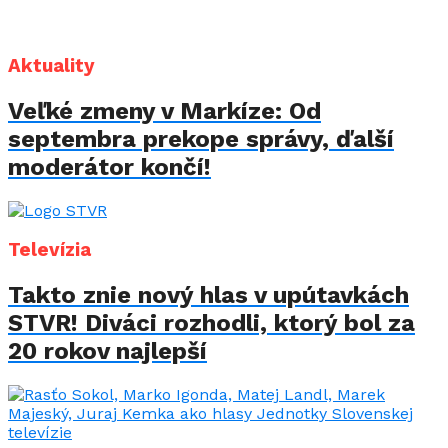
Aktuality
Veľké zmeny v Markíze: Od
septembra prekope správy, ďalší
moderátor končí!
Televízia
Takto znie nový hlas v upútavkách
STVR! Diváci rozhodli, ktorý bol za
20 rokov najlepší