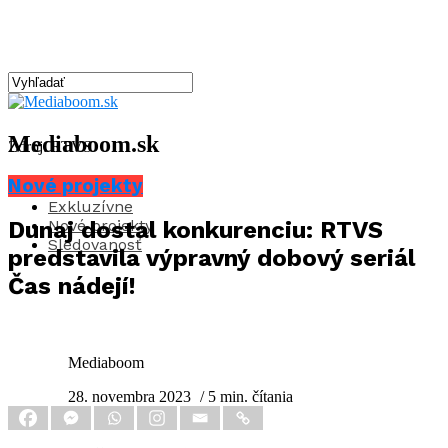
Mediaboom.sk
Zdroj: RTVS
Nové projekty
Aktuality
Exkluzívne
Nové projekty
Dunaj dostal konkurenciu: RTVS
Sledovanosť
predstavila výpravný dobový seriál
Čas nádejí!
Mediaboom
28. novembra 2023
/ 5 min. čítania