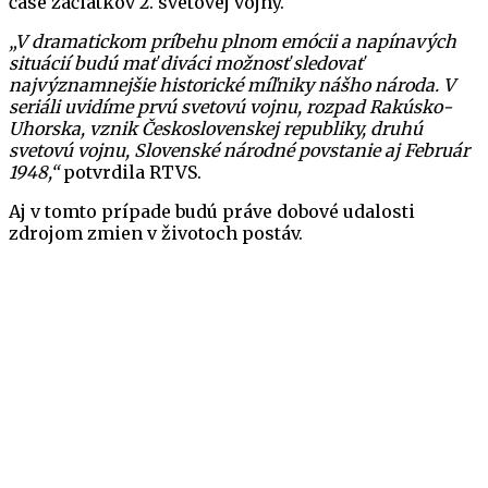
čase začiatkov 2. svetovej vojny.
„V dramatickom príbehu plnom emócii a napínavých
situácií budú mať diváci možnosť sledovať
najvýznamnejšie historické míľniky nášho národa. V
seriáli uvidíme prvú svetovú vojnu, rozpad Rakúsko-
Uhorska, vznik Československej republiky, druhú
svetovú vojnu, Slovenské národné povstanie aj Február
1948,“
potvrdila RTVS.
Aj v tomto prípade budú práve dobové udalosti
zdrojom zmien v životoch postáv.