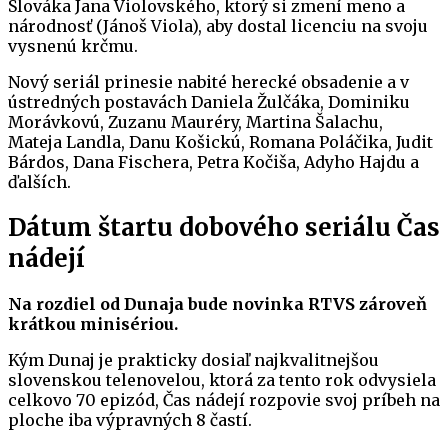
Slováka Jana Violovského, ktorý si zmení meno a
národnosť (Jánoš Viola), aby dostal licenciu na svoju
vysnenú krčmu.
Nový seriál prinesie nabité herecké obsadenie a v
ústredných postavách Daniela Žulčáka, Dominiku
Morávkovú, Zuzanu Mauréry, Martina Šalachu,
Mateja Landla, Danu Košickú, Romana Poláčika, Judit
Bárdos, Dana Fischera, Petra Kočiša, Adyho Hajdu a
ďalších.
Dátum štartu dobového seriálu Čas
nádejí
Na rozdiel od Dunaja bude novinka RTVS
zároveň
krátkou
minisériou.
Kým Dunaj je prakticky dosiaľ najkvalitnejšou
slovenskou telenovelou, ktorá za tento rok odvysiela
celkovo 70 epizód, Čas nádejí rozpovie svoj príbeh na
ploche iba výpravných 8 častí.