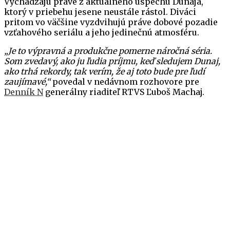
Vychádzajú práve z aktuálneho úspechu Dunaja,
ktorý v priebehu jesene neustále rástol. Diváci
pritom vo väčšine vyzdvihujú práve dobové pozadie
vzťahového seriálu a jeho jedinečnú atmosféru.
„Je to výpravná a produkčne pomerne náročná séria.
Som zvedavý, ako ju ľudia príjmu, keď sledujem Dunaj,
ako trhá rekordy, tak verím, že aj toto bude pre ľudí
zaujímavé,“
povedal v nedávnom rozhovore pre
Denník N
generálny riaditeľ RTVS Ľuboš Machaj.