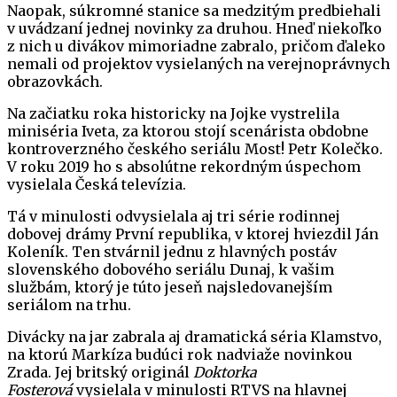
Naopak, súkromné stanice sa medzitým predbiehali
v uvádzaní jednej novinky za druhou. Hneď niekoľko
z nich u divákov mimoriadne zabralo, pričom ďaleko
nemali od projektov vysielaných na verejnoprávnych
obrazovkách.
Na začiatku roka historicky na Jojke vystrelila
miniséria Iveta, za ktorou stojí scenárista obdobne
kontroverzného českého seriálu Most! Petr Kolečko.
V roku 2019 ho s absolútne rekordným úspechom
vysielala Česká televízia.
Tá v minulosti odvysielala aj tri série rodinnej
dobovej drámy První republika, v ktorej hviezdil Ján
Koleník. Ten stvárnil jednu z hlavných postáv
slovenského dobového seriálu Dunaj, k vašim
službám, ktorý je túto jeseň najsledovanejším
seriálom na trhu.
Divácky na jar zabrala aj dramatická séria Klamstvo,
na ktorú Markíza budúci rok nadviaže novinkou
Zrada. Jej britský originál
Doktorka
Fosterová
vysielala v minulosti RTVS na hlavnej