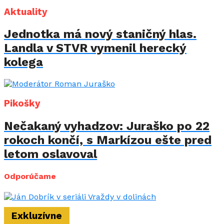
Aktuality
Jednotka má nový staničný hlas.
Landla v STVR vymenil herecký
kolega
Pikošky
Nečakaný vyhadzov: Juraško po 22
rokoch končí, s Markízou ešte pred
letom oslavoval
Odporúčame
Exkluzívne