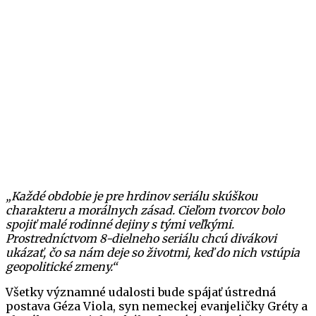
„Každé obdobie je pre hrdinov seriálu skúškou
charakteru a morálnych zásad. Cieľom tvorcov bolo
spojiť malé rodinné dejiny s tými veľkými.
Prostredníctvom 8-dielneho seriálu chcú divákovi
ukázať, čo sa nám deje so životmi, keď do nich vstúpia
geopolitické zmeny.“
Všetky významné udalosti bude spájať ústredná
postava Géza Viola, syn nemeckej evanjeličky Gréty a