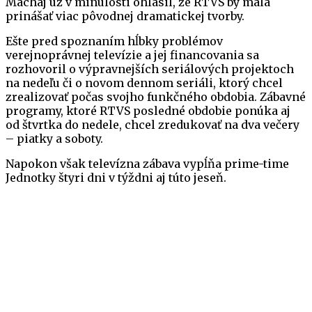
Machaj už v minulosti ohlásil, že RTVS by mala
prinášať viac pôvodnej dramatickej tvorby.
Ešte pred spoznaním hĺbky problémov
verejnoprávnej televízie a jej financovania sa
rozhovoril o výpravnejších seriálových projektoch
na nedeľu či o novom dennom seriáli, ktorý chcel
zrealizovať počas svojho funkčného obdobia. Zábavné
programy, ktoré RTVS posledné obdobie ponúka aj
od štvrtka do nedele, chcel zredukovať na dva večery
– piatky a soboty.
Napokon však televízna zábava vypĺňa prime-time
Jednotky štyri dni v týždni aj túto jeseň.