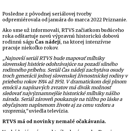
Posledne z pôvodnej seriálovej tvorby
odpremiérovala od januára do marca 2022 Priznanie.
Ako sme už informovali, RTVS začiatkom budúceho
roka odštartuje novú výpravnú historickú dobovú
rodinnú ságu
Čas nádejí
, na ktorej intenzívne
pracuje niekoľko rokov.
„Najnovší seriál RTVS bude mapovať míľniky
slovenskej histórie odohrávajúce na pozadí silného
rodinného príbehu. Seriál Čas nádejí zachytáva osudy
troch generácii jednej slovenskej živnostníckej rodiny v
priebehu rokov 1914 až 1951. V dramatickom deji plnom
emócii a napínavých zvratov má divák možnosť
sledovať najvýznamnejšie historické míľniky nášho
národa. Seriál zároveň poukazuje na túžbu po láske a
obyčajnom naplnenom živote aj za cenu vzdoru a
vzoprenia,“
uviedla televízia.
RTVS má od novinky nemalé očakávania.