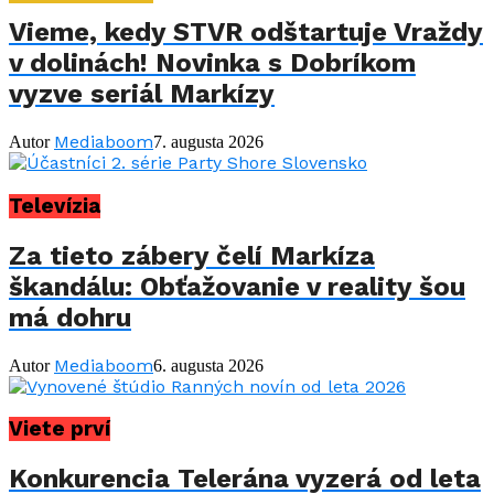
Vieme, kedy STVR odštartuje Vraždy
v dolinách! Novinka s Dobríkom
vyzve seriál Markízy
Mediaboom
Autor
7. augusta 2026
Televízia
Za tieto zábery čelí Markíza
škandálu: Obťažovanie v reality šou
má dohru
Mediaboom
Autor
6. augusta 2026
Viete prví
Konkurencia Telerána vyzerá od leta