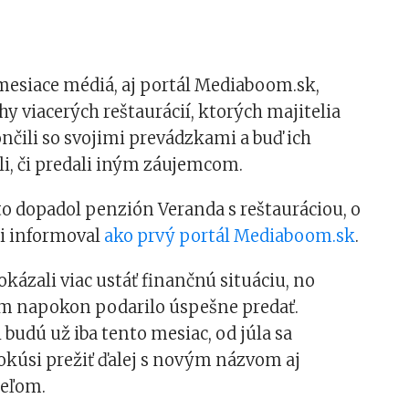
mesiace médiá, aj portál Mediaboom.sk,
hy viacerých reštaurácií, ktorých majitelia
čili so svojimi prevádzkami a buď ich
li, či predali iným záujemcom.
o dopadol penzión Veranda s reštauráciou, o
i informoval
ako prvý portál Mediaboom.sk
.
okázali viac ustáť finančnú situáciu, no
 im napokon podarilo úspešne predať.
h budú už iba tento mesiac, od júla sa
okúsi prežiť ďalej s novým názvom aj
eľom.