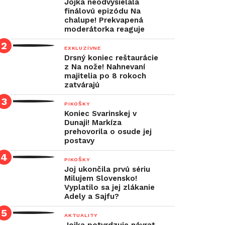
Jojka neodvysielala
finálovú epizódu Na
chalupe! Prekvapená
moderátorka reaguje
EXKLUZÍVNE
Drsný koniec reštaurácie
z Na nože! Nahnevaní
majitelia po 8 rokoch
zatvárajú
PIKOŠKY
Koniec Svarinskej v
Dunaji! Markíza
prehovorila o osude jej
postavy
PIKOŠKY
Joj ukončila prvú sériu
Milujem Slovensko!
Vyplatilo sa jej zlákanie
Adely a Sajfu?
AKTUALITY