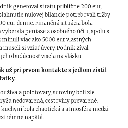
nik generoval stratu približne 200 eur,
iahnutie nulovej bilancie potrebovali tržby
0 eur denne. Finančná situácia bola
a vyberala peniaze z osobného účtu, spolu s
 minuli viac ako 5000 eur vlastných
 museli si vziať úvery. Podnik zíval
jeho budúcnosť visela na vlásku.
 už pri prvom kontakte s jedlom zistil
tatky.
oužívala polotovary, suroviny boli zle
ryža nedovarená, cestoviny prevarené.
 kuchyni bola chaotická a atmosféra medzi
extrémne napätá.