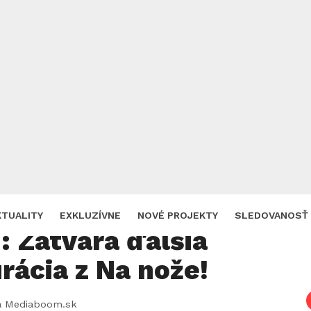
Zdroj: TV Markíza
v nej zažil najväčšiu
KTUALITY
EXKLUZÍVNE
NOVÉ PROJEKTY
SLEDOVANOSŤ
 Zatvára ďalšia
rácia z Na nože!
a Mediaboom.sk