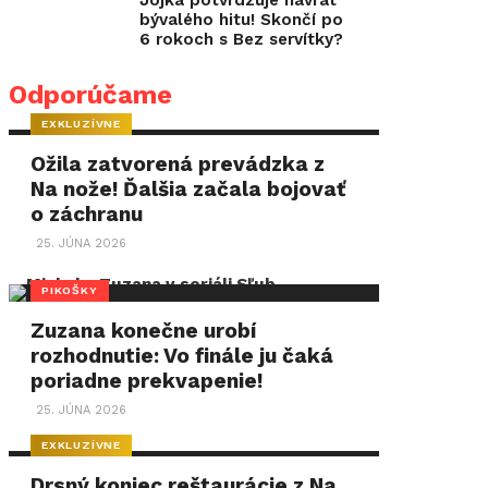
Jojka potvrdzuje návrat
bývalého hitu! Skončí po
6 rokoch s Bez servítky?
Odporúčame
EXKLUZÍVNE
Ožila zatvorená prevádzka z
Na nože! Ďalšia začala bojovať
o záchranu
25. JÚNA 2026
PIKOŠKY
Zuzana konečne urobí
rozhodnutie: Vo finále ju čaká
poriadne prekvapenie!
25. JÚNA 2026
EXKLUZÍVNE
Drsný koniec reštaurácie z Na