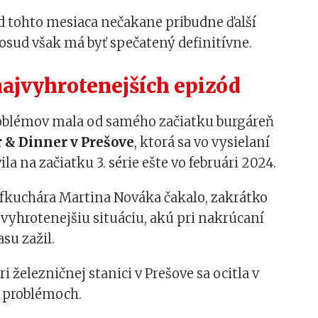
d tohto mesiaca nečakane pribudne ďalší
osud však má byť spečatený definitívne.
najvyhrotenejších epizód
blémov mala od samého začiatku burgáreň
 & Dinner v Prešove
, ktorá sa vo vysielaní
la na začiatku 3. série ešte vo februári 2024.
šéfkuchára Martina Nováka čakalo, zakrátko
jvyhrotenejšiu situáciu, akú pri nakrúcaní
su zažil.
i železničnej stanici v Prešove sa ocitla v
 problémoch.