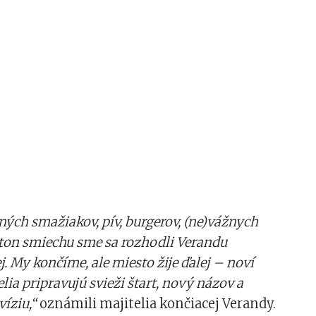
ných smažiakov, pív, burgerov, (ne)vážnych
ton smiechu sme sa rozhodli Verandu
. My končíme, ale miesto žije ďalej – noví
lia pripravujú svieži štart, nový názov a
víziu,“
oznámili majitelia končiacej Verandy.