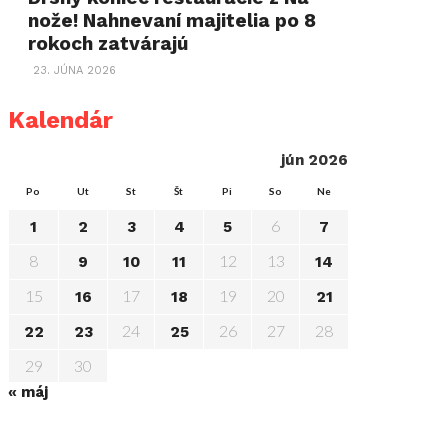
nože! Nahnevaní majitelia po 8
rokoch zatvárajú
23. JÚNA 2026
Kalendár
jún 2026
Po
Ut
St
Št
Pi
So
Ne
6
1
2
3
4
5
7
8
12
13
9
10
11
14
15
17
19
20
16
18
21
24
26
27
28
22
23
25
29
30
« máj