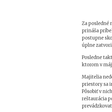
Za posledné 
prináša príbe
postupne skon
úplne zatvori
Posledne takt
ktorom v máj
Majitelia ned
priestory sa
Pôsobiť v nic
reštaurácia p
prevádzkovat