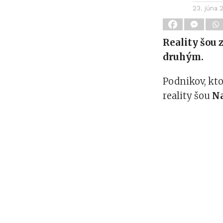
23. júna 
Reality šou 
druhým.
Podnikov, kt
reality šou
N