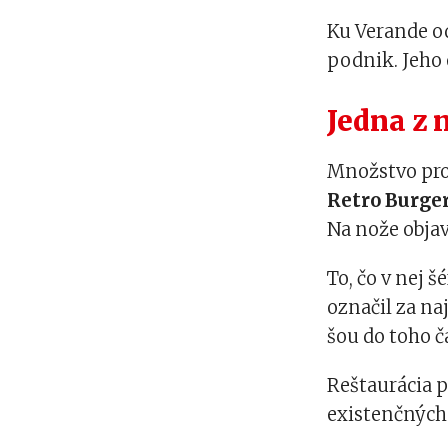
Ku Verande o
podnik. Jeho 
Jedna z 
Množstvo pro
Retro Burger
Na nože objavi
To, čo v nej 
označil za na
šou do toho ča
Reštaurácia pr
existenčných