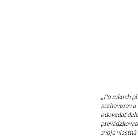
„Po rokoch pl
rozhovorov a 
odovzdať ďalej
prevádzkovate
svoju vlastnú 