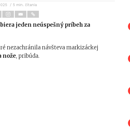
2025
/ 5 min. čítania
zbiera jeden neúspešný príbeh za
oré nezachránila návšteva markizáckej
a nože
, pribúda.