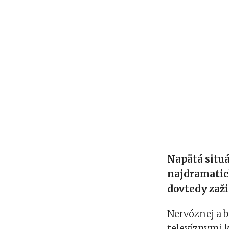
Napätá situá
najdramatic
dovtedy zaži
Nervóznej a 
televíznymi 