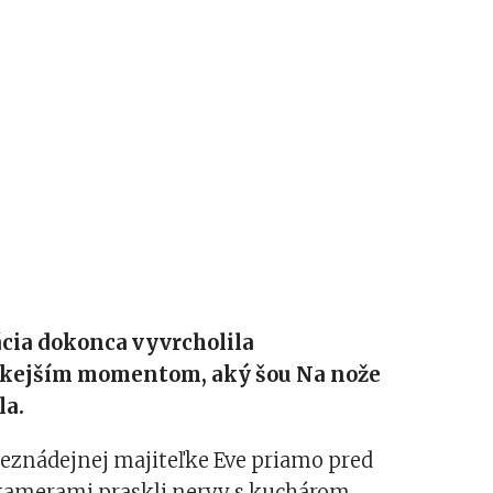
cia dokonca vyvrcholila
kejším momentom, aký šou Na nože
la.
beznádejnej majiteľke Eve priamo pred
kamerami praskli nervy s kuchárom