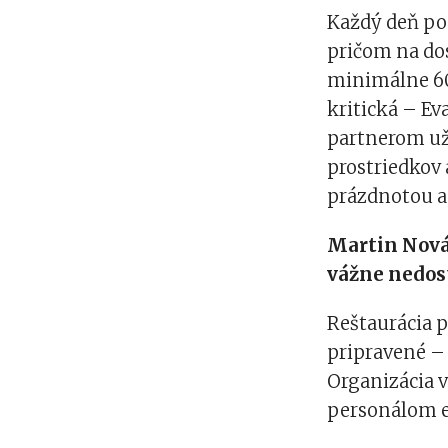
Každý deň pod
pričom na dos
minimálne 60
kritická – Ev
partnerom už
prostriedkov a
prázdnotou a 
Martin Novák
vážne nedos
Reštaurácia p
pripravené – 
Organizácia v
personálom 