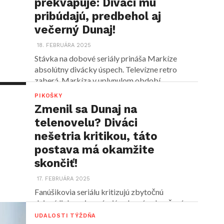
prekvapuje: Diváci mu
pribúdajú, predbehol aj
večerný Dunaj!
18. FEBRUÁRA 2025
Stávka na dobové seriály prináša Markíze
absolútny divácky úspech. Televízne retro
zaberá. Markíza v uplynulom období...
PIKOŠKY
Zmenil sa Dunaj na
telenovelu? Diváci
nešetria kritikou, táto
postava má okamžite
skončiť!
17. FEBRUÁRA 2025
Fanúšikovia seriálu kritizujú zbytočnú
dejovú linku pripomínajúcu lacné nekončené
seriály. Diváci v tom majú jasno. Portál...
UDALOSTI TÝŽDŇA