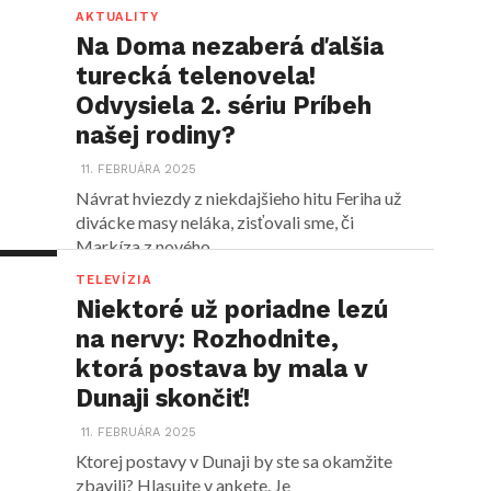
AKTUALITY
Na Doma nezaberá ďalšia
turecká telenovela!
Odvysiela 2. sériu Príbeh
našej rodiny?
11. FEBRUÁRA 2025
Návrat hviezdy z niekdajšieho hitu Feriha už
divácke masy neláka, zisťovali sme, či
Markíza z nového...
TELEVÍZIA
Niektoré už poriadne lezú
na nervy: Rozhodnite,
ktorá postava by mala v
Dunaji skončiť!
11. FEBRUÁRA 2025
Ktorej postavy v Dunaji by ste sa okamžite
zbavili? Hlasujte v ankete. Je