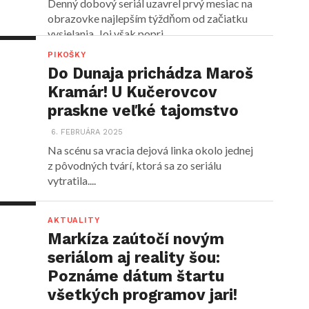
Denný dobový seriál uzavrel prvý mesiac na
obrazovke najlepším týždňom od začiatku
vysielania, Joj však popri...
PIKOŠKY
Do Dunaja prichádza Maroš
Kramár! U Kučerovcov
praskne veľké tajomstvo
6. FEBRUÁRA 2025
Na scénu sa vracia dejová linka okolo jednej
z pôvodných tvárí, ktorá sa zo seriálu
vytratila....
AKTUALITY
Markíza zaútočí novým
seriálom aj reality šou:
Poznáme dátum štartu
všetkých programov jari!