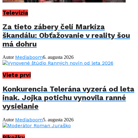
Televízia
Za tieto zábery čelí Markíza
škandálu: Obťažovanie v reality šou
má dohru
Mediaboom
Autor
6. augusta 2026
Viete prví
Konkurencia Telerána vyzerá od leta
inak. Jojka potichu vynovila ranné
vysielanie
Mediaboom
Autor
5. augusta 2026
Pikošky