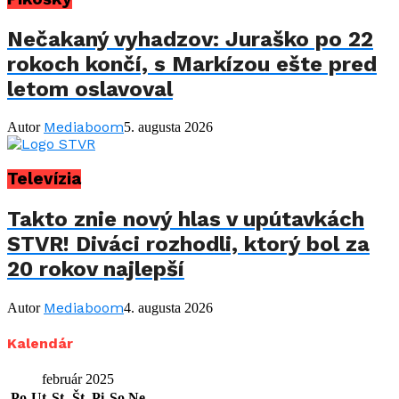
Nečakaný vyhadzov: Juraško po 22
rokoch končí, s Markízou ešte pred
letom oslavoval
Mediaboom
Autor
5. augusta 2026
Televízia
Takto znie nový hlas v upútavkách
STVR! Diváci rozhodli, ktorý bol za
20 rokov najlepší
Mediaboom
Autor
4. augusta 2026
Kalendár
február 2025
Po
Ut
St
Št
Pi
So
Ne