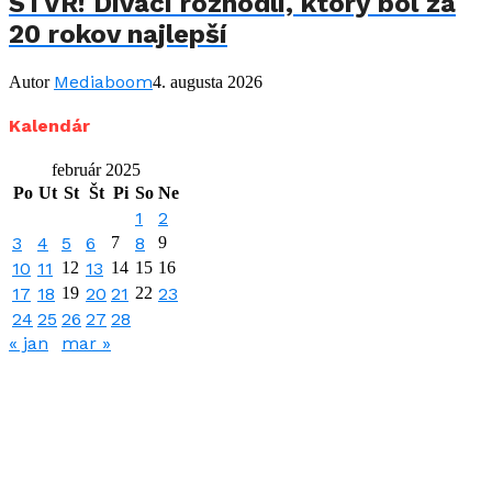
STVR! Diváci rozhodli, ktorý bol za
20 rokov najlepší
Mediaboom
Autor
4. augusta 2026
Kalendár
február 2025
Po
Ut
St
Št
Pi
So
Ne
1
2
3
4
5
6
7
8
9
10
11
12
13
14
15
16
17
18
19
20
21
22
23
24
25
26
27
28
« jan
mar »