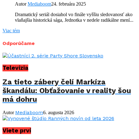
Autor
Mediaboom
24. februára 2025
Dramatický seriál dosiahol vo finále vyššiu sledovanosť ako
vlaňajšia historická sága, Jednotka v nedele radikálne mení...
Viac tém
Odporúčame
Televízia
Za tieto zábery čelí Markíza
škandálu: Obťažovanie v reality šou
má dohru
Mediaboom
Autor
6. augusta 2026
Viete prví