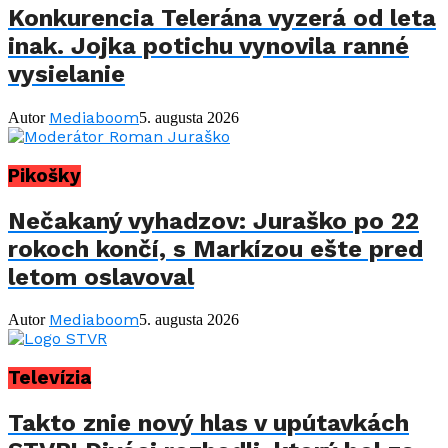
Konkurencia Telerána vyzerá od leta
inak. Jojka potichu vynovila ranné
vysielanie
Mediaboom
Autor
5. augusta 2026
Pikošky
Nečakaný vyhadzov: Juraško po 22
rokoch končí, s Markízou ešte pred
letom oslavoval
Mediaboom
Autor
5. augusta 2026
Televízia
Takto znie nový hlas v upútavkách