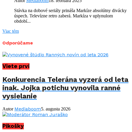
Autor
Mediaboom
18. februára 2025
Stávka na dobové seriály prináša Markíze absolútny divácky
úspech. Televízne retro zaberá. Markíza v uplynulom
období...
Viac tém
Odporúčame
Viete prví
Konkurencia Telerána vyzerá od leta
inak. Jojka potichu vynovila ranné
vysielanie
Mediaboom
Autor
5. augusta 2026
Pikošky