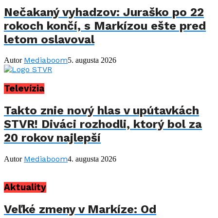
Nečakaný vyhadzov: Juraško po 22
rokoch končí, s Markízou ešte pred
letom oslavoval
Mediaboom
Autor
5. augusta 2026
Televízia
Takto znie nový hlas v upútavkách
STVR! Diváci rozhodli, ktorý bol za
20 rokov najlepší
Mediaboom
Autor
4. augusta 2026
Aktuality
Veľké zmeny v Markíze: Od