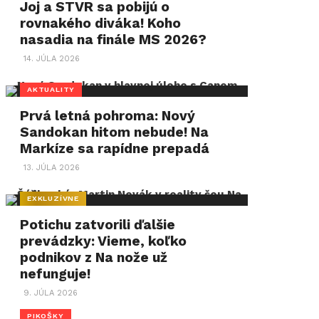
Joj a STVR sa pobijú o
rovnakého diváka! Koho
nasadia na finále MS 2026?
14. JÚLA 2026
AKTUALITY
Prvá letná pohroma: Nový
Sandokan hitom nebude! Na
Markíze sa rapídne prepadá
13. JÚLA 2026
EXKLUZÍVNE
Potichu zatvorili ďalšie
prevádzky: Vieme, koľko
podnikov z Na nože už
nefunguje!
9. JÚLA 2026
PIKOŠKY