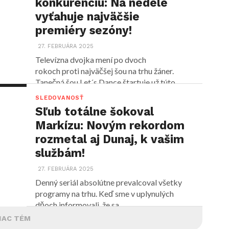
konkurenciu: Na nedele
vyťahuje najväčšie
premiéry sezóny!
27. FEBRUÁRA 2025
Televízna dvojka mení po dvoch
rokoch proti najväčšej šou na trhu žáner.
Tanečná šou Let´s Dance štartuje už túto...
SLEDOVANOSŤ
Sľub totálne šokoval
Markízu: Novým rekordom
rozmetal aj Dunaj, k vašim
službám!
27. FEBRUÁRA 2025
Denný seriál absolútne prevalcoval všetky
programy na trhu. Keď sme v uplynulých
dňoch informovali, že sa...
IAC TÉM