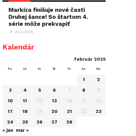
Markíza finišuje nové časti
Druhej šance! So štartom 4.
série môže prekvapiť
9. JÚLA 2026
Kalendár
február 2025
Po
Ut
St
Št
Pi
So
Ne
1
2
7
9
3
4
5
6
8
12
14
15
16
10
11
13
19
22
17
18
20
21
23
24
25
26
27
28
« jan
mar »