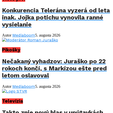
Konkurencia Telerána vyzerá od leta
inak. Jojka potichu vynovila ranné
vysielanie
Mediaboom
Autor
5. augusta 2026
Pikošky
Nečakaný vyhadzov: Juraško po 22
rokoch končí, s Markízou ešte pred
letom oslavoval
Mediaboom
Autor
5. augusta 2026
Televízia
Takto znie nový hlas v upútavkách