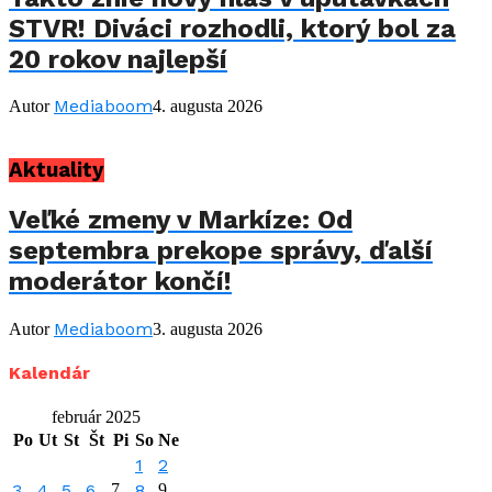
STVR! Diváci rozhodli, ktorý bol za
20 rokov najlepší
Mediaboom
Autor
4. augusta 2026
Aktuality
Veľké zmeny v Markíze: Od
septembra prekope správy, ďalší
moderátor končí!
Mediaboom
Autor
3. augusta 2026
Kalendár
február 2025
Po
Ut
St
Št
Pi
So
Ne
1
2
3
4
5
6
7
8
9