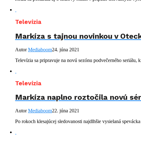
Televízia
Markíza s tajnou novinkou v Otec
Autor
Mediaboom
24. júna 2021
Televízia sa pripravuje na novú sezónu podvečerného seriálu, kt
Televízia
Markíza naplno roztočila novú séri
Autor
Mediaboom
22. júna 2021
Po rokoch klesajúcej sledovanosti najdlhšie vysielaná spevácka 