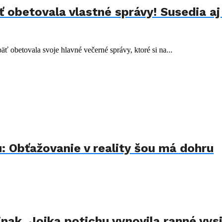
 obetovala vlastné správy! Susedia aj
obetovala svoje hlavné večerné správy, ktoré si na...
u: Obťažovanie v reality šou má dohru
nak. Jojka potichu vynovila ranné vysi