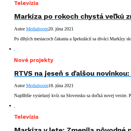
Televízia
Markíza po rokoch chystá veľkú z
Autor
Mediaboom
20. júna 2021
Po dlhých mesiacoch čakania a špekulácií sa diváci Markízy sk
Nové projekty
RTVS na jeseň s ďalšou novinkou: 
Autor
Mediaboom
18. júna 2021
Najdlhšie vysielaný kvíz na Slovensku sa dočká novej verzie. Pr
Televízia
Markíza v lete: Zmenila pôvodné p