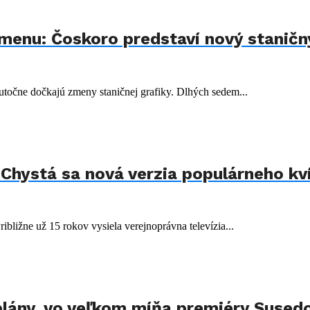
menu: Čoskoro predstaví nový staničný
utočne dočkajú zmeny staničnej grafiky. Dlhých sedem...
Chystá sa nová verzia populárneho kví
ibližne už 15 rokov vysiela verejnoprávna televízia...
lány, vo veľkom míňa premiéry Susedov