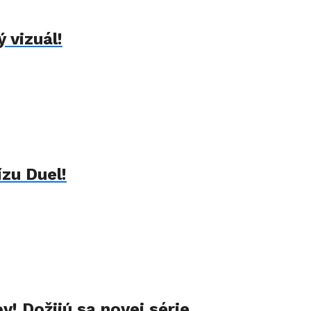
 vizuál!
zu Duel!
! Dožijú sa novej série