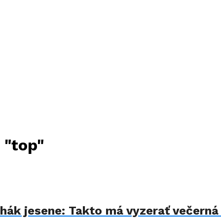
 "top"
ťahák jesene: Takto má vyzerať večern