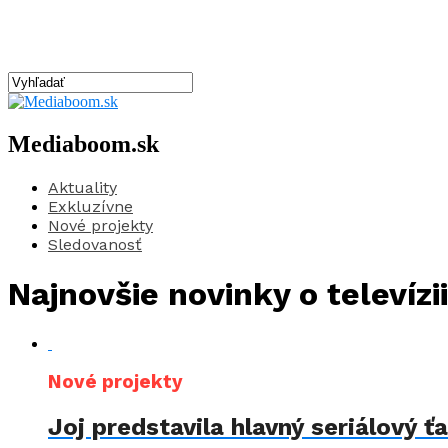
Mediaboom.sk
Aktuality
Exkluzívne
Nové projekty
Sledovanosť
Najnovšie novinky o televízii
Nové projekty
Joj predstavila hlavný seriálový 