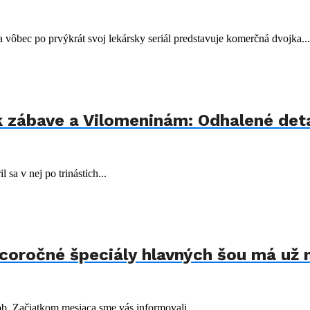
 vôbec po prvýkrát svoj lekársky seriál predstavuje komerčná dvojka...
k zábave a Vilomeninám: Odhalené det
sa v nej po trinástich...
coročné špeciály hlavných šou má už 
rob. Začiatkom mesiaca sme vás informovali...