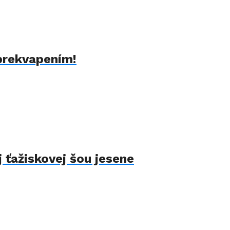
 prekvapením!
j ťažiskovej šou jesene