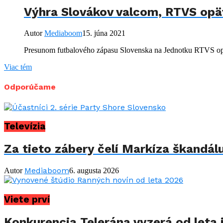
Výhra Slovákov valcom, RTVS opäť
Autor
Mediaboom
15. júna 2021
Presunom futbalového zápasu Slovenska na Jednotku RTVS opäť 
Viac tém
Odporúčame
Televízia
Za tieto zábery čelí Markíza škandál
Mediaboom
Autor
6. augusta 2026
Viete prví
Konkurencia Telerána vyzerá od leta i