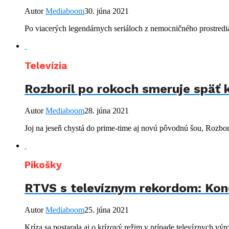
Autor
Mediaboom
30. júna 2021
Po viacerých legendárnych seriáloch z nemocničného prostredia
Televízia
Rozboril po rokoch smeruje späť 
Autor
Mediaboom
28. júna 2021
Joj na jeseň chystá do prime-time aj novú pôvodnú šou, Rozboril 
Pikošky
RTVS s televíznym rekordom: Kon
Autor
Mediaboom
25. júna 2021
Kríza sa postarala aj o krízový režim v prípade televíznych vý