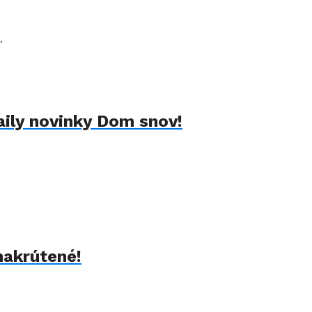
.
aily novinky Dom snov!
nakrútené!