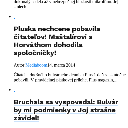
dokonalý sedela až v nebezpečnej blízkosti mikrofónu. Jej
smiech...
Pluska nechcene pobavila
čitateľov! Maštalírovi s
Horváthom dohodila
spoločníčky!
Autor
Mediaboom
14. marca 2014
Čitatelia dnešného bulvárneho denníka Plus 1 deň sa skutočne
pobavili. V pravidelnej piatkovej prílohe, Plus magazín,...
Bruchala sa vyspovedal: Bulvár
by mi podmienky v Joj strašne
závidel!