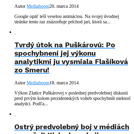
Autor
Mediaboom
20. marca 2014
Google opäť teší veselou animáciou. Na svojej úvodnej
stránke tento raz znázorňuje príchod jari, ktorá sa...
Tvrdý útok na Puškárovú: Po
spochybnení jej výkonu
analytikmi ju vysmiala Flašíková
zo Smeru!
Autor
Mediaboom
18. marca 2014
Výkon Zlatice Puškárovej v poslednej predvolebnej diskusii
pred prvým kolom prezidentských volieb spochybnili niektorí
analytici. Podľa...
Ostrý predvolebný boj v médiách