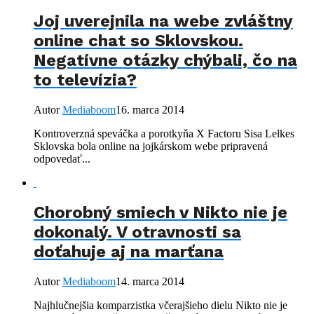
Joj uverejnila na webe zvláštny
online chat so Sklovskou.
Negatívne otázky chýbali, čo na
to televízia?
Autor
Mediaboom
16. marca 2014
Kontroverzná speváčka a porotkyňa X Factoru Sisa Lelkes
Sklovska bola online na jojkárskom webe pripravená
odpovedať...
Chorobný smiech v Nikto nie je
dokonalý. V otravnosti sa
doťahuje aj na marťana
Autor
Mediaboom
14. marca 2014
Najhlučnejšia komparzistka včerajšieho dielu Nikto nie je