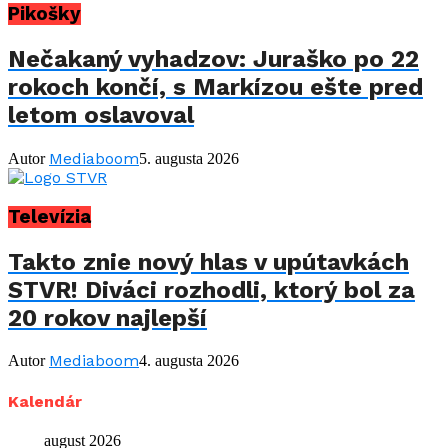
Pikošky
Nečakaný vyhadzov: Juraško po 22
rokoch končí, s Markízou ešte pred
letom oslavoval
Mediaboom
Autor
5. augusta 2026
Televízia
Takto znie nový hlas v upútavkách
STVR! Diváci rozhodli, ktorý bol za
20 rokov najlepší
Mediaboom
Autor
4. augusta 2026
Kalendár
august 2026