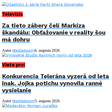
Televízia
Za tieto zábery čelí Markíza
škandálu: Obťažovanie v reality šou
má dohru
Mediaboom
Autor
6. augusta 2026
Viete prví
Konkurencia Telerána vyzerá od leta
inak. Jojka potichu vynovila ranné
vysielanie
Mediaboom
Autor
5. augusta 2026