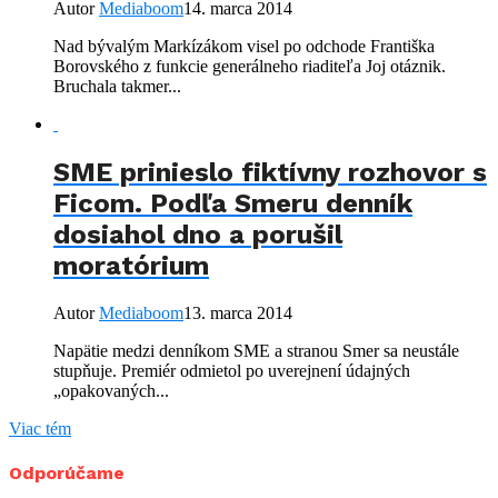
Autor
Mediaboom
14. marca 2014
Nad bývalým Markízákom visel po odchode Františka
Borovského z funkcie generálneho riaditeľa Joj otáznik.
Bruchala takmer...
SME prinieslo fiktívny rozhovor s
Ficom. Podľa Smeru denník
dosiahol dno a porušil
moratórium
Autor
Mediaboom
13. marca 2014
Napätie medzi denníkom SME a stranou Smer sa neustále
stupňuje. Premiér odmietol po uverejnení údajných
„opakovaných...
Viac tém
Odporúčame