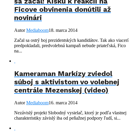
sa začal! Kisku k reakcii na
Ficove obvinenia donútili až
novinári
Autor
Mediaboom
18. marca 2014
Začal sa ostrý boj prezidentských kandidátov. Tak ako viacerí
predpokladali, predvolebná kampaň nebude priateľská, Fico
na...
Kameraman Markízy zviedol
súboj s aktivistom vo volebnej
centrále Mezenskej (video)
Autor
Mediaboom
16. marca 2014
Nezávislý projekt Slobodný vysielač, ktorý je podľa vlastnej
charakteristiky závislý iba od peňažnej podpory ľudí, si...