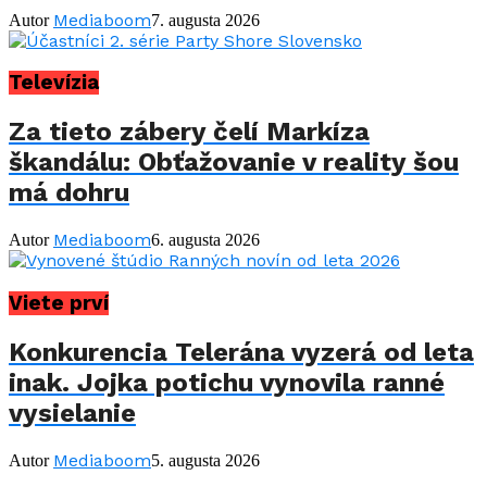
Mediaboom
Autor
7. augusta 2026
Televízia
Za tieto zábery čelí Markíza
škandálu: Obťažovanie v reality šou
má dohru
Mediaboom
Autor
6. augusta 2026
Viete prví
Konkurencia Telerána vyzerá od leta
inak. Jojka potichu vynovila ranné
vysielanie
Mediaboom
Autor
5. augusta 2026