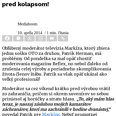
pred kolapsom!
Mediaboom
10. apríla 2014
/ 1 min. čítania
Obľúbený moderátor televízia Markíza, ktorý zbiera
jednu sošku OTO za druhou, Patrik Herman, má
problémy. Od pondelka sa mal opäť zhostiť
moderovania magazínu Reflex, no nebol ďaleko od
zrušenia celej výroby a poriadneho skomplikovania
života členov štábu. Patrik sa však opäť ukázal ako
veľký profesionál!
Moderátor sa cez víkend krátko pred výrobou vrátil
zo zahraničia, pričom si okrem suvenírov so sebou
priniesol aj horúčky a stratu hlasu.
„To, aký mám hlas
teraz, je naozaj zásluhou mojich kamarátov
záchranárov, ktorí ma zachránili v hodine dvanástej,“
povedal Patrik pre
Markízu
. Nebyť promptnej