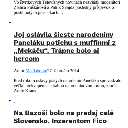
Vo štvrtkových Televíznych novinách nezvládli moderátori
Zlatica Puškárová a Patrik Švajda posledný príspevok o
postihnutých prasiatkach....
Joj oslávila šieste narodeniny
Paneláku potichu s muffinmi z
„Mekáču“. Trápne bolo aj
hercom
Autor
Mediaboom
27. februára 2014
Pred rokom oslavy piatych narodenín Paneláku sprevádzalo
veľké prekvapenie s drahou narodeninovou tortou, ktorú
Andy Kraus...
Na Bazoši bolo na predaj celé
Slovensko. Inzerentom Fico