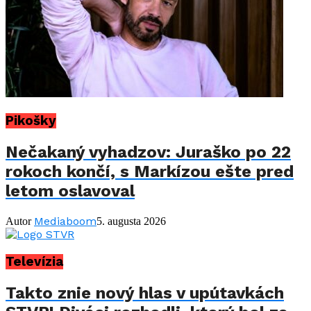
Pikošky
Nečakaný vyhadzov: Juraško po 22
rokoch končí, s Markízou ešte pred
letom oslavoval
Mediaboom
Autor
5. augusta 2026
Televízia
Takto znie nový hlas v upútavkách