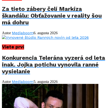
Za tieto zábery čelí Markíza
škandálu: Obťažovanie v reality šou
má dohru
Mediaboom
Autor
6. augusta 2026
Viete prví
Konkurencia Telerána vyzerá od leta
inak. Jojka potichu vynovila ranné
vysielanie
Mediaboom
Autor
5. augusta 2026