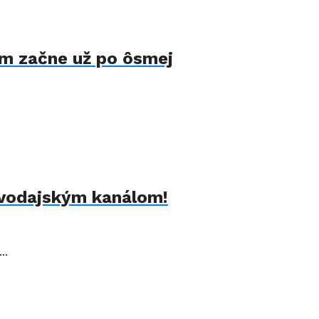
ram začne už po ôsmej
avodajským kanálom!
..