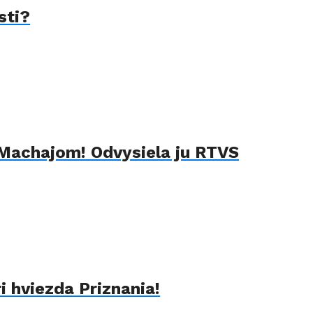
sti?
 Machajom! Odvysiela ju RTVS
 hviezda Priznania!