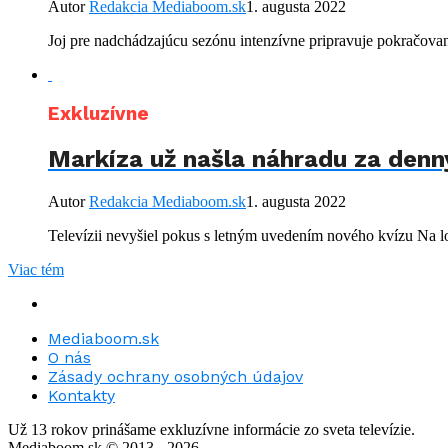
Autor
Redakcia Mediaboom.sk
1. augusta 2022
Joj pre nadchádzajúcu sezónu intenzívne pripravuje pokračova
Exkluzívne
Markíza už našla náhradu za denný
Autor
Redakcia Mediaboom.sk
1. augusta 2022
Televízii nevyšiel pokus s letným uvedením nového kvízu Na l
Viac tém
Mediaboom.sk
O nás
Zásady ochrany osobných údajov
Kontakty
Už 13 rokov prinášame exkluzívne informácie zo sveta televízie.
Mediaboom.sk © 2013 - 2026