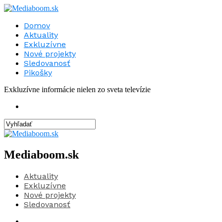
Domov
Aktuality
Exkluzívne
Nové projekty
Sledovanosť
Pikošky
Exkluzívne informácie nielen zo sveta televízie
Mediaboom.sk
Aktuality
Exkluzívne
Nové projekty
Sledovanosť