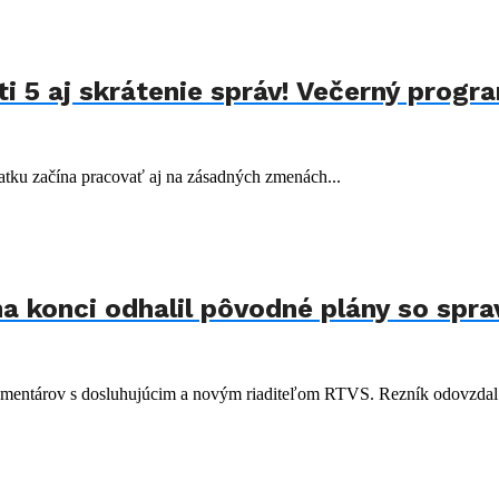
ti 5 aj skrátenie správ! Večerný prog
atku začína pracovať aj na zásadných zmenách...
a konci odhalil pôvodné plány so spr
 komentárov s dosluhujúcim a novým riaditeľom RTVS. Rezník odovzdal.