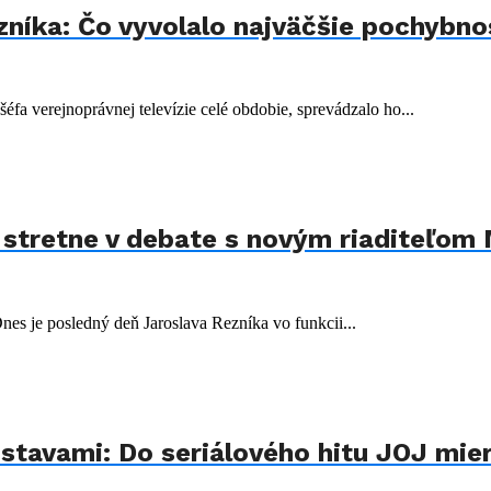
níka: Čo vyvolalo najväčšie pochybno
 šéfa verejnoprávnej televízie celé obdobie, sprevádzalo ho...
i stretne v debate s novým riaditeľom
es je posledný deň Jaroslava Rezníka vo funkcii...
tavami: Do seriálového hitu JOJ mieri