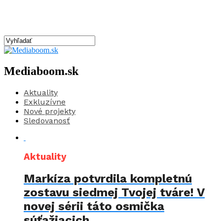
Mediaboom.sk
Aktuality
Exkluzívne
Nové projekty
Sledovanosť
Aktuality
Markíza potvrdila kompletnú
zostavu siedmej Tvojej tváre! V
novej sérii táto osmička
súťažiacich