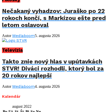
Nečakaný vyhadzov: Juraško po 22
rokoch končí, s Markízou ešte pred
letom oslavoval
Mediaboom
Autor
5. augusta 2026
Televízia
Takto znie nový hlas v upútavkách
STVR! Diváci rozhodli, ktorý bol za
20 rokov najlepší
Mediaboom
Autor
4. augusta 2026
Kalendár
august 2022
Po
Ut
St
Št
Pi
So
Ne