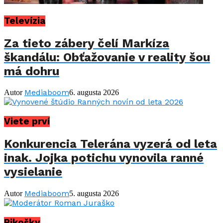
Televízia
Za tieto zábery čelí Markíza
škandálu: Obťažovanie v reality šou
má dohru
Mediaboom
Autor
6. augusta 2026
Viete prví
Konkurencia Telerána vyzerá od leta
inak. Jojka potichu vynovila ranné
vysielanie
Mediaboom
Autor
5. augusta 2026
Pikošky