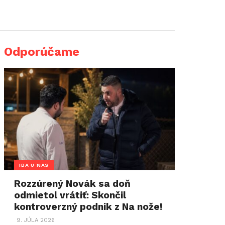
Odporúčame
IBA U NÁS
Rozzúrený Novák sa doň
odmietol vrátiť: Skončil
kontroverzný podnik z Na nože!
9. JÚLA 2026