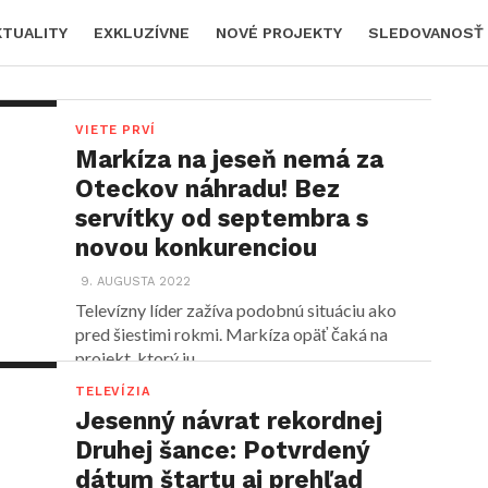
KTUALITY
EXKLUZÍVNE
NOVÉ PROJEKTY
SLEDOVANOSŤ
VIETE PRVÍ
Markíza na jeseň nemá za
Oteckov náhradu! Bez
servítky od septembra s
novou konkurenciou
9. AUGUSTA 2022
Televízny líder zažíva podobnú situáciu ako
pred šiestimi rokmi. Markíza opäť čaká na
projekt, ktorý ju...
TELEVÍZIA
Jesenný návrat rekordnej
Druhej šance: Potvrdený
dátum štartu aj prehľad