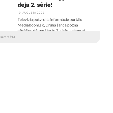
deja 2. série!
9. AUGUSTA 2022
Televízia potvrdila informácie portálu
Mediaboom.sk, Druhá šanca pozná
oficiálny dátum štartu 2. série, známy aj
dátum...
IAC TÉM