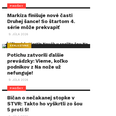
PIKOŠKY
Markíza finišuje nové časti
Druhej šance! So štartom 4.
série môže prekvapiť
9. JÚLA 2026
EXKLUZÍVNE
Potichu zatvorili ďalšie
prevádzky: Vieme, koľko
podnikov z Na nože už
nefunguje!
9. JÚLA 2026
PIKOŠKY
Bičan o nečakanej stopke v
STVR: Takto ho vyškrtli zo šou
5 proti 5!