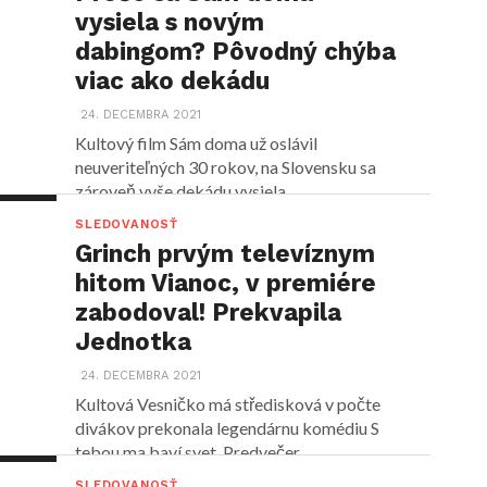
vysiela s novým
dabingom? Pôvodný chýba
viac ako dekádu
24. DECEMBRA 2021
Kultový film Sám doma už oslávil
neuveriteľných 30 rokov, na Slovensku sa
zároveň vyše dekádu vysiela...
SLEDOVANOSŤ
Grinch prvým televíznym
hitom Vianoc, v premiére
zabodoval! Prekvapila
Jednotka
24. DECEMBRA 2021
Kultová Vesničko má středisková v počte
divákov prekonala legendárnu komédiu S
tebou ma baví svet. Predvečer...
SLEDOVANOSŤ