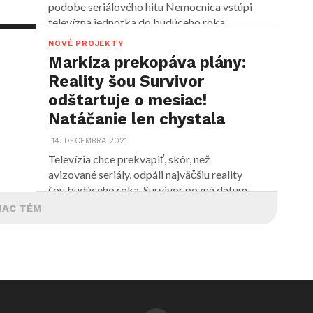
podobe seriálového hitu Nemocnica vstúpi
televízna jednotka do budúceho roka...
NOVÉ PROJEKTY
Markíza prekopáva plány:
Reality šou Survivor
odštartuje o mesiac!
Natáčanie len chystala
14. DECEMBRA 2021
Televízia chce prekvapiť, skôr, než
avizované seriály, odpáli najväčšiu reality
šou budúceho roka. Survivor pozná dátum...
IAC TÉM