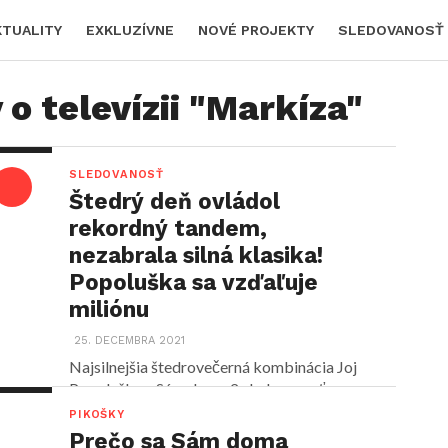
KTUALITY
EXKLUZÍVNE
NOVÉ PROJEKTY
SLEDOVANOSŤ
o televízii "Markíza"
SLEDOVANOSŤ
Štedrý deň ovládol
rekordný tandem,
nezabrala silná klasika!
Popoluška sa vzďaľuje
miliónu
25. DECEMBRA 2021
Najsilnejšia štedrovečerná kombinácia Joj
Popoluška a Sám doma 2 sledovanosťou po
piatich rokoch opäť prevalcovala sviatky,...
PIKOŠKY
Prečo sa Sám doma