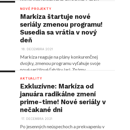
NOVÉ PROJEKTY
Markíza štartuje nové
seriály zmenou programu!
Susedia sa vrátia v nový
deň
18. DECEMBRA 2021
Markíza reaguje na plány konkurenčnej
dvojky, zmenou programu vyťahuje svoje
nové seriálové ťaháky jari. Známy
definitívny...
AKTUALITY
Exkluzívne: Markíza od
januára radikálne zmení
prime-time! Nové seriály v
nečakané dni
17. DECEMBRA 2021
Po jesenných neúspechoch a prekvapeniu v