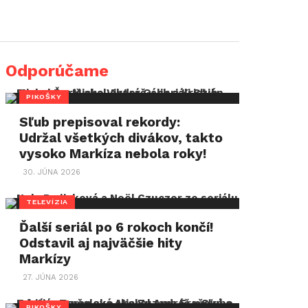
Odporúčame
PIKOŠKY
Sľub prepisoval rekordy:
Udržal všetkých divákov, takto
vysoko Markíza nebola roky!
30. JÚNA 2026
TELEVÍZIA
Ďalší seriál po 6 rokoch končí!
Odstavil aj najväčšie hity
Markízy
27. JÚNA 2026
PIKOŠKY