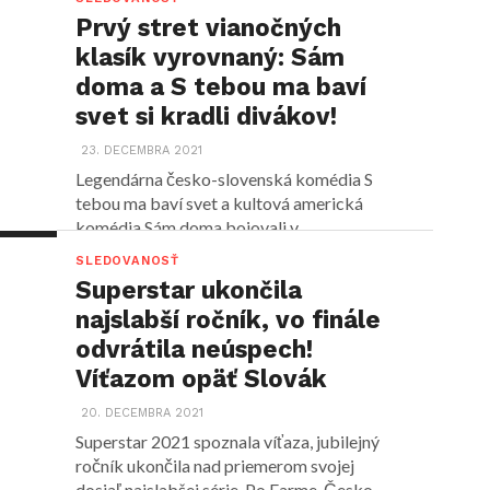
Prvý stret vianočných
klasík vyrovnaný: Sám
doma a S tebou ma baví
svet si kradli divákov!
23. DECEMBRA 2021
Legendárna česko-slovenská komédia S
tebou ma baví svet a kultová americká
komédia Sám doma bojovali v...
SLEDOVANOSŤ
Superstar ukončila
najslabší ročník, vo finále
odvrátila neúspech!
Víťazom opäť Slovák
20. DECEMBRA 2021
Superstar 2021 spoznala víťaza, jubilejný
ročník ukončila nad priemerom svojej
dosiaľ najslabšej série. Po Farme, Česko...