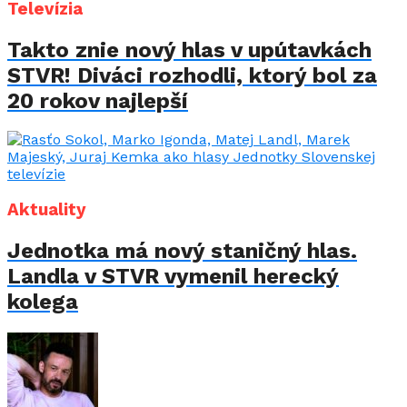
Televízia
Takto znie nový hlas v upútavkách
STVR! Diváci rozhodli, ktorý bol za
20 rokov najlepší
Aktuality
Jednotka má nový staničný hlas.
Landla v STVR vymenil herecký
kolega