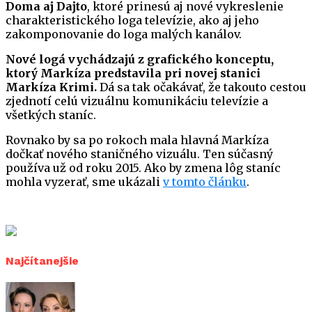
Doma aj Dajto
, ktoré prinesú aj nové vykreslenie
charakteristického loga televízie, ako aj jeho
zakomponovanie do loga malých kanálov.
Nové logá vychádzajú z grafického konceptu,
ktorý Markíza predstavila pri novej stanici
Markíza Krimi.
Dá sa tak očakávať, že takouto cestou
zjednotí celú vizuálnu komunikáciu televízie a
všetkých staníc.
Rovnako by sa po rokoch mala hlavná Markíza
dočkať nového staničného vizuálu. Ten súčasný
používa už od roku 2015. Ako by zmena lôg staníc
mohla vyzerať, sme ukázali
v tomto článku
.
Najčítanejšie