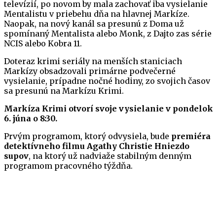
televízií, po novom by mala zachovať iba vysielanie
Mentalistu v priebehu dňa na hlavnej Markíze.
Naopak, na nový kanál sa presunú z Doma už
spomínaný Mentalista alebo Monk, z Dajto zas série
NCIS alebo Kobra 11.
Doteraz krimi seriály na menších staniciach
Markízy obsadzovali primárne podvečerné
vysielanie, prípadne nočné hodiny, zo svojich časov
sa presunú na Markízu Krimi.
Markíza Krimi otvorí svoje vysielanie v pondelok
6. júna o 8:30.
Prvým programom, ktorý odvysiela, bude
premiéra
detektívneho filmu Agathy Christie Hniezdo
supov
, na ktorý už nadviaže stabilným denným
programom pracovného týždňa.