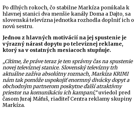
Po dlhých rokoch, čo stabilne Markíza ponúkala k
hlavnej stanici dva menšie kanály Doma a Dajto, sa
slovenská televízna jednotka rozhodla doplniť ich o
novú sestru.
Jednou z hlavných motivácií na jej spustenie je
výrazný nárast dopytu po televíznej reklame,
ktorý sa v ostatných mesiacoch stupňuje.
„Cítime, že práve teraz je ten správny čas na spustenie
novej televíznej stanice. Slovenský televízny trh
aktuálne zažíva absolútny rozmach, Markíza KRIMI
nám tak pomôže uspokojiť enormný divácky dopyt a
obchodným partnerom poskytne ďalší atraktívny
priestor na komunikáciu ich kampaní,“
uviedol pred
časom Juraj Máťuš, riaditeľ Centra reklamy skupiny
Markíza.