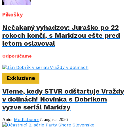
Pikošky
Nečakaný vyhadzov: Juraško po 22
rokoch končí, s Markízou ešte pred
letom oslavoval
Odporúčame
Exkluzívne
Vieme, kedy STVR odštartuje Vraždy
v dolinách! Novinka s Dobríkom
vyzve seriál Markízy
Mediaboom
Autor
7. augusta 2026