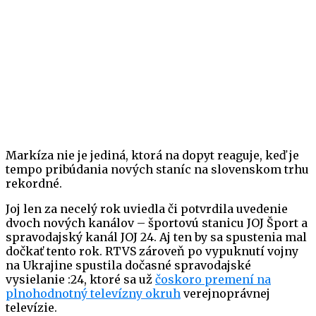
Markíza nie je jediná, ktorá na dopyt reaguje, keď je
tempo pribúdania nových staníc na slovenskom trhu
rekordné.
Joj len za necelý rok uviedla či potvrdila uvedenie
dvoch nových kanálov – športovú stanicu JOJ Šport a
spravodajský kanál JOJ 24. Aj ten by sa spustenia mal
dočkať tento rok. RTVS zároveň po vypuknutí vojny
na Ukrajine spustila dočasné spravodajské
vysielanie :24, ktoré sa už
čoskoro premení na
plnohodnotný televízny okruh
verejnoprávnej
televízie.