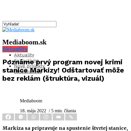
Mediaboom.sk
Aktuality
Aktuality
Exkluzívne
Poznáme prvý program novej krimi
Nové projekty
stanice Markízy! Odštartovať môže
Sledovanosť
bez reklám (štruktúra, vizuál)
Mediaboom
18. mája 2022
/ 5 min. čítania
Markíza sa pripravuje na spustenie štvrtej stanice,