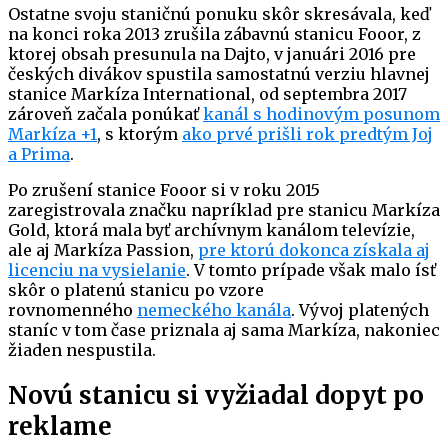
Ostatne svoju staničnú ponuku skôr skresávala, keď
na konci roka 2013 zrušila zábavnú stanicu Fooor, z
ktorej obsah presunula na Dajto, v januári 2016 pre
českých divákov spustila samostatnú verziu hlavnej
stanice Markíza International, od septembra 2017
zároveň začala ponúkať
kanál s hodinovým posunom
Markíza +1
, s ktorým
ako prvé prišli rok predtým Joj
a Prima
.
Po zrušení stanice Fooor si v roku 2015
zaregistrovala značku napríklad pre stanicu Markíza
Gold, ktorá mala byť archívnym kanálom televízie,
ale aj Markíza Passion,
pre ktorú dokonca získala aj
licenciu na vysielanie
. V tomto prípade však malo ísť
skôr o platenú stanicu po vzore
rovnomenného
nemeckého kanála
. Vývoj platených
staníc v tom čase priznala aj sama Markíza, nakoniec
žiaden nespustila.
Novú stanicu si vyžiadal dopyt po
reklame