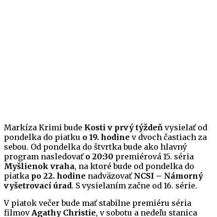
Markíza Krimi bude
Kosti v prvý týždeň
vysielať od
pondelka do piatku
o 19. hodine
v dvoch častiach za
sebou. Od pondelka do štvrtka bude ako hlavný
program nasledovať
o 20:30
premiérová 15. séria
Myšlienok vraha
, na ktoré bude od pondelka do
piatka
po 22. hodine
nadväzovať
NCSI – Námorný
vyšetrovací úrad
. S vysielaním začne od 16. série.
V piatok večer bude mať stabilne premiéru séria
filmov
Agathy Christie
, v sobotu a nedeľu stanica