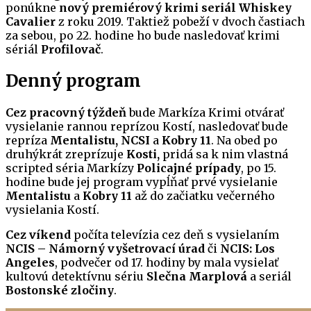
ponúkne
nový premiérový krimi seriál Whiskey
Cavalier
z roku 2019. Taktiež pobeží v dvoch častiach
za sebou, po 22. hodine ho bude nasledovať krimi
sériál
Profilovač
.
Denný program
Cez pracovný týždeň
bude Markíza Krimi otvárať
vysielanie rannou reprízou Kostí, nasledovať bude
repríza
Mentalistu, NCSI
a
Kobry 11
. Na obed po
druhýkrát zreprízuje
Kosti,
pridá sa k nim vlastná
scripted séria Markízy
Policajné prípady
, po 15.
hodine bude jej program vypĺňať prvé vysielanie
Mentalistu
a
Kobry 11
až do začiatku večerného
vysielania Kostí.
Cez víkend
počíta televízia cez deň s vysielaním
NCIS – Námorný vyšetrovací úrad
či
NCIS: Los
Angeles
, podvečer od 17. hodiny by mala vysielať
kultovú detektívnu sériu
Slečna Marplová
a seriál
Bostonské zločiny
.