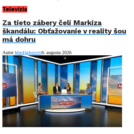
Televízia
Za tieto zábery čelí Markíza
škandálu: Obťažovanie v reality šou
má dohru
Mediaboom
Autor
6. augusta 2026