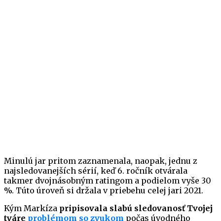
Minulú jar pritom zaznamenala, naopak, jednu z
najsledovanejších sérií, keď 6. ročník otvárala
takmer dvojnásobným ratingom a podielom vyše 30
%. Túto úroveň si držala v priebehu celej jari 2021.
Kým Markíza
pripisovala slabú sledovanosť Tvojej
tváre
problémom so zvukom
počas úvodného