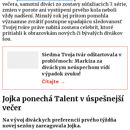
večera, samotní diváci zo zostavy súťažiacich 7. série,
zmien v porote ani vystúpení prvého kola neboli
vždy nadšení. Minulý rok jej pritom pomohla
významne zvrátiť postupne upadajúcu sledovanosť
Tvojej tváre práve nabitá zostava celebrít, ktoré
pritiahli k obrazovkám nových či bývalých divákov
šou.
Siedma Tvoja tvár odštartovala v
problémoch: Markíza za
diváckym neúspechom vidí
výpadok zvuku!
Čítajte →
Jojka ponechá Talent v úspešnejší
večer
Na vývoj diváckych preferencií prvého týždňa
novej sezóny zareagovala Jojka.