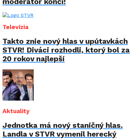
moderátor končí!
Televízia
Takto znie nový hlas v upútavkách
STVR! Diváci rozhodli, ktorý bol za
20 rokov najlepší
Aktuality
Jednotka má nový staničný hlas.
Landla v STVR vymenil herecký