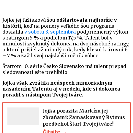
Jojke jej ťažisková šou
odštartovala najhoršie v
histórii
, keď na pomery veľkého šou programu
dosiahla
v sobotu 3. septembra
podpriemerný výkon
s ratingom 5 % a podielom 17,5 %. Talent bol v
minulosti zvyknutý dokonca na dvojnásobné ratingy,
o ktoré prišiel až minulý rok, kedy klesol k úrovni 6
– 7 % a zažil svoj najslabší ročník vôbec.
Štartom 10. série Česko Slovensko má talent prepad
sledovanosti ešte prehĺbilo.
Jojka však zvrátila neúspech mimoriadnym
nasadením Talentu aj v nedeľu, kde si dokonca
poradil s nástupom Tvojej tváre.
Jojka porazila Markízu jej
zbraňami: Zamaskovaný Rytmus
predbehol štart Tvojej tváre!
Čítajte →