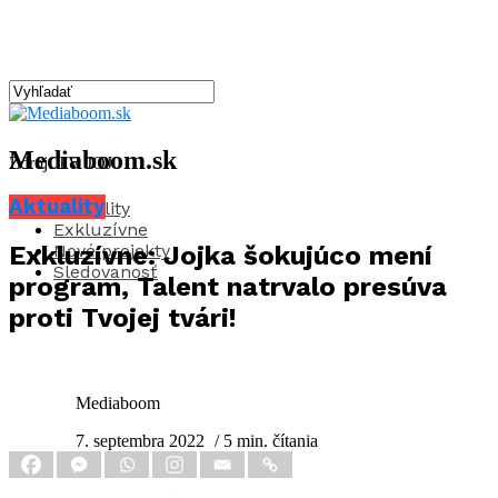
Mediaboom.sk
Zdroj: TV JOJ
Aktuality
Aktuality
Exkluzívne
Nové projekty
Exkluzívne: Jojka šokujúco mení
Sledovanosť
program, Talent natrvalo presúva
proti Tvojej tvári!
Mediaboom
7. septembra 2022
/ 5 min. čítania