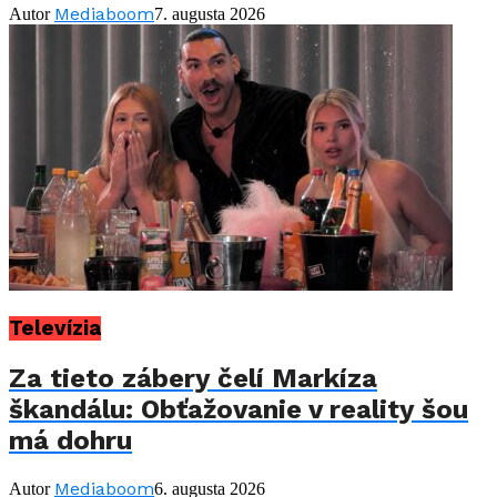
Mediaboom
Autor
7. augusta 2026
Televízia
Za tieto zábery čelí Markíza
škandálu: Obťažovanie v reality šou
má dohru
Mediaboom
Autor
6. augusta 2026