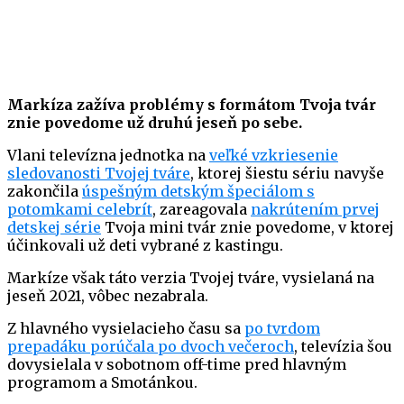
Markíza zažíva problémy s formátom Tvoja tvár
znie povedome už druhú jeseň po sebe.
Vlani televízna jednotka na
veľké vzkriesenie
sledovanosti Tvojej tváre
, ktorej šiestu sériu navyše
zakončila
úspešným detským špeciálom s
potomkami celebrít
, zareagovala
nakrútením prvej
detskej série
Tvoja mini tvár znie povedome, v ktorej
účinkovali už deti vybrané z kastingu.
Markíze však táto verzia Tvojej tváre, vysielaná na
jeseň 2021, vôbec nezabrala.
Z hlavného vysielacieho času sa
po tvrdom
prepadáku porúčala po dvoch večeroch
, televízia šou
dovysielala v sobotnom off-time pred hlavným
programom a Smotánkou.