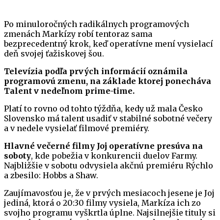
Po minuloročných radikálnych programových
zmenách Markízy robí tentoraz sama
bezprecedentný krok, keď operatívne mení vysielací
deň svojej ťažiskovej šou.
Televízia podľa prvých informácií oznámila
programovú zmenu, na základe ktorej ponecháva
Talent v nedeľnom prime-time.
Platí to rovno od tohto týždňa, kedy už mala Česko
Slovensko má talent usadiť v stabilné sobotné večery
a v nedele vysielať filmové premiéry.
Hlavné večerné filmy Joj operatívne presúva na
soboty
, kde pobežia v konkurencii duelov Farmy.
Najbližšie v sobotu odvysiela akčnú premiéru Rýchlo
a zbesilo: Hobbs a Shaw.
Zaujímavosťou je, že v prvých mesiacoch jesene je Joj
jediná, ktorá o 20:30 filmy vysiela, Markíza ich zo
svojho programu vyškrtla úplne. Najsilnejšie tituly si