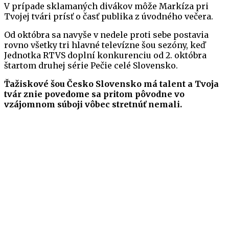
V prípade sklamaných divákov môže Markíza pri
Tvojej tvári prísť o časť publika z úvodného večera.
Od októbra sa navyše v nedele proti sebe postavia
rovno všetky tri hlavné televízne šou sezóny, keď
Jednotka RTVS doplní konkurenciu od 2. októbra
štartom druhej série Pečie celé Slovensko.
Ťažiskové šou Česko Slovensko má talent a Tvoja
tvár znie povedome sa pritom pôvodne vo
vzájomnom súboji vôbec stretnúť nemali.