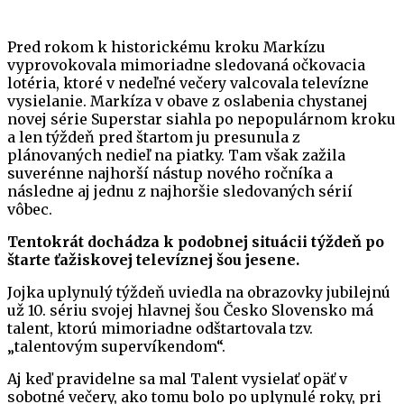
Pred rokom k historickému kroku Markízu
vyprovokovala mimoriadne sledovaná očkovacia
lotéria, ktoré v nedeľné večery valcovala televízne
vysielanie. Markíza v obave z oslabenia chystanej
novej série Superstar siahla po nepopulárnom kroku
a len týždeň pred štartom ju presunula z
plánovaných nedieľ na piatky. Tam však zažila
suverénne najhorší nástup nového ročníka a
následne aj jednu z najhoršie sledovaných sérií
vôbec.
Tentokrát dochádza k podobnej situácii týždeň po
štarte ťažiskovej televíznej šou jesene.
Jojka uplynulý týždeň uviedla na obrazovky jubilejnú
už 10. sériu svojej hlavnej šou Česko Slovensko má
talent, ktorú mimoriadne odštartovala tzv.
„talentovým supervíkendom“.
Aj keď pravidelne sa mal Talent vysielať opäť v
sobotné večery, ako tomu bolo po uplynulé roky, pri