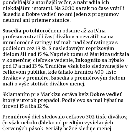
pondelňajší a utorňajší večer, a nahradila ich
niekdajšími istotami. Na 20:30 sa tak po čase vrátili
Susedia a Dobre vedieť, no ani jeden z programov
neuhral ani priemer stanice.
Susedia
po tohtoročnom odsune až za Pána
profesora stratili časť divákov a nevrátili sa na
minuloročné ratingy. Ísť mali nad šesť ratingov s
podielom cez 19 %. S nasledovným reprízovým
dielom šli nad 15 %. Napriek tomu si Markíza udržala
v komerčnej cieľovke vedenie,
Inkognito
sa hýbalo
pod 17 a nad 13 %. Tradične však bolo sledovanejšie v
celkovom publiku, kde ťahalo hranicu 400-tisíc
divákov v premiére, Susedia s premiérovým dielom
mali o vyše stotisíc divákov menej.
Sklamaním pre Markízu ostáva kvíz
Dobre vedieť
,
ktorý v utorok prepadol. Podielovo sa mal hýbať na
úrovni 15 a iba 12 %.
Premiérový diel sledovalo celkovo 302-tisíc divákov,
čo však nebolo ďaleko od predtým vysielaných
Červených pások. Seriály bežne sleduje menej