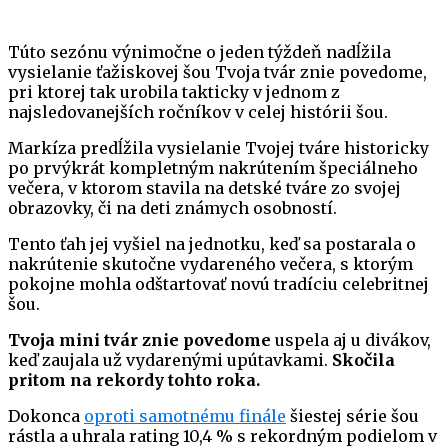
Túto sezónu výnimočne o jeden týždeň nadĺžila
vysielanie ťažiskovej šou Tvoja tvár znie povedome,
pri ktorej tak urobila takticky v jednom z
najsledovanejších ročníkov v celej histórii šou.
Markíza predĺžila vysielanie Tvojej tváre historicky
po prvýkrát kompletným nakrútením špeciálneho
večera, v ktorom stavila na detské tváre zo svojej
obrazovky, či na deti známych osobností.
Tento ťah jej vyšiel na jednotku, keď sa postarala o
nakrútenie skutočne vydareného večera, s ktorým
pokojne mohla odštartovať novú tradíciu celebritnej
šou.
Tvoja mini tvár znie povedome
uspela aj u divákov,
keď zaujala už vydarenými upútavkami.
Skočila
pritom na rekordy tohto roka.
Dokonca
oproti samotnému finále
šiestej série šou
rástla a uhrala rating 10,4 % s rekordným podielom v