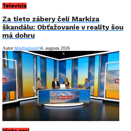
Televízia
Za tieto zábery čelí Markíza
škandálu: Obťažovanie v reality šou
má dohru
Mediaboom
Autor
6. augusta 2026
Viete prví