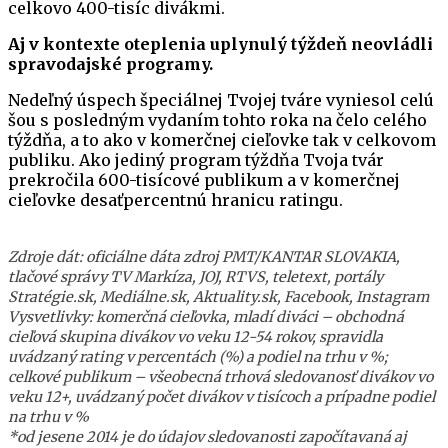
celkovo 400-tisíc divákmi.
Aj v kontexte oteplenia uplynulý týždeň neovládli
spravodajské programy.
Nedeľný úspech špeciálnej Tvojej tváre vyniesol celú
šou s posledným vydaním tohto roka na čelo celého
týždňa, a to ako v komerčnej cieľovke tak v celkovom
publiku. Ako jediný program týždňa Tvoja tvár
prekročila 600-tisícové publikum a v komerčnej
cieľovke desaťpercentnú hranicu ratingu.
Zdroje dát: oficiálne dáta zdroj PMT/KANTAR SLOVAKIA,
tlačové správy TV Markíza, JOJ, RTVS, teletext, portály
Stratégie.sk, Mediálne.sk, Aktuality.sk, Facebook, Instagram
Vysvetlivky: komerčná cieľovka, mladí diváci – obchodná
cieľová skupina divákov vo veku 12-54 rokov, spravidla
uvádzaný rating v percentách (%) a podiel na trhu v %;
celkové publikum – všeobecná trhová sledovanosť divákov vo
veku 12+, uvádzaný počet divákov v tisícoch a prípadne podiel
na trhu v %
*od jesene 2014 je do údajov sledovanosti započítavaná aj