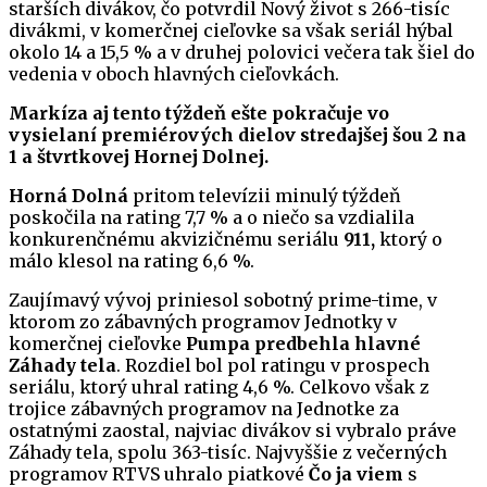
starších divákov, čo potvrdil Nový život s 266-tisíc
divákmi, v komerčnej cieľovke sa však seriál hýbal
okolo 14 a 15,5 % a v druhej polovici večera tak šiel do
vedenia v oboch hlavných cieľovkách.
Markíza aj tento týždeň ešte pokračuje vo
vysielaní premiérových dielov stredajšej šou 2 na
1 a štvrtkovej Hornej Dolnej.
Horná Dolná
pritom televízii minulý týždeň
poskočila na rating 7,7 % a o niečo sa vzdialila
konkurenčnému akvizičnému seriálu
911,
ktorý o
málo klesol na rating 6,6 %.
Zaujímavý vývoj priniesol sobotný prime-time, v
ktorom zo zábavných programov Jednotky v
komerčnej cieľovke
Pumpa predbehla hlavné
Záhady tela
. Rozdiel bol pol ratingu v prospech
seriálu, ktorý uhral rating 4,6 %. Celkovo však z
trojice zábavných programov na Jednotke za
ostatnými zaostal, najviac divákov si vybralo práve
Záhady tela, spolu 363-tisíc. Najvyššie z večerných
programov RTVS uhralo piatkové
Čo ja viem
s