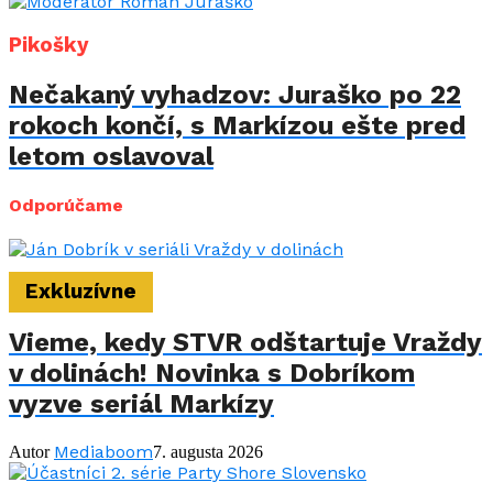
Pikošky
Nečakaný vyhadzov: Juraško po 22
rokoch končí, s Markízou ešte pred
letom oslavoval
Odporúčame
Exkluzívne
Vieme, kedy STVR odštartuje Vraždy
v dolinách! Novinka s Dobríkom
vyzve seriál Markízy
Mediaboom
Autor
7. augusta 2026