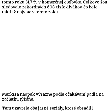
tomto roku 31,7 % v komerčnej cieľovke. Celkovo šou
sledovalo rekordných 608-tisíc divákov, čo bolo
taktiež najviac v tomto roku.
Markíza naopak výrazne podľa očakávaní padla na
začiatku týždňa.
Tam uzavrela oba jarné seriály, ktoré obsadili