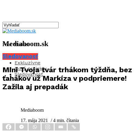
Mediaboom.sk
Foto: Markíza
Sledovanosť
Aktuality
Exkluzívne
Nové projekty
Mini Tvoja tvár trhákom týždňa, bez
Sledovanosť
ťahákov už Markíza v podpriemere!
Zažila aj prepadák
Mediaboom
17. mája 2021
/ 4 min. čítania