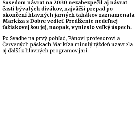
Susedom návrat na 20:30 nezabezpečil aj návrat
časti bývalých divákov, najväčší prepad po
skončení hlavných jarných ťahákov zaznamenala
Markíza s Dobre vedieť. Predĺženie nedeľnej
ťažiskovej šou jej, naopak, vynieslo veľký úspech.
Po Svadbe na prvý pohľad, Pánovi profesorovi a
Červených páskach Markíza minulý týždeň uzavrela
aj ďalší z hlavných programov jari.