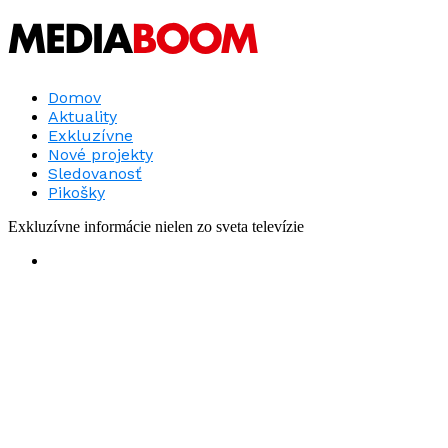
Domov
Aktuality
Exkluzívne
Nové projekty
Sledovanosť
Pikošky
Exkluzívne informácie nielen zo sveta televízie