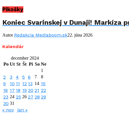
Pikošky
Koniec Svarinskej v Dunaji! Markíza p
Redakcia Mediaboom.sk
Autor
22. júna 2026
Kalendár
december 2024
Po
Ut
St
Št
Pi
So
Ne
1
2
3
4
5
6
7
8
9
10
11
12
13
14
15
16
17
18
19
20
21
22
23
24
25
26
27
28
29
30
31
« nov
jan »