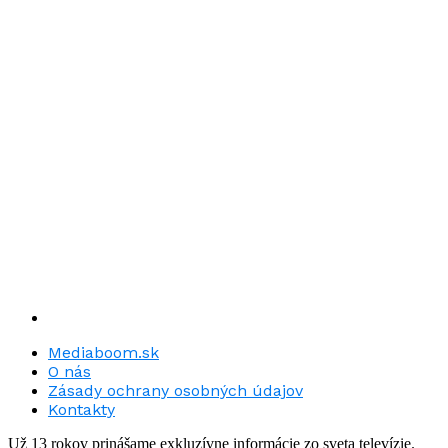
Mediaboom.sk
O nás
Zásady ochrany osobných údajov
Kontakty
Už 13 rokov prinášame exkluzívne informácie zo sveta televízie.