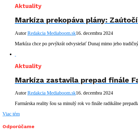
Aktuality
Markíza prekopáva plány: Zaútočí 
Autor
Redakcia Mediaboom.sk
16. decembra 2024
Markíza chce po prvýkrát odvysielať Dunaj mimo jeho tradičných
Aktuality
Markíza zastavila prepad finále Fa
Autor
Redakcia Mediaboom.sk
16. decembra 2024
Farmárska reality šou sa minulý rok vo finále radikálne prepadla
Viac tém
Odporúčame