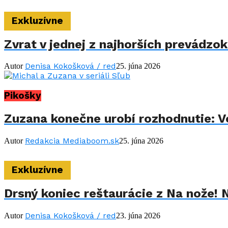
Exkluzívne
Zvrat v jednej z najhorších prevádzo
Denisa Kokošková / red
Autor
25. júna 2026
Pikošky
Zuzana konečne urobí rozhodnutie: Vo
Redakcia Mediaboom.sk
Autor
25. júna 2026
Exkluzívne
Drsný koniec reštaurácie z Na nože! 
Denisa Kokošková / red
Autor
23. júna 2026