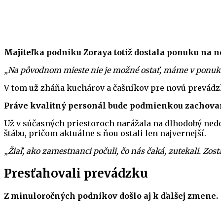
Majiteľka podniku Zoraya totiž dostala ponuku na no
„Na pôvodnom mieste nie je možné ostať, máme v ponuke 
V tom už zháňa kuchárov a čašníkov pre novú prevádz
Práve kvalitný personál bude podmienkou zachovan
Už v súčasných priestoroch narážala na dlhodobý nedos
štábu, pričom aktuálne s ňou ostali len najvernejší.
„Žiaľ, ako zamestnanci počuli, čo nás čaká, zutekali. Zos
Presťahovali prevádzku
Z minuloročných podnikov došlo aj k ďalšej zmene.