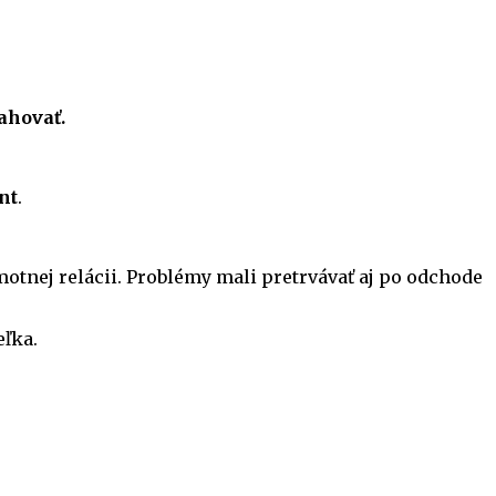
ahovať.
nt
.
otnej relácii. Problémy mali pretrvávať aj po odchode
eľka.