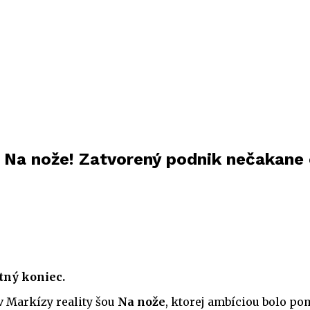
k Na nože! Zatvorený podnik nečakane 
tný koniec.
v Markízy reality šou
Na nože
, ktorej ambíciou bolo p