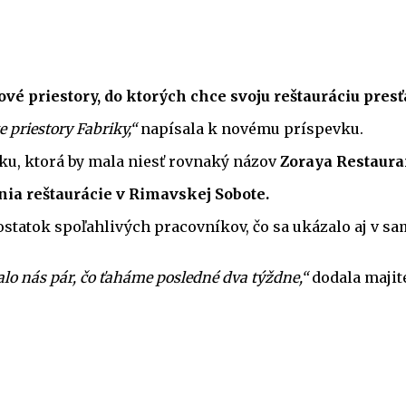
vé priestory, do ktorých chce svoju reštauráciu presť
priestory Fabriky,“
napísala k novému príspevku.
ku, ktorá by mala niesť rovnaký názov
Zoraya Restaura
ia reštaurácie v Rimavskej Sobote.
tatok spoľahlivých pracovníkov, čo sa ukázalo aj v sam
talo nás pár, čo ťaháme posledné dva týždne,“
dodala majit