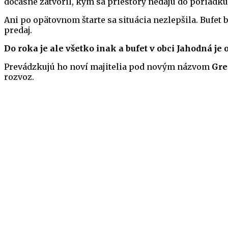
dočasne zatvoril, kým sa priestory nedajú do poriadku
Ani po opätovnom štarte sa situácia nezlepšila. Bufet
predaj.
Do roka je ale všetko inak a bufet v obci Jahodná je o
Prevádzkujú ho noví majitelia pod novým názvom
Gre
rozvoz.