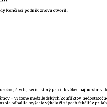
kedy končiaci podnik znovu otvoril.
ročnej štvrtej série, ktorý patril k vôbec najhorším v 
lémov – vrátane medziľudských konfliktov, nedostatoč
rola odhalila myšacie výkaly či zápach fekálií v priľah