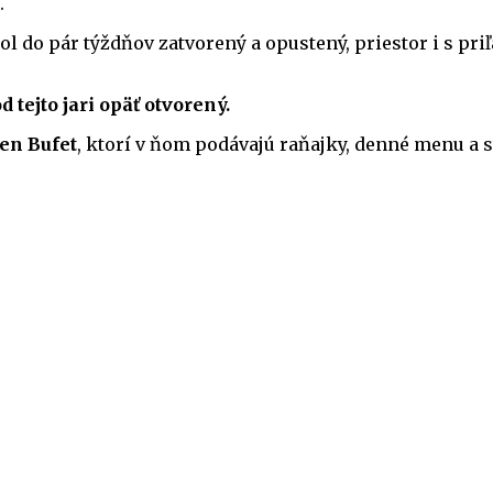
.
 bol do pár týždňov zatvorený a opustený, priestor i s
d tejto jari opäť otvorený.
en Bufet
, ktorí v ňom podávajú raňajky, denné menu a 