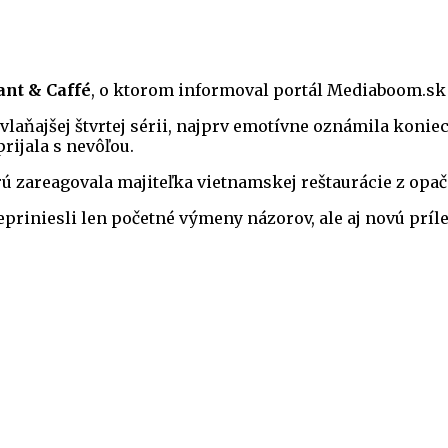
ant & Caffé
, o ktorom informoval portál Mediaboom.s
 vo vlaňajšej štvrtej sérii, najprv emotívne oznámila koni
rijala s nevôľou.
rú zareagovala majiteľka vietnamskej reštaurácie z opač
iniesli len početné výmeny názorov, ale aj novú prílež