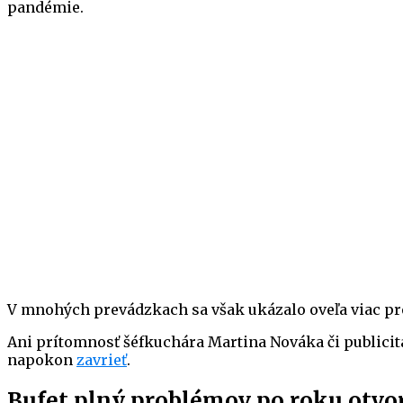
pandémie.
V mnohých prevádzkach sa však ukázalo oveľa viac pr
Ani prítomnosť šéfkuchára Martina Nováka či publicit
napokon
zavrieť
.
Bufet plný problémov po roku otvor