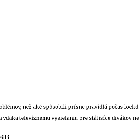
oblémov, než aké spôsobili prísne pravidlá počas lock
a vďaka televíznemu vysielaniu pre státisíce divákov n
ili