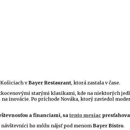
v Košiciach v
Bayer Restaurant
, ktorá zastala v čase.
zkocenovými starými klasikami, kde na niektorých jedl
 na inovácie.​​ Po príchode Nováka, ktorý zaviedol mod
vštevnosťou a financiami, sa
tento mesiac
presťahoval
c, návštevníci ho môžu nájsť pod menom
Bayer Bistro
.