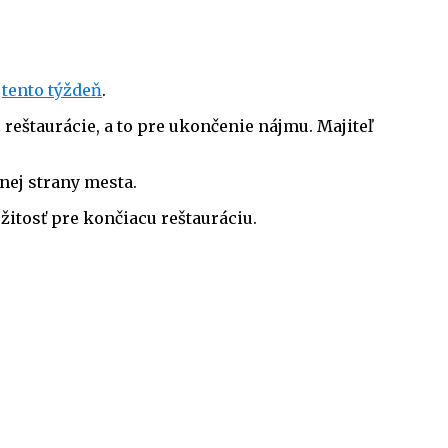
k
tento týždeň
.
ec reštaurácie, a to pre ukončenie nájmu. Majiteľ
nej strany mesta.
itosť pre končiacu reštauráciu.