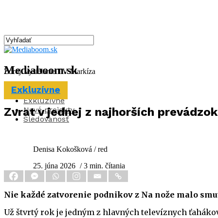
Mediaboom.sk
Zdroj: vysielanie TV Markíza
Exkluzívne
Aktuality
Exkluzívne
Nové projekty
Zvrat v jednej z najhorších prevádzo
Sledovanosť
Denisa Kokošková / red
25. júna 2026
/ 3 min. čítania
Nie každé zatvorenie podnikov z Na nože malo smu
Už štvrtý rok je jedným z hlavných televíznych ťaháko