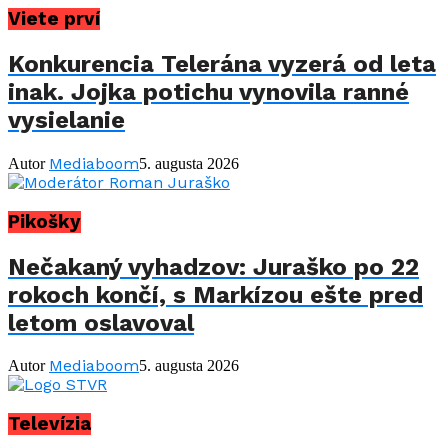
Viete prví
Konkurencia Telerána vyzerá od leta
inak. Jojka potichu vynovila ranné
vysielanie
Mediaboom
Autor
5. augusta 2026
Pikošky
Nečakaný vyhadzov: Juraško po 22
rokoch končí, s Markízou ešte pred
letom oslavoval
Mediaboom
Autor
5. augusta 2026
Televízia