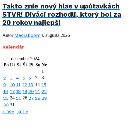
Takto znie nový hlas v upútavkách
STVR! Diváci rozhodli, ktorý bol za
20 rokov najlepší
Mediaboom
Autor
4. augusta 2026
Kalendár
december 2024
Po
Ut
St
Št
Pi
So
Ne
1
2
3
4
5
6
7
8
9
10
11
12
13
14
15
16
17
18
19
20
21
22
23
24
25
26
27
28
29
30
31
« nov
jan »