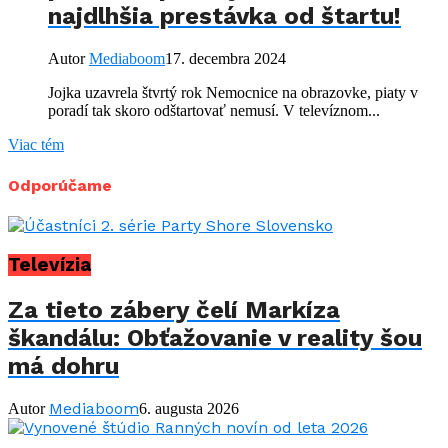
najdlhšia prestávka od štartu!
Autor
Mediaboom
17. decembra 2024
Jojka uzavrela štvrtý rok Nemocnice na obrazovke, piaty v
poradí tak skoro odštartovať nemusí. V televíznom...
Viac tém
Odporúčame
Televízia
Za tieto zábery čelí Markíza
škandálu: Obťažovanie v reality šou
má dohru
Mediaboom
Autor
6. augusta 2026