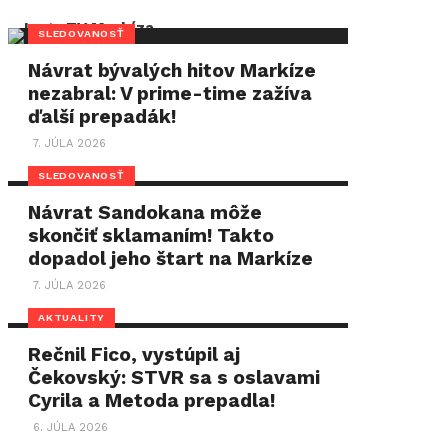
SLEDOVANOSŤ
Návrat bývalých hitov Markíze
nezabral: V prime-time zažíva
ďalší prepadák!
7. JÚLA 2026
SLEDOVANOSŤ
Návrat Sandokana môže
skončiť sklamaním! Takto
dopadol jeho štart na Markíze
7. JÚLA 2026
AKTUALITY
Rečnil Fico, vystúpil aj
Čekovský: STVR sa s oslavami
Cyrila a Metoda prepadla!
6. JÚLA 2026