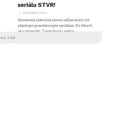
seriálu STVR!
3. DECEMBRA 2024
Slovenská televízia znovu začne nový rok
vlastným premiérovým seriálom. Po hitoch
ako Hniezdo, Tajné životy alebo...
IAC TÉM