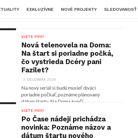
KTUALITY
EXKLUZÍVNE
NOVÉ PROJEKTY
SLEDOVANOSŤ
VIETE PRVÍ
Nová telenovela na Doma:
Na štart si poriadne počká,
čo vystrieda Dcéry pani
Fazilet?
3. DECEMBRA 2024
Na nový seriál si budú musieť diváci
poriadne počkať, poznáme plánovaný
dátum štartu. Na Doma končí...
VIETE PRVÍ
Po Čase nádejí prichádza
novinka: Poznáme názov a
dátum štartu nového