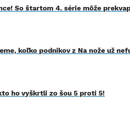
ance! So štartom 4. série môže prekvap
Vieme, koľko podnikov z Na nože už nef
o ho vyškrtli zo šou 5 proti 5!