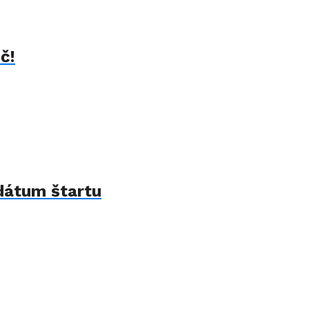
č!
 dátum štartu