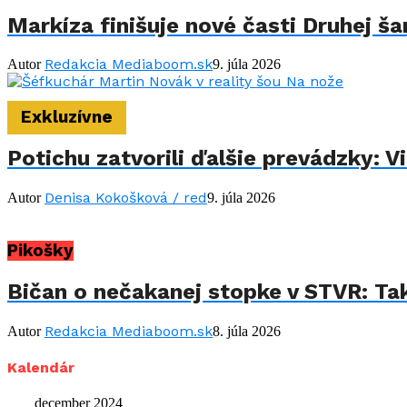
Markíza finišuje nové časti Druhej š
Redakcia Mediaboom.sk
Autor
9. júla 2026
Exkluzívne
Potichu zatvorili ďalšie prevádzky: 
Denisa Kokošková / red
Autor
9. júla 2026
Pikošky
Bičan o nečakanej stopke v STVR: Takt
Redakcia Mediaboom.sk
Autor
8. júla 2026
Kalendár
december 2024