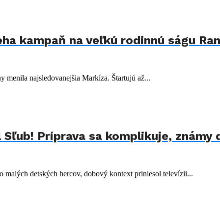
bieha kampaň na veľkú rodinnú ságu Ran
ny menila najsledovanejšia Markíza. Štartujú až...
l Sľub! Príprava sa komplikuje, známy
malých detských hercov, dobový kontext priniesol televízii...