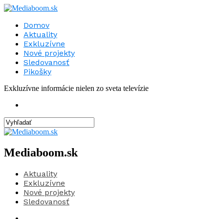
Domov
Aktuality
Exkluzívne
Nové projekty
Sledovanosť
Pikošky
Exkluzívne informácie nielen zo sveta televízie
Mediaboom.sk
Aktuality
Exkluzívne
Nové projekty
Sledovanosť