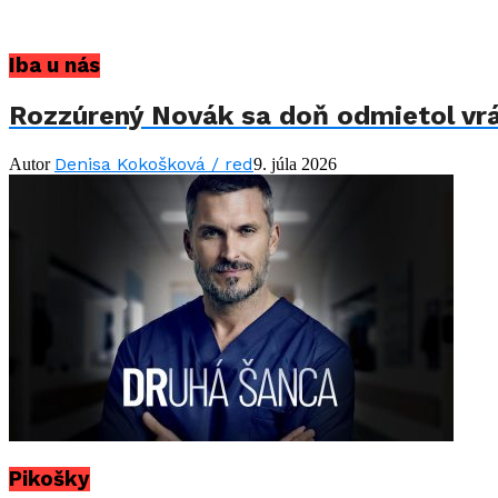
Iba u nás
Rozzúrený Novák sa doň odmietol vrát
Denisa Kokošková / red
Autor
9. júla 2026
Pikošky