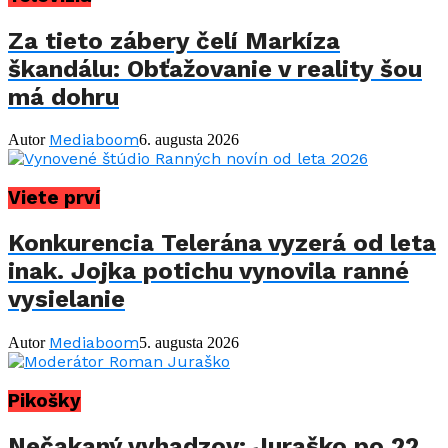
Za tieto zábery čelí Markíza
škandálu: Obťažovanie v reality šou
má dohru
Mediaboom
Autor
6. augusta 2026
Viete prví
Konkurencia Telerána vyzerá od leta
inak. Jojka potichu vynovila ranné
vysielanie
Mediaboom
Autor
5. augusta 2026
Pikošky
Nečakaný vyhadzov: Juraško po 22