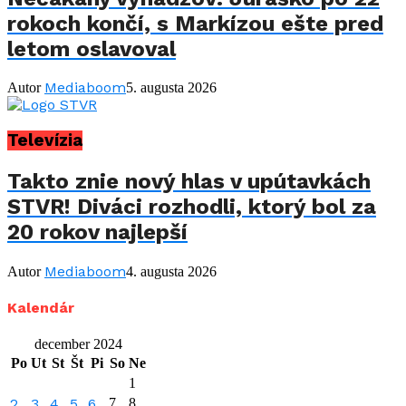
rokoch končí, s Markízou ešte pred
letom oslavoval
Mediaboom
Autor
5. augusta 2026
Televízia
Takto znie nový hlas v upútavkách
STVR! Diváci rozhodli, ktorý bol za
20 rokov najlepší
Mediaboom
Autor
4. augusta 2026
Kalendár
december 2024
Po
Ut
St
Št
Pi
So
Ne
1
2
3
4
5
6
7
8