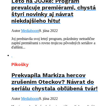
Leto na JOJke: Program
prevalcuje premiérami, chystá
štyri novinky aj návrat
niekdajšieho hitu!
Autor
Mediaboom
9. júna 2022
Joj predstavila svoj letný program, prázdniny netradične
zaplní premiérami s rovno trojicou pôvodných seriálov a
ďalšími...
Pikošky
Prekvapila Markíza hercov
zrušením Oteckov? Návrat do
seriálu chystala obľúbená tvár!
Autor
Mediaboom
9. júna 2022