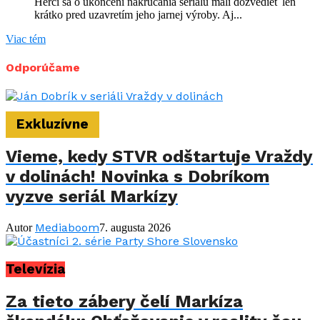
Herci sa o ukončení nakrúcania seriálu mali dozvedieť len
krátko pred uzavretím jeho jarnej výroby. Aj...
Viac tém
Odporúčame
Exkluzívne
Vieme, kedy STVR odštartuje Vraždy
v dolinách! Novinka s Dobríkom
vyzve seriál Markízy
Mediaboom
Autor
7. augusta 2026
Televízia
Za tieto zábery čelí Markíza