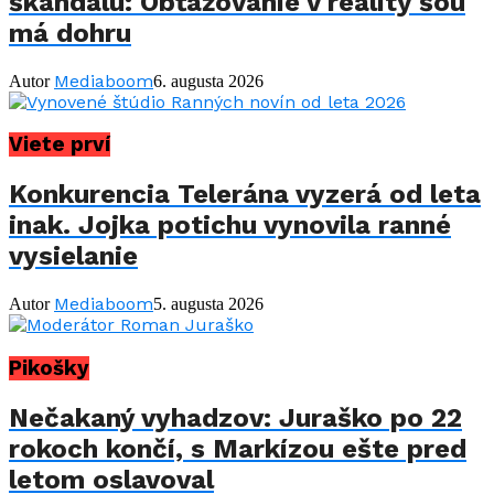
škandálu: Obťažovanie v reality šou
má dohru
Mediaboom
Autor
6. augusta 2026
Viete prví
Konkurencia Telerána vyzerá od leta
inak. Jojka potichu vynovila ranné
vysielanie
Mediaboom
Autor
5. augusta 2026
Pikošky
Nečakaný vyhadzov: Juraško po 22
rokoch končí, s Markízou ešte pred
letom oslavoval