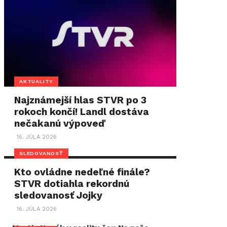
AKTUALITY
Najznámejší hlas STVR po 3
rokoch končí! Landl dostáva
nečakanú výpoveď
16. JÚLA 2026
SLEDOVANOSŤ
Kto ovládne nedeľné finále?
STVR dotiahla rekordnú
sledovanosť Jojky
16. JÚLA 2026