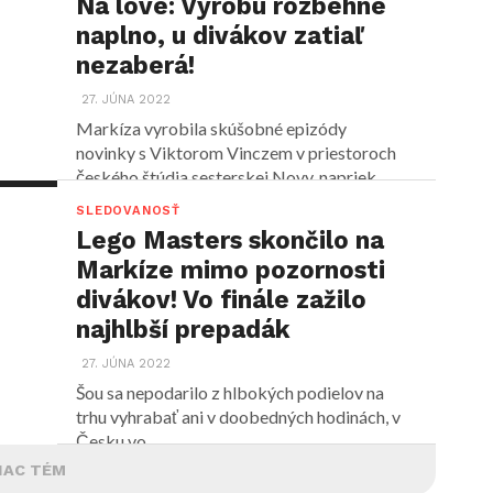
Na love: Výrobu rozbehne
naplno, u divákov zatiaľ
nezaberá!
27. JÚNA 2022
Markíza vyrobila skúšobné epizódy
novinky s Viktorom Vinczem v priestoroch
českého štúdia sesterskej Novy, napriek
podpriemernej...
SLEDOVANOSŤ
Lego Masters skončilo na
Markíze mimo pozornosti
divákov! Vo finále zažilo
najhlbší prepadák
27. JÚNA 2022
Šou sa nepodarilo z hlbokých podielov na
trhu vyhrabať ani v doobedných hodinách, v
Česku vo...
IAC TÉM