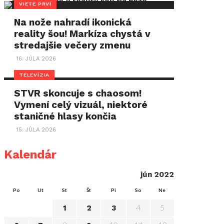
VIETE PRVÍ
Na nože nahradí ikonická
reality šou! Markíza chystá v
stredajšie večery zmenu
16. JÚLA 2026
TELEVÍZIA
STVR skoncuje s chaosom!
Vymení celý vizuál, niektoré
staničné hlasy končia
15. JÚLA 2026
Kalendár
jún 2022
Po
Ut
St
Št
Pi
So
Ne
4
5
1
2
3