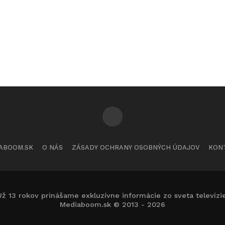
ABOOM.SK
O NÁS
ZÁSADY OCHRANY OSOBNÝCH ÚDAJOV
KON
Už 13 rokov prinášame exkluzívne informácie zo sveta televízie
Mediaboom.sk © 2013 - 2026