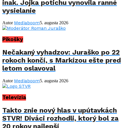
inak. Jojka potichu vynovila ranné
vysielanie
Mediaboom
Autor
5. augusta 2026
Pikošky
Nečakaný vyhadzov: Juraško po 22
rokoch končí, s Markízou ešte pred
letom oslavoval
Mediaboom
Autor
5. augusta 2026
Televízia
Takto znie nový hlas v upútavkách
STVR! Diváci rozhodli, ktorý bol za
20 rokov najlepší