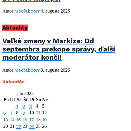
Mediaboom
Autor
4. augusta 2026
Aktuality
Veľké zmeny v Markíze: Od
septembra prekope správy, ďalší
moderátor končí!
Mediaboom
Autor
3. augusta 2026
Kalendár
jún 2022
Po
Ut
St
Št
Pi
So
Ne
1
2
3
4
5
6
7
8
9
10
11
12
13
14
15
16
17
18
19
20
21
22
23
24
25
26