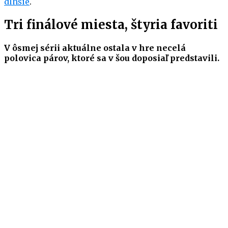
dlhšie
.
Tri finálové miesta, štyria favoriti
V ôsmej sérii aktuálne ostala v hre necelá
polovica párov, ktoré sa v šou doposiaľ predstavili.