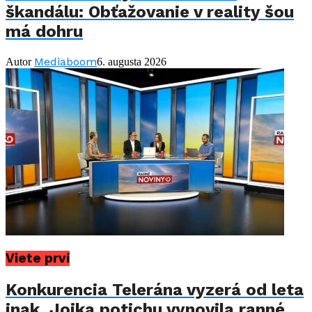
škandálu: Obťažovanie v reality šou
má dohru
Mediaboom
Autor
6. augusta 2026
Viete prví
Konkurencia Telerána vyzerá od leta
inak. Jojka potichu vynovila ranné