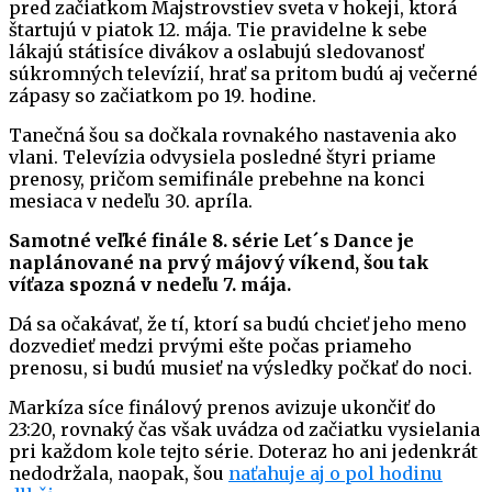
pred začiatkom Majstrovstiev sveta v hokeji, ktorá
štartujú v piatok 12. mája. Tie pravidelne k sebe
lákajú státisíce divákov a oslabujú sledovanosť
súkromných televízií, hrať sa pritom budú aj večerné
zápasy so začiatkom po 19. hodine.
Tanečná šou sa dočkala rovnakého nastavenia ako
vlani. Televízia odvysiela posledné štyri priame
prenosy, pričom semifinále prebehne na konci
mesiaca v nedeľu 30. apríla.
Samotné veľké finále 8. série Let´s Dance je
naplánované na prvý májový víkend, šou tak
víťaza spozná v nedeľu 7. mája.
Dá sa očakávať, že tí, ktorí sa budú chcieť jeho meno
dozvedieť medzi prvými ešte počas priameho
prenosu, si budú musieť na výsledky počkať do noci.
Markíza síce finálový prenos avizuje ukončiť do
23:20, rovnaký čas však uvádza od začiatku vysielania
pri každom kole tejto série. Doteraz ho ani jedenkrát
nedodržala, naopak, šou
naťahuje aj o pol hodinu