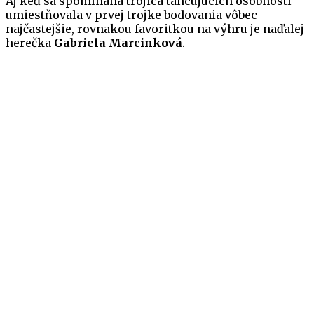
Aj keď sa spomínaná trojica tancujúcich osobností
umiestňovala v prvej trojke bodovania vôbec
najčastejšie, rovnakou favoritkou na výhru je naďalej
herečka
Gabriela Marcinková
.