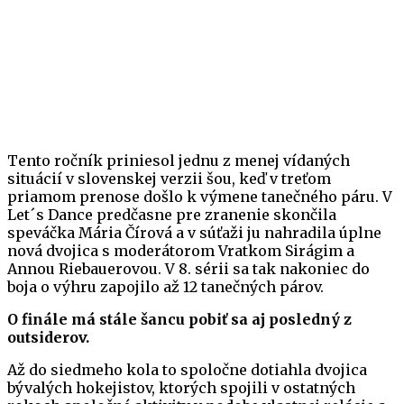
Tento ročník priniesol jednu z menej vídaných
situácií v slovenskej verzii šou, keď v treťom
priamom prenose došlo k výmene tanečného páru. V
Let´s Dance predčasne pre zranenie skončila
speváčka Mária Čírová a v súťaži ju nahradila úplne
nová dvojica s moderátorom Vratkom Sirágim a
Annou Riebauerovou. V 8. sérii sa tak nakoniec do
boja o výhru zapojilo až 12 tanečných párov.
O finále má stále šancu pobiť sa aj posledný z
outsiderov.
Až do siedmeho kola to spoločne dotiahla dvojica
bývalých hokejistov, ktorých spojili v ostatných