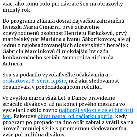
viac, ako tomu bolo pri návrate šou na obrazovky
minulý rok.
Do programu zlákala dosiaľ najväčšiu zahraničnú
hviezdu Maria Cimarra, prvú zdravotne
znevýhodnenú osobnosť Henrietu Farkašovú, prvý
manželský pár Mariána a Ivanu Gáboríkovcov, ale aj
jednu z najobsadzovanejších slovenských herečiek
Gabrielu Marcinkovú či niekdajšiu hviezdu
konkurenčného seriálu Nemocnica Richarda
Autnera.
Šou sa podarilo vyvolať veľké očakávania a
odštartovať 8. sériu lepšie
, než akú sledovanosť
dosahovala v predchádzajúcom ročníku.
Vo zvyšku marca však Let´s Dance pravidelne
strácalo divákovo, až na konci prvého mesiaca vo
vysielaní zažilo rovno
najhorší výkon v celej histórii
šou
. Raketový
obrat nastal od začiatku apríla
, kedy
program po prepade na dno opäť zabral a vrátil sa na
úroveň minulej série s priemernou sledovanosťou
vyše pol milióna divákov.