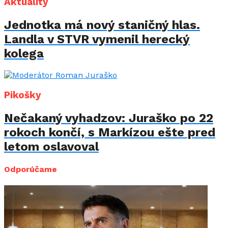
Aktuality
Jednotka má nový staničný hlas.
Landla v STVR vymenil herecký
kolega
Pikošky
Nečakaný vyhadzov: Juraško po 22
rokoch končí, s Markízou ešte pred
letom oslavoval
Odporúčame