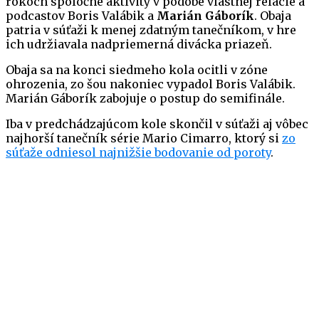
rokoch spoločné aktivity v podobe vlastnej relácie a
podcastov Boris Valábik a
Marián Gáborík
. Obaja
patria v súťaži k menej zdatným tanečníkom, v hre
ich udržiavala nadpriemerná divácka priazeň.
Obaja sa na konci siedmeho kola ocitli v zóne
ohrozenia, zo šou nakoniec vypadol Boris Valábik.
Marián Gáborík zabojuje o postup do semifinále.
Iba v predchádzajúcom kole skončil v súťaži aj vôbec
najhorší tanečník série Mario Cimarro, ktorý si
zo
súťaže odniesol najnižšie bodovanie od poroty
.