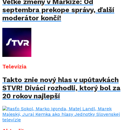
Veľké zmeny v Markíze: Od
septembra prekope správy, ďalší
moderátor končí!
Televízia
Takto znie nový hlas v upútavkách
STVR! Diváci rozhodli, ktorý bol za
20 rokov najlepší