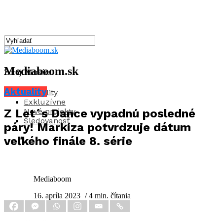
Mediaboom.sk
Zdroj: Markíza
Aktuality
Aktuality
Exkluzívne
Nové projekty
Z Let´s Dance vypadnú posledné
Sledovanosť
páry! Markíza potvrdzuje dátum
veľkého finále 8. série
Mediaboom
16. apríla 2023
/ 4 min. čítania