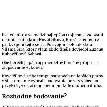
Iba jedenkrát sa medzi najlepšou trojicou v bodovaní
neumiestnila
Jana Kovalčíková
, ktorá je jedným z
prekvapení tejto série. Po svojom boku dostala
Viléma Šíra, ktorý vlani až do finále doviedol Zuzanu
Kubovčíkovú Šebovú.
Obe herečky spája aj pravidelný tanečný progres a
zlepšovanie výkonov.
Kovalčíková stíha tempu ostatných najlepších párov,
v šiestom kole vyhrala bodovanie poroty vôbec po
prvýkrát, v ostatnom siedmom kole skončila druhá.
Rozhodne bodovanie?