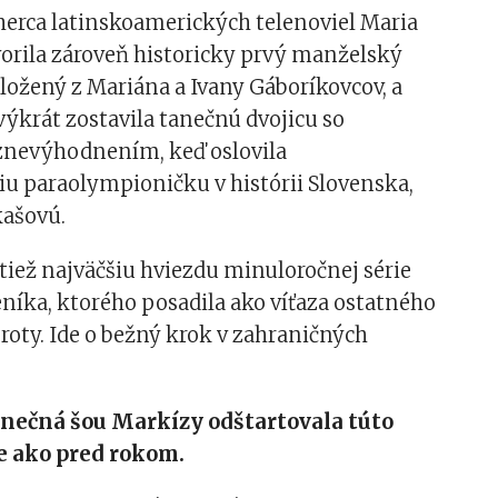
erca latinskoamerických telenoviel Maria
orila zároveň historicky prvý manželský
ložený z Mariána a Ivany Gáboríkovcov, a
výkrát zostavila tanečnú dvojicu so
nevýhodnením, keď oslovila
iu paraolympioničku v histórii Slovenska,
kašovú.
aktiež najväčšiu hviezdu minuloročnej série
eníka, ktorého posadila ako víťaza ostatného
roty. Ide o bežný krok v zahraničných
anečná šou Markízy odštartovala túto
e ako pred rokom.