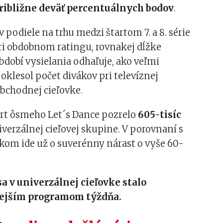
približne deväť percentuálnych bodov
.
v podiele na trhu medzi štartom 7. a 8. série
ri obdobnom ratingu, rovnakej dĺžke
dobí vysielania odhaľuje, ako veľmi
klesol počet divákov pri televíznej
bchodnej cieľovke.
art ôsmeho Let´s Dance pozrelo
605-tisíc
iverzálnej cieľovej skupine. V porovnaní s
kom ide už o suverénny nárast o vyše 60-
sa v univerzálnej cieľovke stalo
ejším programom týždňa.