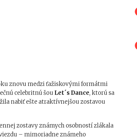
oku znovu medzi ťažiskovými formátmi
nečnú celebritnú šou
Let´s Dance
, ktorú sa
žila nabiť ešte atraktívnejšou zostavou
lennej zostavy známych osobností zlákala
hviezdu – mimoriadne známeho