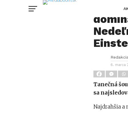
Let´s
A
domina
Nedeľ
Einst
Redakci
6. marca
Tanečná šou 
sa najsledo
Najdrahšia a 