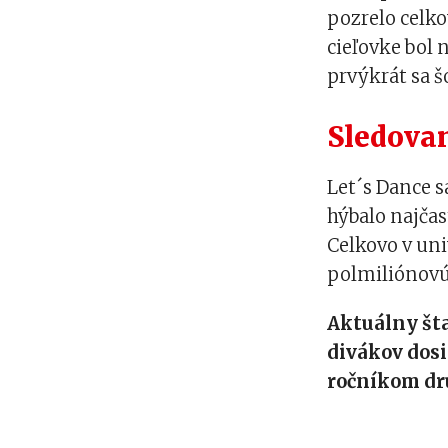
pozrelo celko
cieľovke bol 
prvýkrát sa š
Sledovan
Let´s Dance s
hýbalo najčas
Celkovo v uni
polmiliónovú 
Aktuálny šta
divákov dos
ročníkom dru