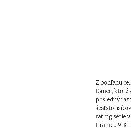
Z pohľadu cele
Dance, ktoré s
posledný raz 
šesťstotisícov
rating série 
Hranicu 9 % p