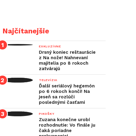
Najčítanejšie
EXKLUZÍVNE
Drsný koniec reštaurácie
z Na nože! Nahnevaní
majitelia po 8 rokoch
zatvárajú
TELEVÍZIA
Ďalší seriálový hegemón
po 6 rokoch končí! Na
jeseň sa rozlúči
poslednými časťami
PIKOŠKY
Zuzana konečne urobí
rozhodnutie: Vo finále ju
čaká poriadne