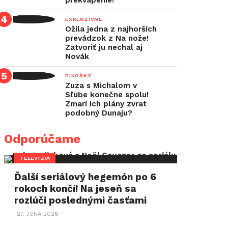
prekvapenie!
EXKLUZÍVNE
Ožila jedna z najhorších
prevádzok z Na nože!
Zatvoriť ju nechal aj
Novák
PIKOŠKY
Zuza s Michalom v
Sľube konečne spolu!
Zmarí ich plány zvrat
podobný Dunaju?
Odporúčame
TELEVÍZIA
Ďalší seriálový hegemón po 6
rokoch končí! Na jeseň sa
rozlúči poslednými časťami
27. JÚNA 2026