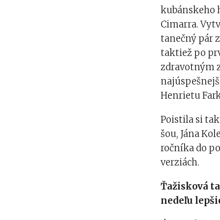
kubánskeho h
Cimarra. Vytv
tanečný pár z
taktiež po pr
zdravotným z
najúspešnejš
Henrietu Far
Poistila si t
šou, Jána Kol
ročníka do po
verziách.
Ťažisková t
nedeľu lepši