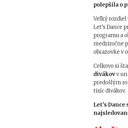
polepšila o 
Veľký rozdiel 
Let’s Dance p
programu a ob
medziročne po
obrazovke v o
Celkovo si št
divákov
v un
predošlým ro
tisíc divákov.
Let’s Dance 
najsledovan