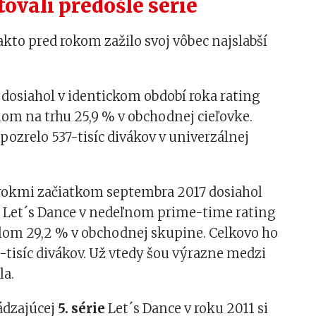
tovali predošlé série
akto pred rokom zažilo svoj vôbec najslabší
dosiahol v identickom období roka rating
lom na trhu 25,9 % v obchodnej cieľovke.
 pozrelo 537-tisíc divákov v univerzálnej
 rokmi začiatkom septembra 2017 dosiahol
e
Let´s Dance v nedeľnom prime-time rating
elom 29,2 % v obchodnej skupine. Celkovo ho
-tisíc divákov. Už vtedy šou výrazne medzi
la.
ádzajúcej
5. série
Let´s Dance v roku 2011 si