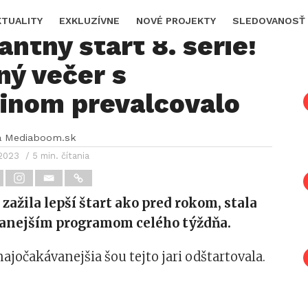
 Dance predviedlo
KTUALITY
EXKLUZÍVNE
NOVÉ PROJEKTY
SLEDOVANOSŤ
ntný štart 8. série!
ný večer s
einom prevalcovalo
a Mediaboom.sk
 2023
/ 5 min. čítania
zažila lepší štart ako pred rokom, stala
vanejším programom celého týždňa.
najočakávanejšia šou tejto jari odštartovala.