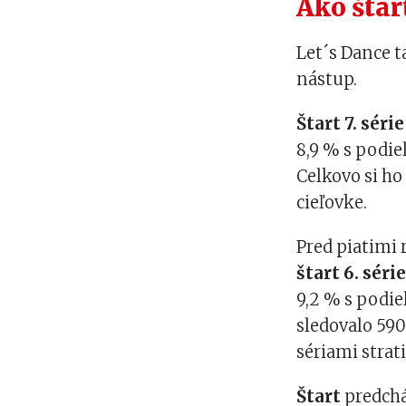
Ako štar
Let´s Dance t
nástup.
Štart 7. série
8,9 % s podie
Celkovo si ho
cieľovke.
Pred piatimi
štart 6. séri
9,2 % s podi
sledovalo 590
sériami strati
Štart
predch