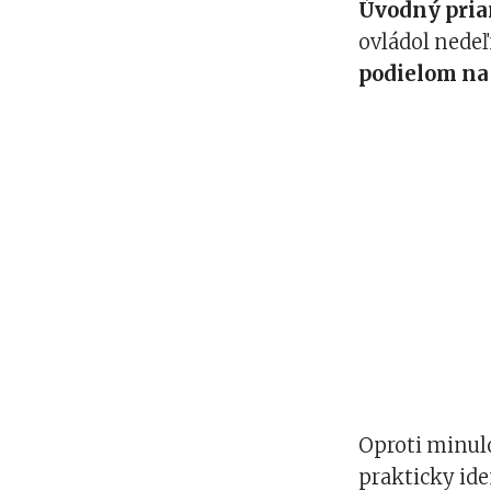
Úvodný priam
ovládol nede
podielom na 
Oproti minulo
prakticky ide