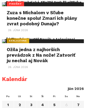
PIKOŠKY
Zuza s Michalom v Sľube
konečne spolu! Zmarí ich plány
zvrat podobný Dunaju?
26. JÚNA 2026
EXKLUZÍVNE
Ožila jedna z najhorších
prevádzok z Na nože! Zatvoriť
ju nechal aj Novák
26. JÚNA 2026
Kalendár
jún 2026
Po
Ut
St
Št
Pi
So
Ne
6
1
2
3
4
5
7