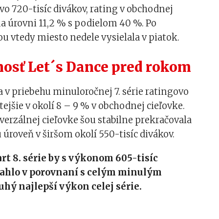
vo 720-tisíc divákov, rating v obchodnej
na úrovni 11,2 % s podielom 40 %. Po
ou vtedy miesto nedele vysielala v piatok.
osť Let´s Dance pred rokom
a v priebehu minuloročnej 7. série ratingovo
tejšie v okolí 8 – 9 % v obchodnej cieľovke.
verzálnej cieľovke šou stabilne prekračovala
úroveň v širšom okolí 550-tisíc divákov.
rt 8. série by s výkonom 605-tisíc
iahlo v porovnaní s celým minulým
hý najlepší výkon celej série.