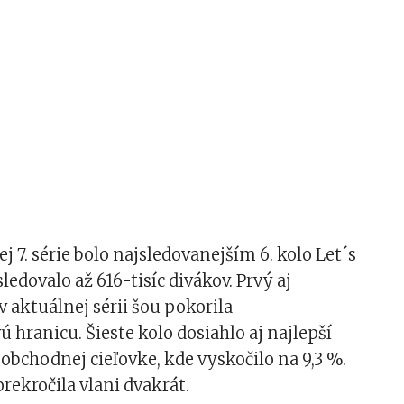
j 7. série bolo najsledovanejším 6. kolo Let´s
ledovalo až 616-tisíc divákov. Prvý aj
v aktuálnej sérii šou pokorila
ú hranicu. Šieste kolo dosiahlo aj najlepší
v obchodnej cieľovke, kde vyskočilo na 9,3 %.
rekročila vlani dvakrát.