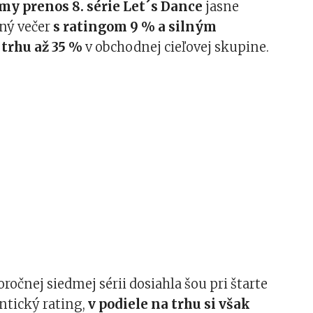
y prenos 8. série Let´s Dance
jasne
ľný večer
s ratingom 9 % a silným
trhu až 35 %
v obchodnej cieľovej skupine.
ročnej siedmej sérii dosiahla šou pri štarte
ntický rating,
v podiele na trhu si však