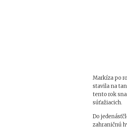
Markíza po r
stavila na ta
tento rok sna
súťažiacich.
Do jedenásťč
zahraničnú 