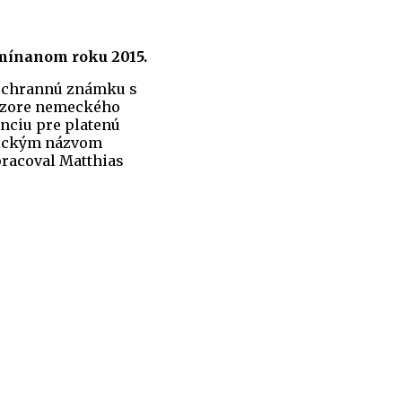
omínanom roku 2015.
 ochrannú známku s
o vzore nemeckého
enciu pre platenú
ntickým názvom
pracoval Matthias