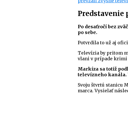
prevzali zvyšné telev
Predstavenie p
Po desaťročí bez zv
po sebe.
Potvrdila to už aj ofi
Televízia by pritom 
vlani v prípade krimi 
Markíza sa totiž pod
televízneho kanála. 
Svoju štvrtú stanicu M
marca. Vysielať násle