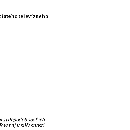
piateho televízneho
e pravdepodobnosť ich
ovať aj v súčasnosti.