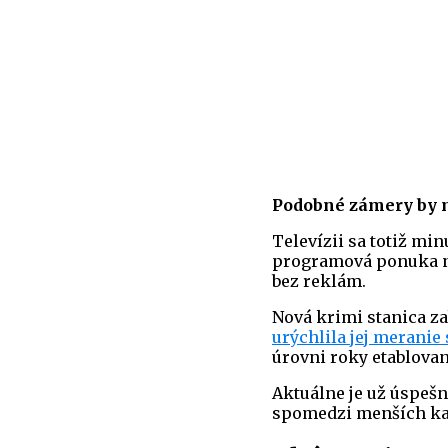
Podobné zámery by m
Televízii sa totiž mi
programová ponuka na
bez reklám.
Nová krimi stanica z
urýchlila jej meranie
úrovni roky etablova
Aktuálne je už úspešn
spomedzi menších kan