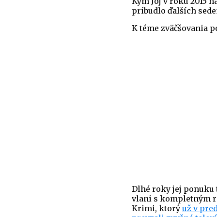
Kým Joj v roku 2015 n
pribudlo ďalších sed
K téme zväčšovania po
Dlhé roky jej ponuku t
vlani s kompletným re
Krimi, ktorý
už v pre