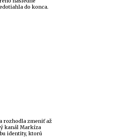
orého následne
edotiahla do konca.
sa rozhodla zmeniť až
ový kanál Markíza
bu identity, ktorú