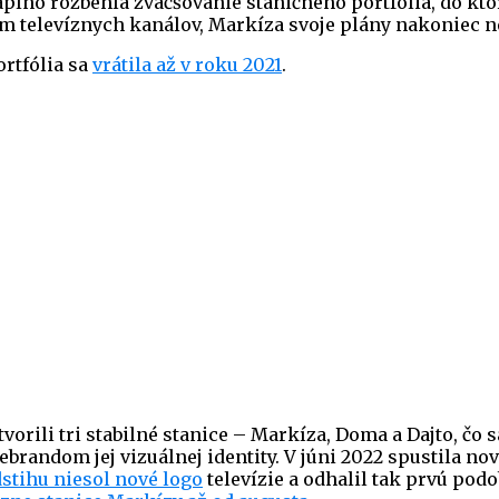
aplno rozbehla zväčšovanie staničného portfólia, do kt
em televíznych kanálov, Markíza svoje plány nakoniec n
rtfólia sa
vrátila až v roku 2021
.
vorili tri stabilné stanice – Markíza, Doma a Dajto, čo 
brandom jej vizuálnej identity. V júni 2022 spustila n
dstihu niesol nové logo
televízie a odhalil tak prvú podo