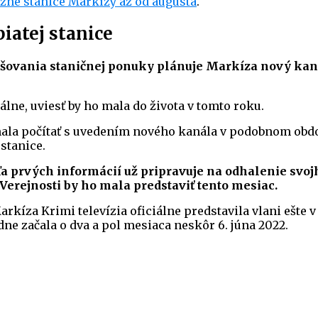
ízne stanice Markízy až od augusta
.
iatej stanice
äčšovania staničnej ponuky plánuje Markíza nový kan
ciálne, uviesť by ho mala do života v tomto roku.
mala počítať s uvedením nového kanála v podobnom obdo
stanice.
ľa prvých informácií už pripravuje na odhalenie svoj
Verejnosti by ho mala predstaviť tento mesiac.
arkíza Krimi televízia oficiálne predstavila vlani ešte v
dne začala o dva a pol mesiaca neskôr 6. júna 2022.