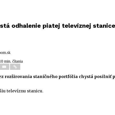
stá odhalenie piatej televíznej stanic
oom.sk
10 min. čítania
ez rozširovania staničného portfólia chystá posilni
iu televíznu stanicu.