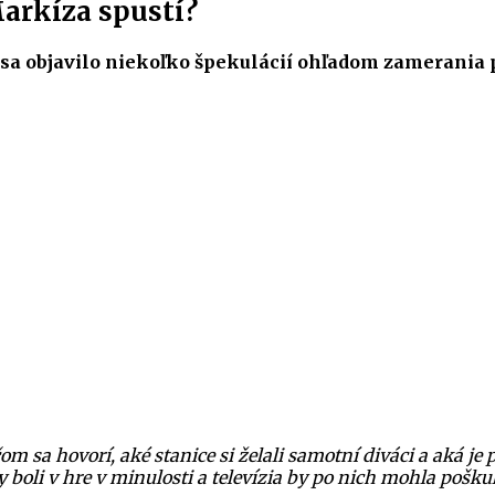
arkíza spustí?
sa objavilo niekoľko špekulácií ohľadom zamerania 
om sa hovorí, aké stanice si želali samotní diváci a aká j
ly boli v hre v minulosti a televízia by po nich mohla poškuľ