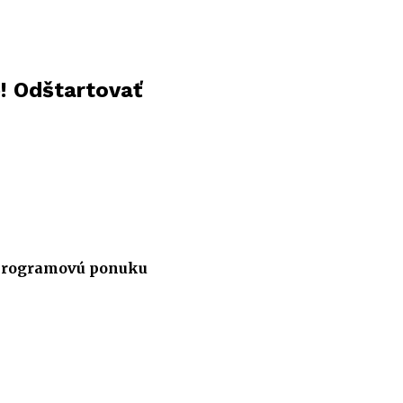
e! Odštartovať
ť programovú ponuku