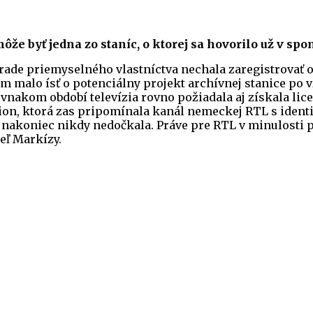
že byť jedna zo staníc, o ktorej sa hovorilo už v sp
Úrade priemyselného vlastníctva nechala zaregistrovať
om malo ísť o potenciálny projekt archívnej stanice p
rovnakom období televízia rovno požiadala aj získala lic
ion, ktorá zas pripomínala kanál nemeckej RTL s ide
 nakoniec nikdy nedočkala. Práve pre RTL v minulosti 
teľ Markízy.