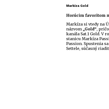
Markíza Gold
Horúcim favoritom mô
Markíza si vtedy na 
názvom
„Gold“
, prič
kanála Sat.1 Gold. V 
stanicu Markíza Pass
Passion. Spustenia sa
Settele, súčasný riadi