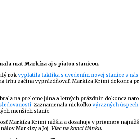
ala mať Markíza aj s piatou stanicou.
nulý rok
vyplatila taktika s uvedením novej stanice s ná
 trhu začína vyprázdňovať. Markíza Krimi dokonca prv
abrala na prelome júna a letných prázdnin dokonca nato
 sledovanosti
. Zaznamenala niekoľko
výrazných úspech
ných menších staníc.
osť Markíza Krimi nižšia a dosahuje v priemere najniž
álov Markízy a Joj.
Viac na konci článku.