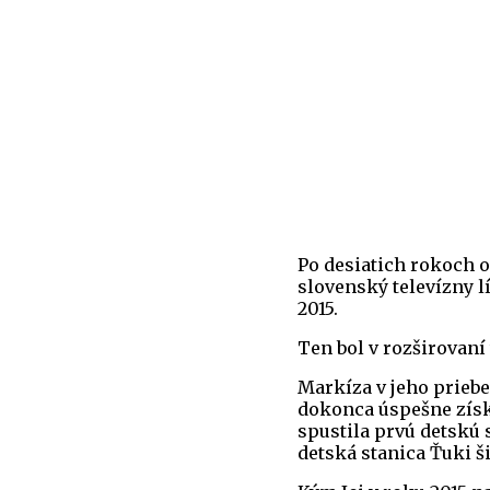
Po desiatich rokoch o
slovenský televízny l
2015.
Ten bol v rozširovaní
Markíza v jeho prieb
dokonca úspešne získ
spustila prvú detskú 
detská stanica Ťuki š