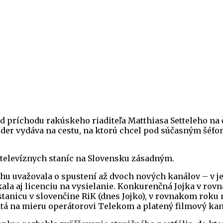
d príchodu rakúskeho riaditeľa Matthiasa Setteleho na 
íder vydáva na cestu, na ktorú chcel pod súčasným šéfo
 televíznych staníc na Slovensku zásadným.
ehu uvažovala o spustení až dvoch nových kanálov – v 
ala aj licenciu na vysielanie. Konkurenčná Jojka v ro
stanicu v slovenčine RiK (dnes Jojko), v rovnakom roku 
itá na mieru operátorovi Telekom a platený filmový kan