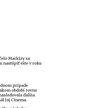
čelo Markízy sa
m nastúpiť ešte v roku
jednom prípade
vnakom období rovno
nasledovala ďalšia
ál Joj Cinema.