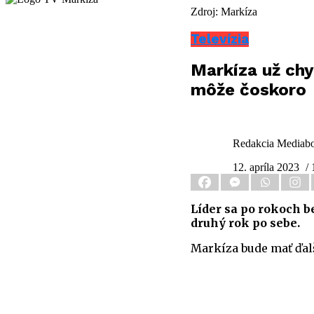
Zdroj: Markíza
Televízia
Markíza už chy
môže čoskoro
Redakcia Mediab
12. apríla 2023
/ 
Líder sa po rokoch b
druhý rok po sebe.
Markíza bude mať ďalš