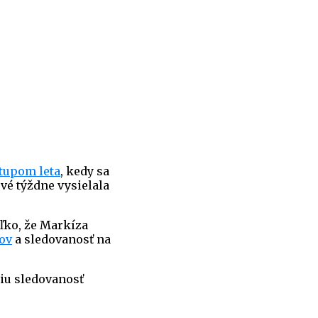
stupom leta
, kedy sa
é týždne vysielala
ľko, že Markíza
ov
a sledovanosť na
šiu sledovanosť