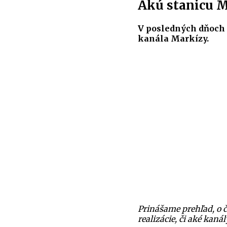
Akú stanicu M
V posledných dňoch 
kanála Markízy.
Prinášame prehľad, o č
realizácie, či aké kaná