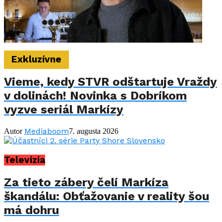
Exkluzívne
Vieme, kedy STVR odštartuje Vraždy
v dolinách! Novinka s Dobríkom
vyzve seriál Markízy
Mediaboom
Autor
7. augusta 2026
Televízia
Za tieto zábery čelí Markíza
škandálu: Obťažovanie v reality šou
má dohru