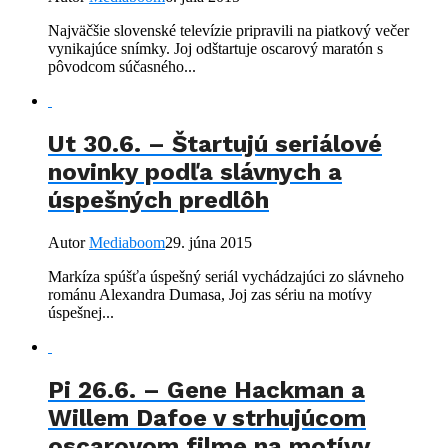
Najväčšie slovenské televízie pripravili na piatkový večer
vynikajúce snímky. Joj odštartuje oscarový maratón s
pôvodcom súčasného...
Ut 30.6. – Štartujú seriálové
novinky podľa slávnych a
úspešných predlôh
Autor
Mediaboom
29. júna 2015
Markíza spúšťa úspešný seriál vychádzajúci zo slávneho
románu Alexandra Dumasa, Joj zas sériu na motívy
úspešnej...
Pi 26.6. – Gene Hackman a
Willem Dafoe v strhujúcom
oscarovom filme na motívy