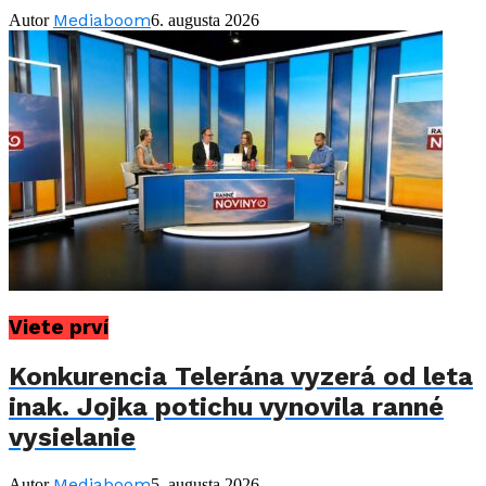
Mediaboom
Autor
6. augusta 2026
Viete prví
Konkurencia Telerána vyzerá od leta
inak. Jojka potichu vynovila ranné
vysielanie
Mediaboom
Autor
5. augusta 2026