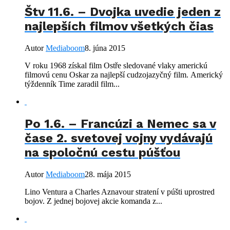
Štv 11.6. – Dvojka uvedie jeden z
najlepších filmov všetkých čias
Autor
Mediaboom
8. júna 2015
V roku 1968 získal film Ostře sledované vlaky americkú
filmovú cenu Oskar za najlepší cudzojazyčný film. Americký
týždenník Time zaradil film...
Po 1.6. – Francúzi a Nemec sa v
čase 2. svetovej vojny vydávajú
na spoločnú cestu púšťou
Autor
Mediaboom
28. mája 2015
Lino Ventura a Charles Aznavour stratení v púšti uprostred
bojov. Z jednej bojovej akcie komanda z...