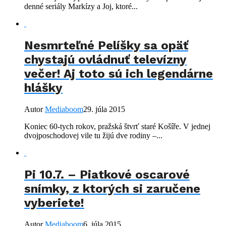
denné seriály Markízy a Joj, ktoré...
Nesmrteľné Pelíšky sa opäť
chystajú ovládnuť televízny
večer! Aj toto sú ich legendárne
hlášky
Autor
Mediaboom
29. júla 2015
Koniec 60-tych rokov, pražská štvrť staré Košíře. V jednej
dvojposchodovej vile tu žijú dve rodiny –...
Pi 10.7. – Piatkové oscarové
snímky, z ktorých si zaručene
vyberiete!
Autor
Mediaboom
6. júla 2015