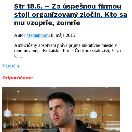
Str 18.5. – Za úspešnou firmou
stojí organizovaný zločin. Kto sa
mu vzoprie, zomrie
Autor
Mediaboom
18. mája 2015
Ambiciózny absolvent práva prijme lukratívne miesto v
renomovanej advokátskej firme. Čoskoro však zistí, že za
jej...
Viac tém
Odporúčame