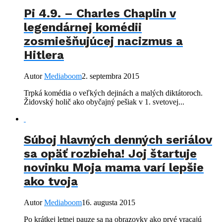
Pi 4.9. – Charles Chaplin v
legendárnej komédii
zosmiešňujúcej nacizmus a
Hitlera
Autor
Mediaboom
2. septembra 2015
Trpká komédia o veľkých dejinách a malých diktátoroch.
Židovský holič ako obyčajný pešiak v 1. svetovej...
Súboj hlavných denných seriálov
sa opäť rozbieha! Joj štartuje
novinku Moja mama varí lepšie
ako tvoja
Autor
Mediaboom
16. augusta 2015
Po krátkej letnej pauze sa na obrazovky ako prvé vracajú