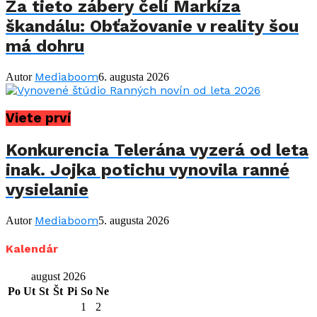
Za tieto zábery čelí Markíza
škandálu: Obťažovanie v reality šou
má dohru
Mediaboom
Autor
6. augusta 2026
Viete prví
Konkurencia Telerána vyzerá od leta
inak. Jojka potichu vynovila ranné
vysielanie
Mediaboom
Autor
5. augusta 2026
Kalendár
august 2026
Po
Ut
St
Št
Pi
So
Ne
1
2