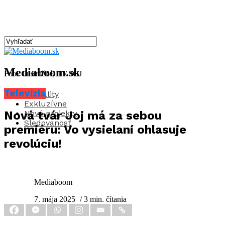
Mediaboom.sk
Foto: ilustračné, TV JOJ
Televízia
Aktuality
Exkluzívne
Nové projekty
Nová tvár Joj má za sebou
Sledovanosť
premiéru: Vo vysielaní ohlasuje
revolúciu!
Mediaboom
7. mája 2025
/ 3 min. čítania