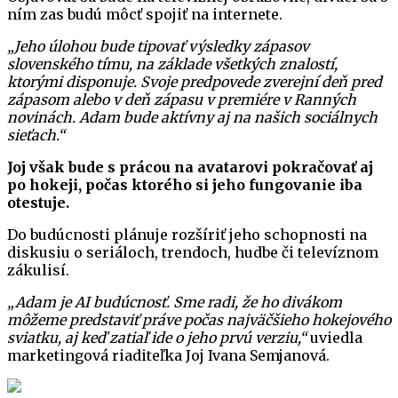
ním zas budú môcť spojiť na internete.
„Jeho úlohou bude tipovať výsledky zápasov
slovenského tímu, na základe všetkých znalostí,
ktorými disponuje. Svoje predpovede zverejní deň pred
zápasom alebo v deň zápasu v premiére v Ranných
novinách. Adam bude aktívny aj na našich sociálnych
sieťach.“
Joj však bude s prácou na avatarovi pokračovať aj
po hokeji, počas ktorého si jeho fungovanie iba
otestuje.
Do budúcnosti plánuje rozšíriť jeho schopnosti na
diskusiu o seriáloch, trendoch, hudbe či televíznom
zákulisí.
„Adam je AI budúcnosť. Sme radi, že ho divákom
môžeme predstaviť práve počas najväčšieho hokejového
sviatku, aj keď zatiaľ ide o jeho prvú verziu,“
uviedla
marketingová riaditeľka Joj Ivana Semjanová.