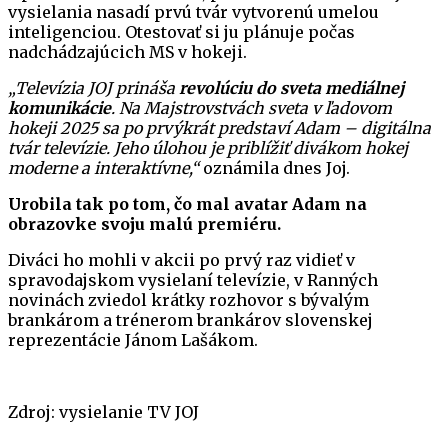
vysielania nasadí prvú tvár vytvorenú umelou
inteligenciou. Otestovať si ju plánuje počas
nadchádzajúcich MS v hokeji.
„Televízia JOJ prináša
revolúciu do sveta mediálnej
komunikácie
. Na Majstrovstvách sveta v ľadovom
hokeji 2025 sa po prvýkrát predstaví Adam – digitálna
tvár televízie. Jeho úlohou je priblížiť divákom hokej
moderne a interaktívne,“
oznámila dnes Joj.
Urobila tak po tom, čo mal avatar Adam na
obrazovke svoju malú premiéru.
Diváci ho mohli v akcii po prvý raz vidieť v
spravodajskom vysielaní televízie, v Ranných
novinách zviedol krátky rozhovor s bývalým
brankárom a trénerom brankárov slovenskej
reprezentácie Jánom Lašákom.
Zdroj: vysielanie TV JOJ