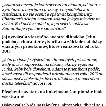
„Adam sa nevenuje kontroverzným témam, od toho, s
kým hovorí, neprijíma príkazy a nepodlieha ani
fantáziám, no vie oceniť a opätovať komplimenty.
Charakteristickým znakom Adama je logo televízie na
tričku. Keď počúva otázku, logo svieti a otáča sa.
Komunikuje výlučne v slovenčine.“
Joj vytvárala vlastného avatara dlhodobo. Jeho
podobu a charakter vytvorila na základe databázy
vlastných prieskumov, ktoré realizovala od roku
2013.
„Jeho podoba je výsledkom dlhodobých prieskumov,
kedy diváci odpovedali na otázku, ako by vyzerala
JOJka, keby bola človekom. Adam je prienikom podôb,
ktoré zostavili respondenti prieskumov od roku 2013 po
súčasnosť a stelesňuje dôveru, blízkosť aj moderného
ducha televízie,“
hovorí Joj.
Pôsobenie avatara na hokejovom šampionáte bude
všestranné.
Objavovať sa bude na televíznej obrazovke, diváci sa s