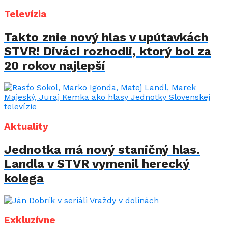
Televízia
Takto znie nový hlas v upútavkách
STVR! Diváci rozhodli, ktorý bol za
20 rokov najlepší
Aktuality
Jednotka má nový staničný hlas.
Landla v STVR vymenil herecký
kolega
Exkluzívne