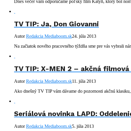
Dnes večer vám odporúčame poľský film Katyň, ktorý bol nomi
TV TIP: Ja, Don Giovanni
Autor
Redakcia Mediaboom.sk
24. júla 2013
Na začiatok nového pracovného týždňa sme pre vás vybrali nár
TV TIP: X-MEN 2 – akčná filmová 
Autor
Redakcia Mediaboom.sk
11. júla 2013
Ako dnešný TV TIP vám dávame do pozornosti akčnú klasiku, 
Seriálová novinka LAPD: Oddeleni
Autor
Redakcia Mediaboom.sk
5. júla 2013