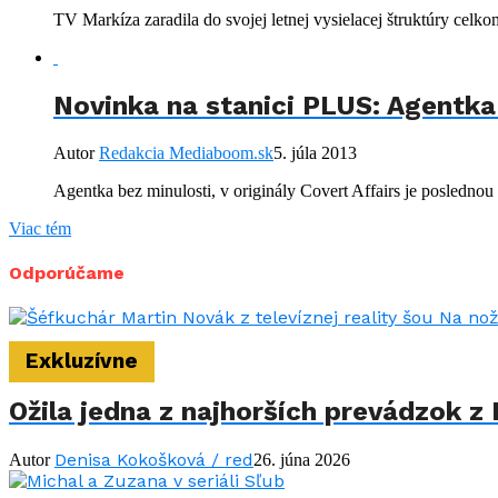
TV Markíza zaradila do svojej letnej vysielacej štruktúry celko
Novinka na stanici PLUS: Agentka
Autor
Redakcia Mediaboom.sk
5. júla 2013
Agentka bez minulosti, v originály Covert Affairs je posledno
Viac tém
Odporúčame
Exkluzívne
Ožila jedna z najhorších prevádzok z 
Denisa Kokošková / red
Autor
26. júna 2026