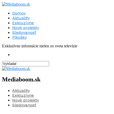
Domov
Aktuality
Exkluzívne
Nové projekty
Sledovanosť
Pikošky
Exkluzívne informácie nielen zo sveta televízie
Mediaboom.sk
Aktuality
Exkluzívne
Nové projekty
Sledovanosť