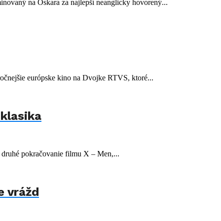
novaný na Oskara za najlepší neanglicky hovorený...
očnejšie európske kino na Dvojke RTVS, ktoré...
klasika
druhé pokračovanie filmu X – Men,...
e vrážd