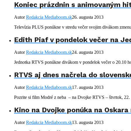
Koniec prázdnin s animovaným hi
Autor
Redakcia Mediaboom.sk
26. augusta 2013
Televízia PLUS ponúkne v stredu večer svojim divákom zmenu,
Edith Piaf v pondelok večer na J
Autor
Redakcia Mediaboom.sk
24. augusta 2013
Jednotka RTVS ponúkne divákom v pondelok večer o 20.10 hod
RTVS aj dnes načrela do slovensk
Autor
Redakcia Mediaboom.sk
17. augusta 2013
Pozrite si film Modré z neba – na Dvojke RTVS – štvrtok, 22. 
Kino na Dvojke ponúka na Oskara
Autor
Redakcia Mediaboom.sk
13. augusta 2013