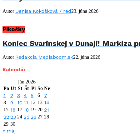
Denisa Kokošková / red
Autor
23. júna 2026
Pikošky
Koniec Svarinskej v Dunaji! Markíza p
Redakcia Mediaboom.sk
Autor
22. júna 2026
Kalendár
jún 2026
Po
Ut
St
Št
Pi
So
Ne
1
2
3
4
5
6
7
8
9
10
11
12
13
14
15
16
17
18
19
20
21
22
23
24
25
26
27
28
29
30
« máj