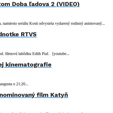
tom Doba ľadova 2 (VIDEO)
 namiesto seriálu Kosti odvysiela vydarený rodinný animovaný...
ednotke RTVS
. filmovú lahôdku Edith Piaf. [youtube...
ej kinematografie
augusta o 21:20...
 nominovaný film Katyň