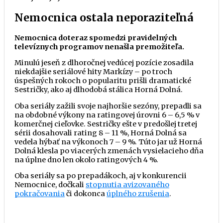
Nemocnica ostala neporaziteľná
Nemocnica doteraz spomedzi pravidelných
televíznych programov nenašla premožiteľa.
Minulú jeseň z dlhoročnej vedúcej pozície zosadila
niekdajšie seriálové hity Markízy – po troch
úspešných rokoch o popularitu prišli dramatické
Sestričky, ako aj dlhodobá stálica Horná Dolná.
Oba seriály zažili svoje najhoršie sezóny, prepadli sa
na obdobné výkony na ratingovej úrovni 6 – 6,5 % v
komerčnej cieľovke. Sestričky ešte v predošlej tretej
sérii dosahovali rating 8 – 11 %, Horná Dolná sa
vedela hýbať na výkonoch 7 – 9 %. Túto jar už Horná
Dolná klesla po viacerých zmenách vysielacieho dňa
na úplne dno len okolo ratingových 4 %.
Oba seriály sa po prepadákoch, aj v konkurencii
Nemocnice, dočkali
stopnutia avizovaného
pokračovania
či dokonca
úplného zrušenia
.