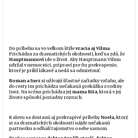
Do príbehu sa vo veľkom
štýle
vracia aj Vilma
.
Prichádza za dramatických okolností, keď sa zdá,
že
Hauptmannovi
ide o
život
. Aby Hauptmann Vilmu
udržal v nemocnici, pripraví pre
ňu
prekvapenie,
ktoré je príliš lákavé a nedá sa odmietnuť.
Roman a Inez
si užívajú
šťastné
začiatky vzťahu, ale
do cesty im prichádza nečakaná prekážka z rodiny
Inez. Na scénu prichádza jej
mama Rita
, ktorá v jej
živote spôsobí poriadny rozruch.
K slovu sa dostanú aj prekvapivé príbehy
Noela
, ktorý
si za dramatických okolností nájde nečakanú
partnerku a odhalí tajomstvo o sebe samom.