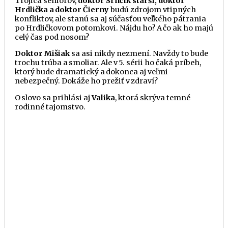
Trojica seniorov,
doktor Srnčík starší, doktor
Hrdlička a doktor
Čierny
budú zdrojom vtipných
konfliktov, ale stanú sa aj súčasťou veľkého pátrania
po Hrdličkovom potomkovi. Nájdu ho? A
čo
ak ho majú
celý
čas
pod nosom?
Doktor Mišiak
sa asi nikdy nezmení. Navždy to bude
trochu trúba a smoliar. Ale v 5. sérii ho
čaká
príbeh,
ktorý bude dramatický a dokonca aj veľmi
nebezpečný. Dokáže ho prežiť v zdraví?
O slovo sa prihlási aj
Valika
, ktorá skrýva temné
rodinné tajomstvo.