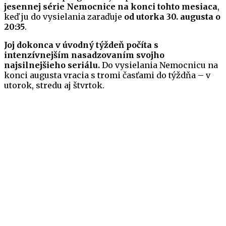
jesennej série Nemocnice na konci tohto mesiaca
,
keď ju do vysielania zaraďuje
od utorka 30. augusta o
20:35
.
Joj dokonca v úvodný týždeň počíta s
intenzívnejším nasadzovaním svojho
najsilnejšieho seriálu.
Do vysielania Nemocnicu na
konci augusta vracia s tromi časťami do týždňa – v
utorok, stredu aj štvrtok.