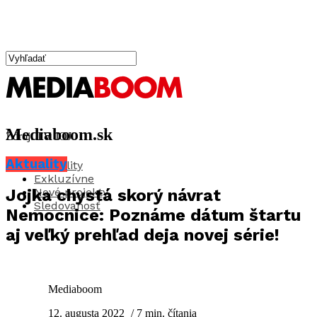
Mediaboom.sk
Zdroj: TV JOJ
Aktuality
Aktuality
Exkluzívne
Nové projekty
Jojka chystá skorý návrat
Sledovanosť
Nemocnice: Poznáme dátum štartu
aj veľký prehľad deja novej série!
Mediaboom
12. augusta 2022
/ 7 min. čítania