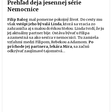
Prehľad deja jesennej série
Nemocnice
Filip Balog
mal pomerne pokojný
život
. Do cesty mu
však
vstúpi jeho bývalá Linda
, ktorá sa vracia zo
zahraničia aj s malou dcérkou Stelou. Linda tvrdí,
že
ju
jej aktuálny partner bije. Ostáva bývať u Filipa
a zamestná sa ako sestra v nemocnici. Tu zamieša
vzťahmi medzi Filipom, Rebekou a Adamom.
Po
príchode jej partnera, lekára Mira
, sa začnú
odkrývať zaujímavé tajomstvá…