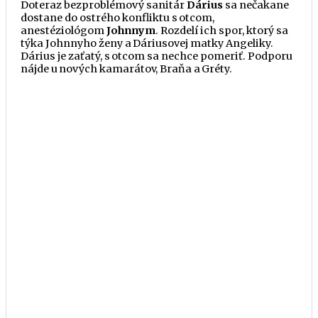
Doteraz bezproblémový sanitár
Dárius
sa nečakane
dostane do ostrého konfliktu s otcom,
anestéziológom
Johnnym
. Rozdelí ich spor, ktorý sa
týka Johnnyho
ženy
a Dáriusovej matky Angeliky.
Dárius je zaťatý, s otcom sa nechce pomeriť. Podporu
nájde u nových kamarátov, Braňa a Gréty.