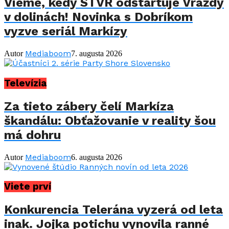
Vieme, kedy STVR odštartuje Vraždy
v dolinách! Novinka s Dobríkom
vyzve seriál Markízy
Mediaboom
Autor
7. augusta 2026
Televízia
Za tieto zábery čelí Markíza
škandálu: Obťažovanie v reality šou
má dohru
Mediaboom
Autor
6. augusta 2026
Viete prví
Konkurencia Telerána vyzerá od leta
inak. Jojka potichu vynovila ranné