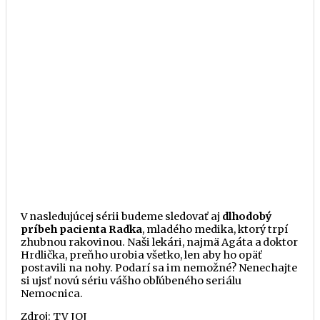
V nasledujúcej sérii budeme sledovať aj
dlhodobý
príbeh pacienta Radka
, mladého medika, ktorý trpí
zhubnou rakovinou. Naši lekári, najmä Agáta a doktor
Hrdlička, preňho urobia všetko, len aby ho opäť
postavili na nohy. Podarí sa im nemožné? Nenechajte
si ujsť novú sériu vášho obľúbeného seriálu
Nemocnica.
Zdroj: TV JOJ