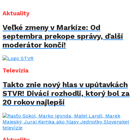
Aktuality
Veľké zmeny v Markíze: Od
septembra prekope správy, ďalší
moderátor končí!
Televízia
Takto znie nový hlas v upútavkách
STVR! Diváci rozhodli, ktorý bol za
20 rokov najlepší
Aktuality