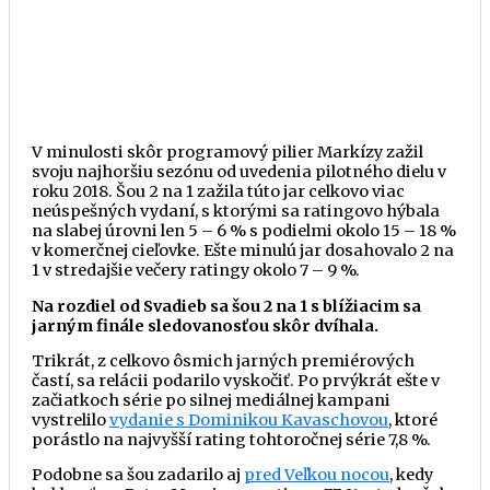
V minulosti skôr programový pilier Markízy zažil
svoju najhoršiu sezónu od uvedenia pilotného dielu v
roku 2018. Šou 2 na 1 zažila túto jar celkovo viac
neúspešných vydaní, s ktorými sa ratingovo hýbala
na slabej úrovni len 5 – 6 % s podielmi okolo 15 – 18 %
v komerčnej cieľovke. Ešte minulú jar dosahovalo 2 na
1 v stredajšie večery ratingy okolo 7 – 9 %.
Na rozdiel od Svadieb sa šou 2 na 1 s blížiacim sa
jarným finále sledovanosťou skôr dvíhala.
Trikrát, z celkovo ôsmich jarných premiérových
častí, sa relácii podarilo vyskočiť. Po prvýkrát ešte v
začiatkoch série po silnej mediálnej kampani
vystrelilo
vydanie s Dominikou Kavaschovou
, ktoré
porástlo na najvyšší rating tohtoročnej série 7,8 %.
Podobne sa šou zadarilo aj
pred Veľkou nocou
, kedy