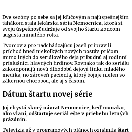
Dve sezóny po sebe sa jej kľúčovým a najúspešnejším
ťahákom stala lekárska séria
Nemocnica
, ktorá si
svoju úspešnosť udržuje od svojho štartu koncom
augusta minulého roka.
Tvorcovia pre nadchádzajúcu jeseň pripravili
príchod hneď niekoľkých nových postáv, pričom
mimo iných do seriálového deja pribudnú aj rodinní
príslušníci hlavných hrdinov. Rovnako tak do seriálu
zakomponujú novú dlhodobú dejovú linku mladého
medika, no zároveň pacienta, ktorý bojuje nielen so
zákernou chorobou, ale aj s časom.
Dátum štartu novej série
Joj chystá skorý návrat Nemocnice, keď rovnako,
ako vlani, odštartuje seriál ešte v priebehu letných
prázdnin.
Televízia už v programových plánoch oznámila
štart