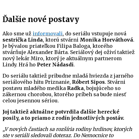
Ďalšie nové postavy
Ako sme už
informovali
, do seriálu vstupuje nová
sestrička Linda
, ktorú stvárni
Monika Horváthová
.
Je bývalou priateľkou Filipa Baloga, ktorého
stvárňuje Alexander Bárta. Seriálový dej oživí taktiež
nový lekár Miro, ktorý je aktuálnym partnerom
Lindy. Hrá ho
Peter Nádasdi
.
Do seriálu taktiež pribudne mladá hviezda z jarného
seriálového hitu Priznanie,
Róbert Sipos
. Stvárni
postavu mladého medika
Radka
, bojujúceho so
zákernou chorobou, ktorého príbeh sa bude niesť
celou jesennou sériou.
Joj taktiež aktuálne potvrdila ďalšie herecké
posily, a to priamo z rodín jednotlivých postáv.
„V nových častiach sa rozšíria rodiny hrdinov, ktorých
ste v seriáli sledovali doteraz. Do Nemocnice to