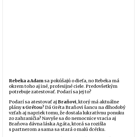
Rebeka a Adam
sa pokúšajú o dieťa, no Rebeka má
okrem toho aj iné, profesijné ciele. Predovšetkým
potrebuje zatestovať. Podarí sa jej to?
Podarí sa atestovať aj
Braňovi
, ktorý má aktuálne
plány
s Grétou
? Dá Gréta Braňovi
šancu
na dlhodobý
vzťah aj napriek tomu,
že
dostala lukratívnu ponuku
zo zahraničia? Navyše sa do nemocnice vracia aj
Braňova dávna láska Agáta, ktorá sa rozišla
s partnerom a sama sa stará o malú dcérku.