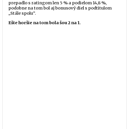
prepadlo s ratingom len 5 % a podielom 14,8 %,
podobne na tom bol aj bonusový diel s podtitulom
„Stále spolu“.
Ešte horšie na tom bola šou 2 na 1.