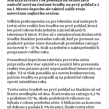
Markíza sa tento rok pokúsila na Nemocnicu
zaútočiť novými časťami Svadby na prvý pohľad a 2
na 1. Miesto úspechu ale taktiež zažili svoju
suverénne najhoršiu sezónu.
Veľkým prekvapením sa pre televíziu stal neúspech
tretej série reality šou Svadba na prvý pohľad, ktorá
len pred rokom bola jedným z jej nečakaných
televíznych hitov. Práve až v minuloročnej druhej sérii
Svadby Markíze poriadne zabrali, keď po presune na
piatkový prime-time dosahovali pravidelne ratingy
na úrovni 9 – 11 %. Stali sa jedným z najúspešnejších
programov celého roka.
Posmelená úspechom televízia pre tretiu sériu
pripravila ešte viac epizód a v pozícii hitu presunula
reality šou priamo proti neporaziteľnej Nemocnici na
Jojke. Tá si však poradila aj s novou konkurenciou,
pričom Svadby sa prepadli aj na polovičné výkony
oproti minulému roku.
Tretia séria Svadieb na prvý pohľad sa Markíze už od
štartu neodlepila od dna. Štartovala na ratingu 6,2 %
s podielom 17,7 %, okolo podobných výkonov sa
hýbala v celom priebehu série. S blížiacim sa koncom
už dokonca padala k 5% hranici, finále tretej série