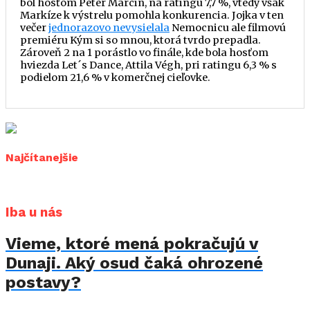
bol hosťom Peter Marcin, na ratingu 7,7 %, vtedy však
Markíze k výstrelu pomohla konkurencia. Jojka v ten
večer
jednorazovo nevysielala
Nemocnicu ale filmovú
premiéru Kým si so mnou, ktorá tvrdo prepadla.
Zároveň 2 na 1 porástlo vo finále, kde bola hosťom
hviezda Let´s Dance, Attila Végh, pri ratingu 6,3 % s
podielom 21,6 % v komerčnej cieľovke.
Najčítanejšie
Iba u nás
Vieme, ktoré mená pokračujú v
Dunaji. Aký osud čaká ohrozené
postavy?