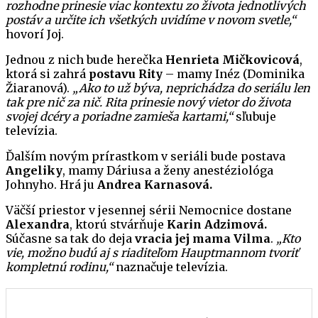
rozhodne prinesie viac kontextu zo života jednotlivých
postáv a určite ich všetkých uvidíme v novom svetle,“
hovorí Joj.
Jednou z nich bude herečka
Henrieta Mičkovicová
,
ktorá si zahrá
postavu Rity
– mamy Inéz (Dominika
Žiaranová).
„Ako to už býva, neprichádza do seriálu len
tak pre nič za nič. Rita prinesie nový vietor do života
svojej dcéry a poriadne zamieša kartami,“
sľubuje
televízia.
Ďalším novým prírastkom v seriáli bude postava
Angeliky
, mamy Dáriusa a ženy anestéziológa
Johnyho. Hrá ju
Andrea Karnasová.
Väčší priestor v jesennej sérii Nemocnice dostane
Alexandra
, ktorú stvárňuje
Karin Adzimová.
Súčasne sa tak do deja
vracia jej mama Vilma
.
„Kto
vie, možno budú aj s riaditeľom Hauptmannom tvoriť
kompletnú rodinu,“
naznačuje televízia.