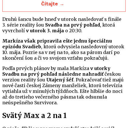
Čítajte →
Druhú šancu bude hneď v utorok nasledovať s finále
3. série reality šou
Svadba na prvý pohľad
, ktorá
vyvrcholí
v utorok 3. mája
o 20:30.
Markíza však pripravila ešte jednu špeciálnu
epizódu Svadieb
, ktorú odvysiela nasledovný utorok
10. mája. Pozrie sa v nej na to, ako sa párom darí po
skončení šou a či vo svojom vzťahu pokračujú.
Podľa prvých plánov by mala Markíza
v utorky
Svadbu na prvý pohľad následne nahradiť
českou
verziou reality šou
Utajený šéf
. Pokračovať tiež majú
nové časti českej Zámeny manželiek, ktorú televízia
vytiahla už v minulých týždňoch. Ešte hlbšie do noci
až do tretieho večerného pásma tak odsunula
neúspešného Survivora.
Svätý Max a 2 na 1