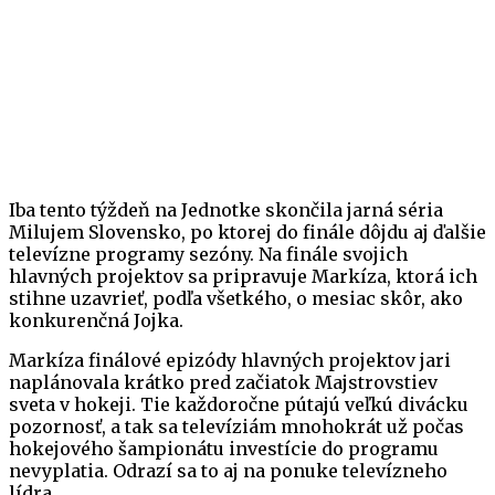
Iba tento týždeň na Jednotke skončila jarná séria
Milujem Slovensko, po ktorej do finále dôjdu aj ďalšie
televízne programy sezóny. Na finále svojich
hlavných projektov sa pripravuje Markíza, ktorá ich
stihne uzavrieť, podľa všetkého, o mesiac skôr, ako
konkurenčná Jojka.
Markíza finálové epizódy hlavných projektov jari
naplánovala krátko pred začiatok Majstrovstiev
sveta v hokeji. Tie každoročne pútajú veľkú divácku
pozornosť, a tak sa televíziám mnohokrát už počas
hokejového šampionátu investície do programu
nevyplatia. Odrazí sa to aj na ponuke televízneho
lídra.