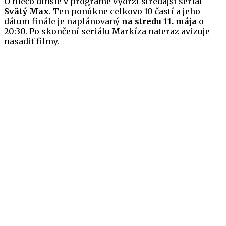
O niečo dlhšie v programe vydrží stredajší seriál
Svätý Max
. Ten ponúkne celkovo 10 častí a jeho
dátum finále je naplánovaný
na stredu 11. mája
o
20:30. Po skončení seriálu Markíza nateraz avizuje
nasadiť filmy.