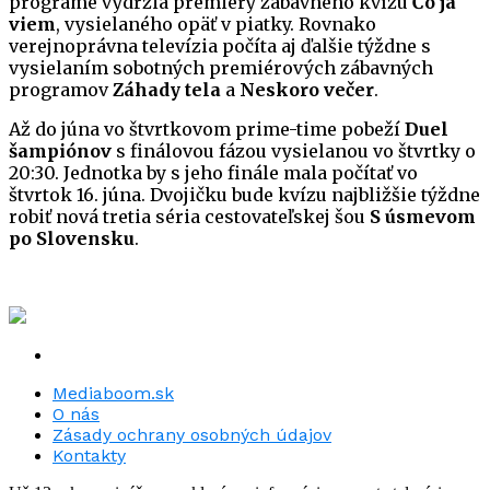
programe vydržia premiéry zábavného kvízu
Čo ja
viem
, vysielaného opäť v piatky. Rovnako
verejnoprávna televízia počíta aj ďalšie týždne s
vysielaním sobotných premiérových zábavných
programov
Záhady tela
a
Neskoro večer
.
Až do júna vo štvrtkovom prime-time pobeží
Duel
šampiónov
s finálovou fázou vysielanou vo štvrtky o
20:30. Jednotka by s jeho finále mala počítať vo
štvrtok 16. júna. Dvojičku bude kvízu najbližšie týždne
robiť nová tretia séria cestovateľskej šou
S úsmevom
po Slovensku
.
Mediaboom.sk
O nás
Zásady ochrany osobných údajov
Kontakty