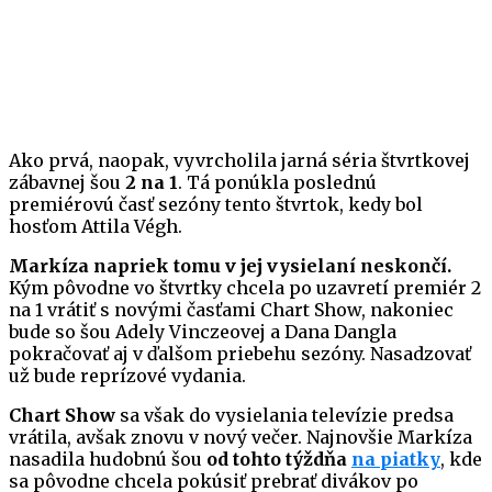
Ako prvá, naopak, vyvrcholila jarná séria štvrtkovej
zábavnej šou
2 na 1
. Tá ponúkla poslednú
premiérovú časť sezóny tento štvrtok, kedy bol
hosťom Attila Végh.
Markíza napriek tomu v jej vysielaní neskončí.
Kým pôvodne vo štvrtky chcela po uzavretí premiér 2
na 1 vrátiť s novými časťami Chart Show, nakoniec
bude so šou Adely Vinczeovej a Dana Dangla
pokračovať aj v ďalšom priebehu sezóny. Nasadzovať
už bude reprízové vydania.
Chart Show
sa však do vysielania televízie predsa
vrátila, avšak znovu v nový večer. Najnovšie Markíza
nasadila hudobnú šou
od tohto týždňa
na piatky
, kde
sa pôvodne chcela pokúsiť prebrať divákov po