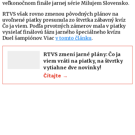
veľkonočnom finále jarnej série Milujem Slovensko.
RTVS však rovno zmenou pôvodných plánov na
uvoľnené piatky presunula zo štvrtka zábavný kvíz
Čo ja viem. Podľa prvotných zámerov mala v piatky
vysielať finálovú fázu jarného špeciálneho kvízu
Duel šampiónov. Viac
v tomto článku
.
RTVS zmení jarné plány: Čo ja
viem vráti na piatky, na štvrtky
vytiahne dve novinky!
Čítajte →