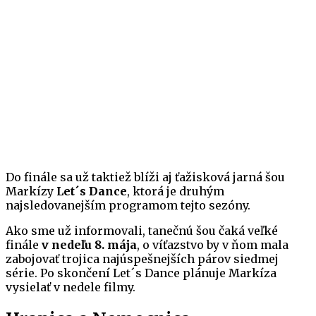
Do finále sa už taktiež blíži aj ťažisková jarná šou
Markízy
Let´s Dance
, ktorá je druhým
najsledovanejším programom tejto sezóny.
Ako sme už informovali, tanečnú šou čaká veľké
finále
v nedeľu 8. mája
, o víťazstvo by v ňom mala
zabojovať trojica najúspešnejších párov siedmej
série. Po skončení Let´s Dance plánuje Markíza
vysielať v nedele filmy.