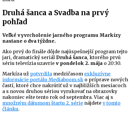
Druhá šanca a Svadba na prvý
pohľad
Veľké vyvrcholenie jarného programu Markízy
nastane o dva týždne.
Ako prvý do finále dôjde najúspešnejší program tejto
jari, dramatický seriál
Druhá šanca
, ktorého prvú
sériu televízia uzavrie
v pondelok 2. mája
o 20:30.
Markíza už
potvrdila
medzičasom
exkluzívne
informácie portálu Mediaboom.sk
o príprave nových
častí, ktoré chce nakrútiť už v najbližších mesiacoch
a s novou druhou sériou vyrukovať na obrazovky
nakoniec ešte tento rok od septembra. Viac aj s
množným dátumom štartu 2. série
nájdete
v tomto
článku
.