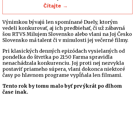
Čítajte →
Výnimkou bývajú len spomínané Duely, ktorým
vedeli konkurovať, aj ich predbiehať, či už zábavná
šou RTVS Milujem Slovensko alebo vlani na Joj Česko
Slovensko má talent či v minulosti jej večerné filmy.
Pri klasických denných epizódach vysielaných od
pondelka do štvrtka po 21:50 Farma spravidla
nenachádzala konkurenciu. Joj proti nej nezvykla
postaviť priameho súpera, vlani dokonca niektoré
časy po hlavnom programe vypĺňala len filmami.
Tento rok by tomu malo byť prvýkrát po dlhom
čase inak.