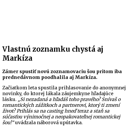
Vlastnú zoznamku chystá aj
Markíza
Zámer spustiť novú zoznamovaciu šou pritom iba
prednedávnom poodhalila aj Markíza.
Začiatkom leta spustila prihlasovanie do anonymnej
novinky, do ktorej lákala záujemkyne hľadajúce
lásku.
„Si nezadaná a hľadáš toho pravého? Snívaš o
romantických zážitkoch a partnerovi, ktorý ti zmení
život? Prihlás sa na casting hneď teraz a staň sa
súčasťou výnimočnej a neopakovateľnej romantickej
šou!“
uvádzala náborová upútavka.