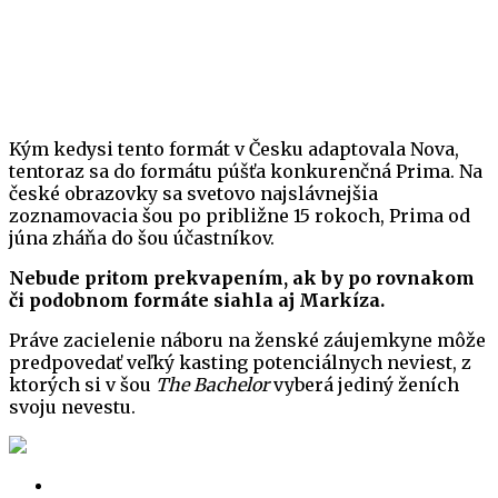
Kým kedysi tento formát v Česku adaptovala Nova,
tentoraz sa do formátu púšťa konkurenčná Prima. Na
české obrazovky sa svetovo najslávnejšia
zoznamovacia šou po približne 15 rokoch, Prima od
júna zháňa do šou účastníkov.
Nebude pritom prekvapením, ak by po rovnakom
či podobnom formáte siahla aj Markíza.
Práve zacielenie náboru na ženské záujemkyne môže
predpovedať veľký kasting potenciálnych neviest, z
ktorých si v šou
The Bachelor
vyberá jediný ženích
svoju nevestu.