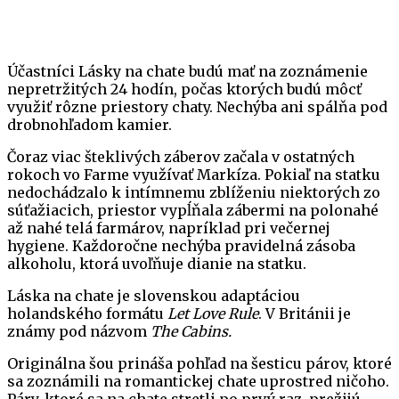
Účastníci Lásky na chate budú mať na zoznámenie
nepretržitých 24 hodín, počas ktorých budú môcť
využiť rôzne priestory chaty. Nechýba ani spálňa pod
drobnohľadom kamier.
Čoraz viac šteklivých záberov začala v ostatných
rokoch vo Farme využívať Markíza. Pokiaľ na statku
nedochádzalo k intímnemu zblíženiu niektorých zo
súťažiacich, priestor vypĺňala zábermi na polonahé
až nahé telá farmárov, napríklad pri večernej
hygiene. Každoročne nechýba pravidelná zásoba
alkoholu, ktorá uvoľňuje dianie na statku.
Láska na chate je slovenskou adaptáciou
holandského formátu
Let Love Rule
. V Británii je
známy pod názvom
The Cabins.
Originálna šou prináša pohľad na šesticu párov, ktoré
sa zoznámili na romantickej chate uprostred ničoho.
Páry, ktoré sa na chate stretli po prvý raz, prežijú