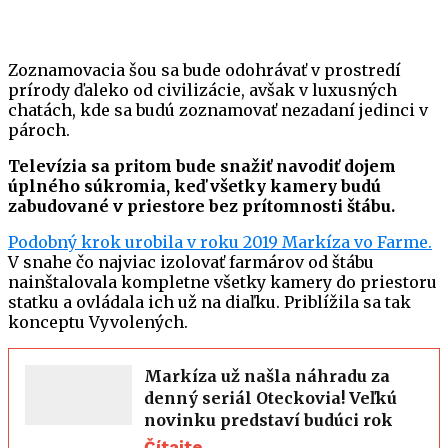
Zoznamovacia šou sa bude odohrávať v prostredí
prírody ďaleko od civilizácie, avšak v luxusných
chatách, kde sa budú zoznamovať nezadaní jedinci v
pároch.
Televízia sa pritom bude snažiť navodiť dojem
úplného súkromia, keď všetky kamery budú
zabudované v priestore bez prítomnosti štábu.
Podobný krok urobila v roku 2019 Markíza vo Farme.
V snahe čo najviac izolovať farmárov od štábu
nainštalovala kompletne všetky kamery do priestoru
statku a ovládala ich už na diaľku. Priblížila sa tak
konceptu Vyvolených.
Markíza už našla náhradu za
denný seriál Oteckovia! Veľkú
novinku predstaví budúci rok
Čítajte →