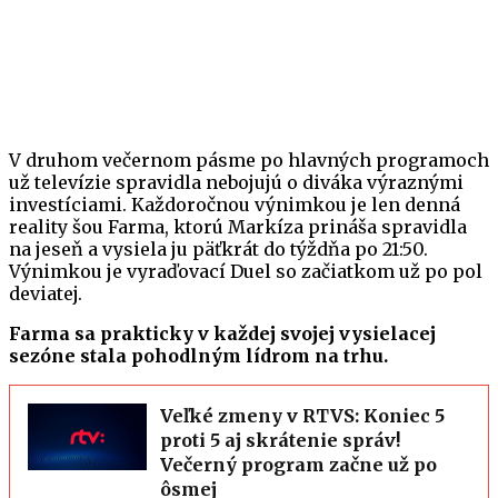
V druhom večernom pásme po hlavných programoch
už televízie spravidla nebojujú o diváka výraznými
investíciami. Každoročnou výnimkou je len denná
reality šou Farma, ktorú Markíza prináša spravidla
na jeseň a vysiela ju päťkrát do týždňa po 21:50.
Výnimkou je vyraďovací Duel so začiatkom už po pol
deviatej.
Farma sa prakticky v každej svojej vysielacej
sezóne stala pohodlným lídrom na trhu.
Veľké zmeny v RTVS: Koniec 5
proti 5 aj skrátenie správ!
Večerný program začne už po
ôsmej