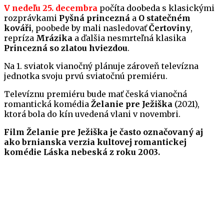
V nedeľu 25. decembra
počíta doobeda s klasickými
rozprávkami
Pyšná princezná
a
O statečném
kováři
, poobede by mali nasledovať
Čertoviny
,
repríza
Mrázika
a ďalšia nesmrteľná klasika
Princezná so zlatou hviezdou
.
Na 1. sviatok vianočný plánuje zároveň televízna
jednotka svoju prvú sviatočnú premiéru.
Televíznu premiéru bude mať česká vianočná
romantická komédia
Želanie pre Ježiška
(2021),
ktorá bola do kín uvedená vlani v novembri.
Film Želanie pre Ježiška je často označovaný aj
ako brnianska verzia kultovej romantickej
komédie Láska nebeská z roku 2003.