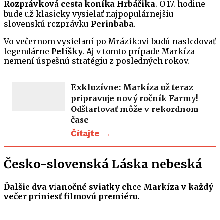
Rozprávková cesta koníka Hrbáčika
. O 17. hodine
bude už klasicky vysielať najpopulárnejšiu
slovenskú rozprávku
Perinbaba
.
Vo večernom vysielaní po Mrázikovi budú nasledovať
legendárne
Pelíšky
. Aj v tomto prípade Markíza
nemení úspešnú stratégiu z posledných rokov.
Exkluzívne: Markíza už teraz
pripravuje nový ročník Farmy!
Odštartovať môže v rekordnom
čase
Čítajte →
Česko-slovenská Láska nebeská
Ďalšie dva vianočné sviatky chce Markíza v každý
večer priniesť filmovú premiéru.