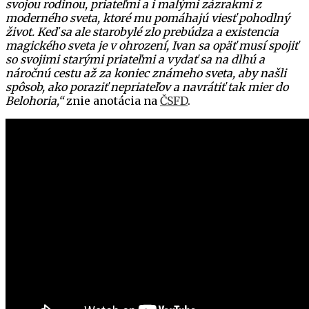
svojou rodinou, priateľmi a i malými zázrakmi z
moderného sveta, ktoré mu pomáhajú viesť pohodlný
život. Keď sa ale starobylé zlo prebúdza a existencia
magického sveta je v ohrození, Ivan sa opäť musí spojiť
so svojimi starými priateľmi a vydať sa na dlhú a
náročnú cestu až za koniec známeho sveta, aby našli
spôsob, ako poraziť nepriateľov a navrátiť tak mier do
Belohoria,“
znie anotácia na
ČSFD
.