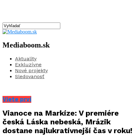
Mediaboom.sk
Aktuality
Exkluzívne
Nové projekty
Sledovanosť
Viete prví
Vianoce na Markíze: V premiére
česká Láska nebeská, Mrázik
dostane najlukratívnejší čas v roku!