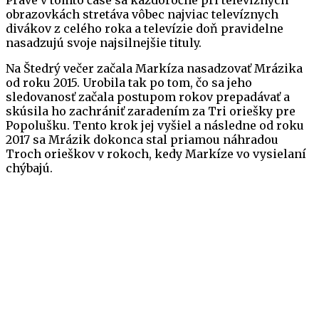
Práve v tomto čase sa každoročne pri televíznych
obrazovkách stretáva vôbec najviac televíznych
divákov z celého roka a televízie doň pravidelne
nasadzujú svoje najsilnejšie tituly.
Na Štedrý večer začala Markíza nasadzovať Mrázika
od roku 2015. Urobila tak po tom, čo sa jeho
sledovanosť začala postupom rokov prepadávať a
skúsila ho zachrániť zaradením za Tri oriešky pre
Popolušku. Tento krok jej vyšiel a následne od roku
2017 sa Mrázik dokonca stal priamou náhradou
Troch orieškov v rokoch, kedy Markíze vo vysielaní
chýbajú.