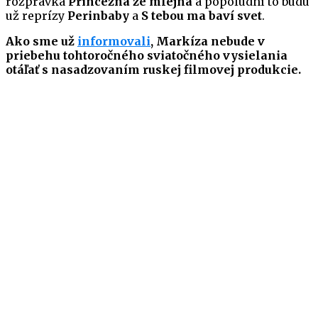
rozprávka
Princezna ze mlejna
a popoludní to budú
už reprízy
Perinbaby
a
S tebou ma baví svet
.
Ako sme už
informovali
, Markíza nebude v
priebehu tohtoročného sviatočného vysielania
otáľať s nasadzovaním ruskej filmovej produkcie.