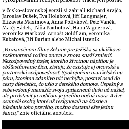
V česko-slovenskej verzii si zahrali Richard Krajčo,
Jaroslav Dušek, Eva Holubová, Jiří Langmajer,
Elizaveta Maximova, Anna Polívková, Petr Vaněk,
Matěj Hádek, Táňa Pauhofová, Hana Vagnerová,
Veronika Marková, Arnošt Goldflam, Veronika
Kubařová, Jiří Burian alebo Michal Isteník.
„Vo vianočnom filme Želanie pre Ježiška sa ukážkovo
rozkmotrená rodina znova a znova snaží zmieriť.
Nezodpovedný frajer, ktorého životnou náplňou je
obšťastňovanie žien, zisťuje, že existuje aj otcovská a
partnerská zodpovednosť. Spokojnému manželskému
páru, ktorému zdanlivo nič nechýba, postaví osud do
cesty dievčatko, čo ušlo z detského domova. Úspešný a
sebavedomý manažér svoju spriaznenú dušu už našiel,
ale predstaviť ju rodičom je preňho nočná mora. A dve
osamelé osoby, ktoré už rezignovali na šťastie a
hľadanie toho pravého, možno dostanú ešte jednu
šancu,“
znie oficiálna anotácia.