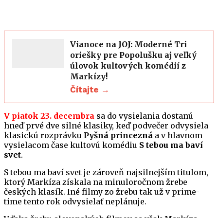
Vianoce na JOJ: Moderné Tri
oriešky pre Popolušku aj veľký
úlovok kultových komédií z
Markízy!
Čítajte →
V piatok 23. decembra
sa do vysielania dostanú
hneď prvé dve silné klasiky, keď podvečer odvysiela
klasickú rozprávku
Pyšná princezná
a v hlavnom
vysielacom čase kultovú komédiu
S tebou ma baví
svet
.
S tebou ma baví svet je zároveň najsilnejším titulom,
ktorý Markíza získala na minuloročnom žrebe
českých klasík. Iné filmy zo žrebu tak už v prime-
time tento rok odvysielať neplánuje.