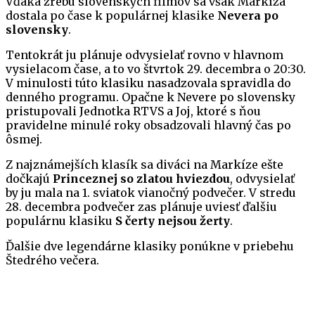
Vďaka žrebu slovenských filmov sa však Markíza
dostala po čase k populárnej klasike
Nevera po
slovensky
.
Tentokrát ju plánuje odvysielať rovno v hlavnom
vysielacom čase, a to vo štvrtok 29. decembra o 20:30.
V minulosti túto klasiku nasadzovala spravidla do
denného programu. Opačne k Nevere po slovensky
pristupovali Jednotka RTVS a Joj, ktoré s ňou
pravidelne minulé roky obsadzovali hlavný čas po
ôsmej.
Z najznámejších klasík sa diváci na Markíze ešte
dočkajú
Princeznej so zlatou hviezdou
, odvysielať
by ju mala na 1. sviatok vianočný podvečer. V stredu
28. decembra podvečer zas plánuje uviesť ďalšiu
populárnu klasiku
S čerty nejsou žerty
.
Ďalšie dve legendárne klasiky ponúkne v priebehu
Štedrého večera.