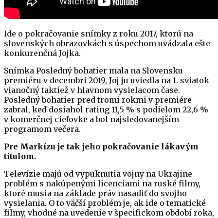
Ide o pokračovanie snímky z roku 2017, ktorú na
slovenských obrazovkách s úspechom uvádzala ešte
konkurenčná Jojka.
Snímka Posledný bohatier mala na Slovensku
premiéru v decembri 2019, Joj ju uviedla na 1. sviatok
vianočný taktiež v hlavnom vysielacom čase.
Posledný bohatier pred tromi rokmi v premiére
zabral, keď dosiahol rating 11,5 % s podielom 22,6 %
v komerčnej cieľovke a bol najsledovanejším
programom večera.
Pre Markízu je tak jeho pokračovanie lákavým
titulom.
Televízie majú od vypuknutia vojny na Ukrajine
problém s nakúpenými licenciami na ruské filmy,
ktoré musia na základe práv nasadiť do svojho
vysielania. O to väčší problém je, ak ide o tematické
filmy, vhodné na uvedenie v špecifickom období roka,