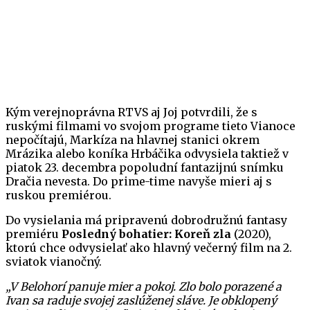
Kým verejnoprávna RTVS aj Joj potvrdili, že s
ruskými filmami vo svojom programe tieto Vianoce
nepočítajú, Markíza na hlavnej stanici okrem
Mrázika alebo koníka Hrbáčika odvysiela taktiež v
piatok 23. decembra popoludní fantazijnú snímku
Dračia nevesta. Do prime-time navyše mieri aj s
ruskou premiérou.
Do vysielania má pripravenú dobrodružnú fantasy
premiéru
Posledný bohatier: Koreň zla
(2020),
ktorú chce odvysielať ako hlavný večerný film na 2.
sviatok vianočný.
„V Belohorí panuje mier a pokoj. Zlo bolo porazené a
Ivan sa raduje svojej zaslúženej sláve. Je obklopený