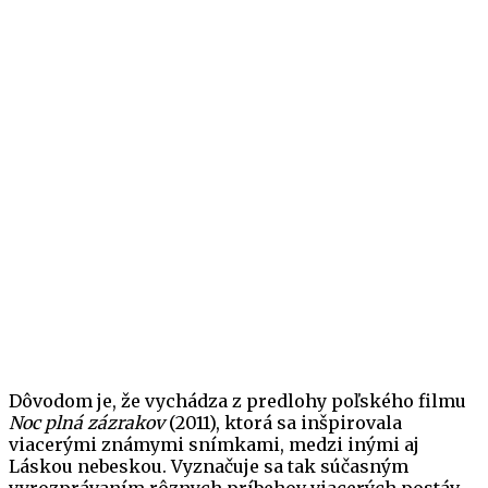
Dôvodom je, že vychádza z predlohy poľského filmu
Noc plná zázrakov
(2011), ktorá sa inšpirovala
viacerými známymi snímkami, medzi inými aj
Láskou nebeskou. Vyznačuje sa tak súčasným
vyrozprávaním rôznych príbehov viacerých postáv.