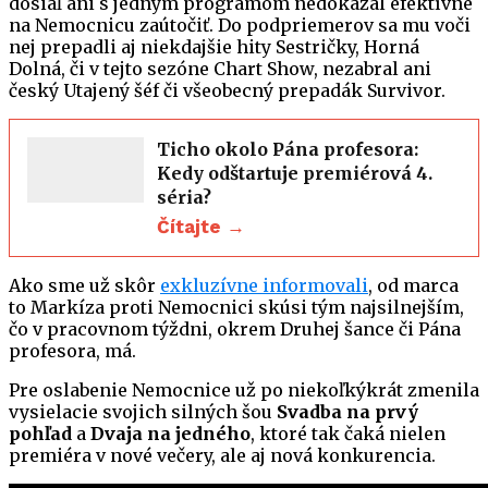
dosiaľ ani s jedným programom nedokázal efektívne
na Nemocnicu zaútočiť. Do podpriemerov sa mu voči
nej prepadli aj niekdajšie hity Sestričky, Horná
Dolná, či v tejto sezóne Chart Show, nezabral ani
český Utajený šéf či všeobecný prepadák Survivor.
Ticho okolo Pána profesora:
Kedy odštartuje premiérová 4.
séria?
Čítajte →
Ako sme už skôr
exkluzívne informovali
, od marca
to Markíza proti Nemocnici skúsi tým najsilnejším,
čo v pracovnom týždni, okrem Druhej šance či Pána
profesora, má.
Pre oslabenie Nemocnice už po niekoľkýkrát zmenila
vysielacie svojich silných šou
Svadba na prvý
pohľad
a
Dvaja na jedného
, ktoré tak čaká nielen
premiéra v nové večery, ale aj nová konkurencia.