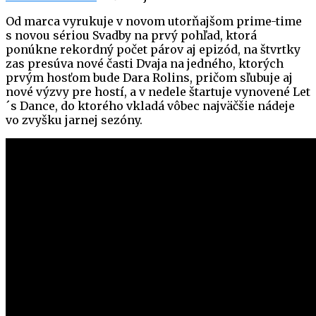
Od marca vyrukuje v novom utorňajšom prime-time
s novou sériou Svadby na prvý pohľad, ktorá
ponúkne rekordný počet párov aj epizód, na štvrtky
zas presúva nové časti Dvaja na jedného, ktorých
prvým hosťom bude Dara Rolins, pričom sľubuje aj
nové výzvy pre hostí, a v nedele štartuje vynovené Let
´s Dance, do ktorého vkladá vôbec najväčšie nádeje
vo zvyšku jarnej sezóny.