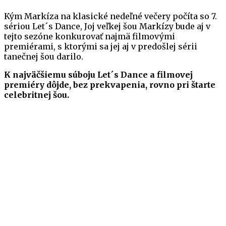
Kým Markíza na klasické nedeľné večery počíta so 7.
sériou Let´s Dance, Joj veľkej šou Markízy bude aj v
tejto sezóne konkurovať najmä filmovými
premiérami, s ktorými sa jej aj v predošlej sérii
tanečnej šou darilo.
K najväčšiemu súboju Let´s Dance a filmovej
premiéry dôjde, bez prekvapenia, rovno pri štarte
celebritnej šou.