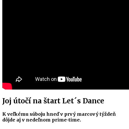
Joj útočí na štart Let´s Dance
K veľkému súboju hneď v prvý marcový týždeň
dôjde aj v nedeľnom prime-time.