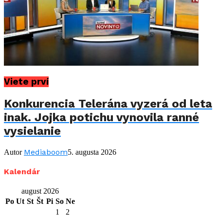
Viete prví
Konkurencia Telerána vyzerá od leta
inak. Jojka potichu vynovila ranné
vysielanie
Mediaboom
Autor
5. augusta 2026
Kalendár
august 2026
Po
Ut
St
Št
Pi
So
Ne
1
2