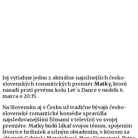
Joj vytiahne jednu z aktuálne najsilnejších česko-
slovenských romantických premiér
Matky,
ktorú
nasadí proti prvému kolu Let´s Dance v nedeľu 6.
marca o 20:35.
Na Slovensku aj v Česku už tradične bývajú česko-
slovenské romantické komédie spravidla
najsledovanejšími filmami v televízii vo svojej
premiére. Matky budú lákať svojou témou, spojením
štvorice hrdiniek a silným obsadením, v ktorom sa
objavujú Gabriela Marcinková, Hana Vagnerová, Petra