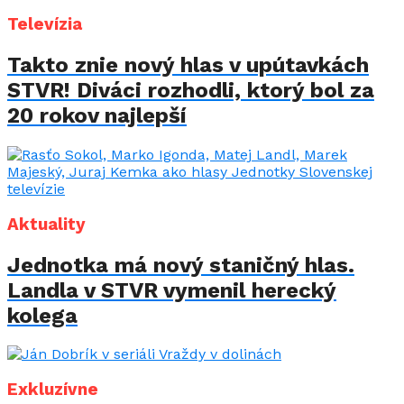
Televízia
Takto znie nový hlas v upútavkách
STVR! Diváci rozhodli, ktorý bol za
20 rokov najlepší
Aktuality
Jednotka má nový staničný hlas.
Landla v STVR vymenil herecký
kolega
Exkluzívne