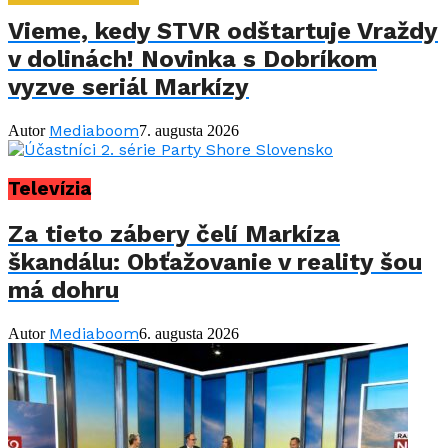
Vieme, kedy STVR odštartuje Vraždy
v dolinách! Novinka s Dobríkom
vyzve seriál Markízy
Mediaboom
Autor
7. augusta 2026
Televízia
Za tieto zábery čelí Markíza
škandálu: Obťažovanie v reality šou
má dohru
Mediaboom
Autor
6. augusta 2026