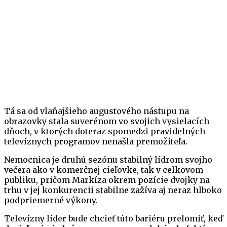
Tá sa od vlaňajšieho augustového nástupu na
obrazovky stala suverénom vo svojich vysielacích
dňoch, v ktorých doteraz spomedzi pravidelných
televíznych programov nenašla premožiteľa.
Nemocnica je druhú sezónu stabilný lídrom svojho
večera ako v komerčnej cieľovke, tak v celkovom
publiku, pričom Markíza okrem pozície dvojky na
trhu v jej konkurencii stabilne zažíva aj neraz hlboko
podpriemerné výkony.
Televízny líder bude chcieť túto bariéru prelomiť, keď