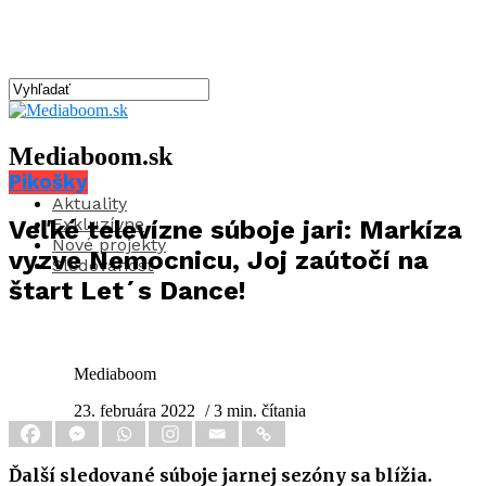
Mediaboom.sk
Pikošky
Aktuality
Exkluzívne
Veľké televízne súboje jari: Markíza
Nové projekty
vyzve Nemocnicu, Joj zaútočí na
Sledovanosť
štart Let´s Dance!
Mediaboom
23. februára 2022
/ 3 min. čítania
Ďalší sledované súboje jarnej sezóny sa blížia.