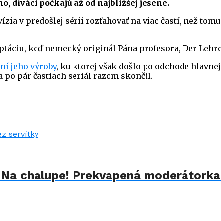
o, diváci počkajú až od najbližšej jesene.
vízia v predošlej sérii rozťahovať na viac častí, než to
táciu, keď nemecký originál Pána profesora, Der Lehre
ní jeho výroby
, ku ktorej však došlo po odchode hlavnej
a po pár častiach seriál razom skončil.
u Na chalupe! Prekvapená moderátorka