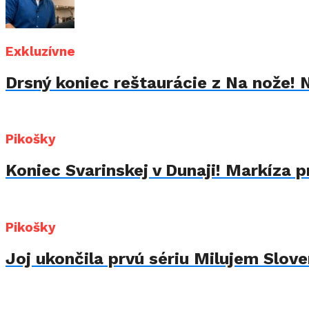
Exkluzívne
Drsný koniec reštaurácie z Na nože! 
Pikošky
Koniec Svarinskej v Dunaji! Markíza p
Pikošky
Joj ukončila prvú sériu Milujem Sloven