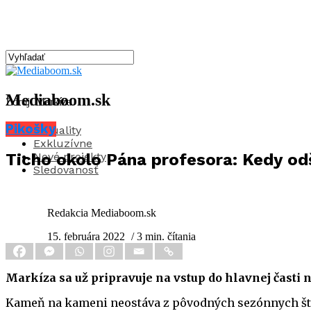
Mediaboom.sk
Zdroj: Markíza
Pikošky
Aktuality
Exkluzívne
Nové projekty
Ticho okolo Pána profesora: Kedy odš
Sledovanosť
Redakcia Mediaboom.sk
15. februára 2022
/ 3 min. čítania
Markíza sa už pripravuje na vstup do hlavnej časti 
Kameň na kameni neostáva z pôvodných sezónnych štru