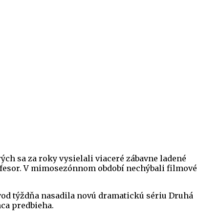
ch sa za roky vysielali viaceré zábavne ladené
ofesor. V mimosezónnom období nechýbali filmové
vod týždňa nasadila novú dramatickú sériu Druhá
nca predbieha.