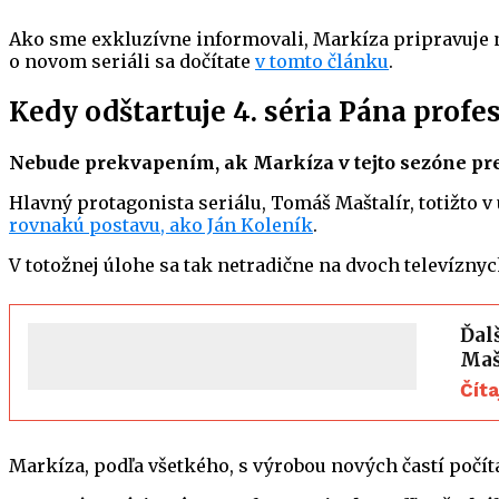
Ako sme exkluzívne informovali, Markíza pripravuje na
o novom seriáli sa dočítate
v tomto článku
.
Kedy odštartuje 4. séria Pána profe
Nebude prekvapením, ak Markíza v tejto sezóne pr
Hlavný protagonista seriálu, Tomáš Maštalír, totižto v
rovnakú postavu, ako Ján Koleník
.
V totožnej úlohe sa tak netradične na dvoch televízny
Ďal
Maš
Čít
Markíza, podľa všetkého, s výrobou nových častí počít