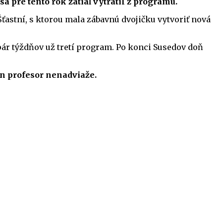
sa pre tento rok zatiaľ vytratil z programu.
ťastní, s ktorou mala zábavnú dvojičku vytvoriť nová
pár týždňov už tretí program. Po konci Susedov doň
án profesor nenadviaže.