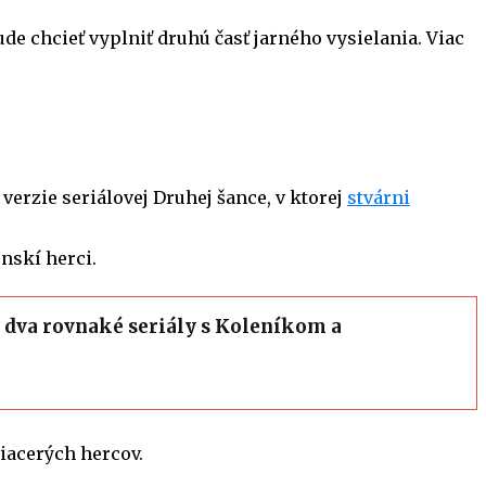
de chcieť vyplniť druhú časť jarného vysielania. Viac
verzie seriálovej Druhej šance, v ktorej
stvárni
nskí herci.
a dva rovnaké seriály s Koleníkom a
viacerých hercov.