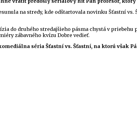
hne vrátiť predošlý seriálový hit Pán profesor, ktorý 
unula na stredy, kde odštartovala novinku Šťastní vs. Š
evízia do druhého stredajšieho pásma chystá v priebehu 
emiéry zábavného kvízu Dobre vedieť.
mediálna séria Šťastní vs. Šťastní, na ktorú však P