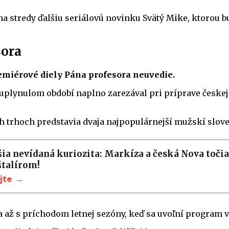
 stredy ďalšiu seriálovú novinku Svätý Mike, ktorou bu
sora
emiérové diely Pána profesora neuvedie.
 uplynulom období naplno zarezával pri príprave českej 
ch trhoch predstavia dvaja najpopulárnejší mužskí slove
šia nevídaná kuriozita: Markíza a česká Nova toči
talírom!
ajte →
a až s príchodom letnej sezóny, keď sa uvoľní program 