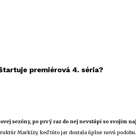
tartuje premiérová 4. séria?
novej sezóny, po prvý raz do nej nevstúpi so svojím n
ktúr Markízy, keď túto jar dostala úplne novú podobu