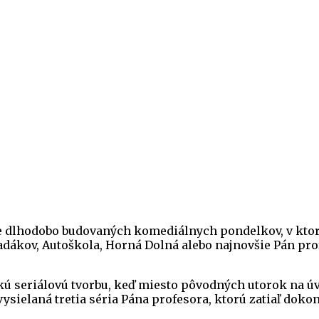
e dlhodobo budovaných komediálnych pondelkov, v ktorý
dákov, Autoškola, Horná Dolná alebo najnovšie Pán pr
kú seriálovú tvorbu, keď miesto pôvodných utorok na ú
vysielaná tretia séria Pána profesora, ktorú zatiaľ doko