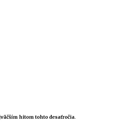
ajväčším hitom tohto desaťročia
.
.