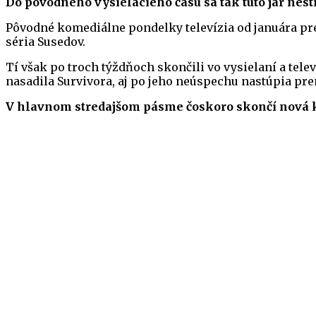
Do pôvodného vysielacieho času sa tak túto jar nesti
Pôvodné komediálne pondelky televízia od januára pres
séria Susedov.
Tí však po troch týždňoch skončili vo vysielaní a tel
nasadila Survivora, aj po jeho neúspechu nastúpia pr
V hlavnom stredajšom pásme čoskoro skončí nová ko