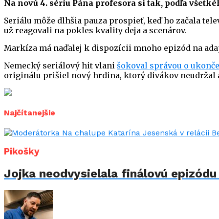
Na novú 4. sériu Pána profesora si tak, podľa všetkéh
Seriálu môže dlhšia pauza prospieť, keď ho začala tele
už reagovali na pokles kvality deja a scenárov.
Markíza má naďalej k dispozícii mnoho epizód na adap
Nemecký seriálový hit vlani
šokoval správou o ukonče
originálu prišiel nový hrdina, ktorý divákov neudržal 
Najčítanejšie
Pikošky
Jojka neodvysielala finálovú epizód