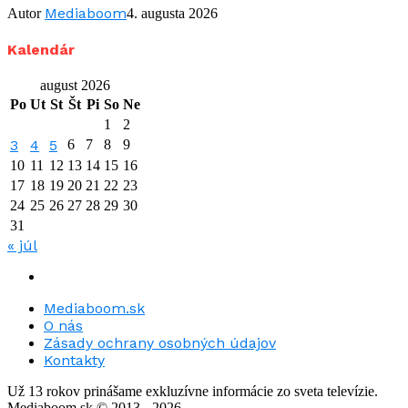
Mediaboom
Autor
4. augusta 2026
Kalendár
august 2026
Po
Ut
St
Št
Pi
So
Ne
1
2
3
4
5
6
7
8
9
10
11
12
13
14
15
16
17
18
19
20
21
22
23
24
25
26
27
28
29
30
31
« júl
Mediaboom.sk
O nás
Zásady ochrany osobných údajov
Kontakty
Už 13 rokov prinášame exkluzívne informácie zo sveta televízie.
Mediaboom.sk © 2013 - 2026