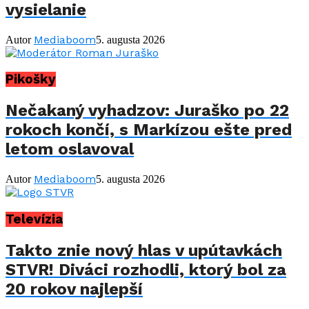
vysielanie
Mediaboom
Autor
5. augusta 2026
Pikošky
Nečakaný vyhadzov: Juraško po 22
rokoch končí, s Markízou ešte pred
letom oslavoval
Mediaboom
Autor
5. augusta 2026
Televízia
Takto znie nový hlas v upútavkách
STVR! Diváci rozhodli, ktorý bol za
20 rokov najlepší