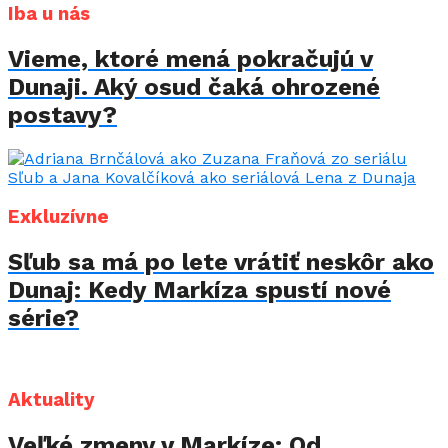
Iba u nás
Vieme, ktoré mená pokračujú v
Dunaji. Aký osud čaká ohrozené
postavy?
Exkluzívne
Sľub sa má po lete vrátiť neskôr ako
Dunaj: Kedy Markíza spustí nové
série?
Aktuality
Veľké zmeny v Markíze: Od