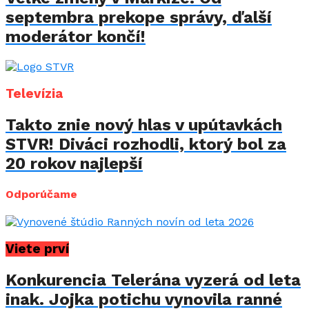
septembra prekope správy, ďalší
moderátor končí!
Televízia
Takto znie nový hlas v upútavkách
STVR! Diváci rozhodli, ktorý bol za
20 rokov najlepší
Odporúčame
Viete prví
Konkurencia Telerána vyzerá od leta
inak. Jojka potichu vynovila ranné