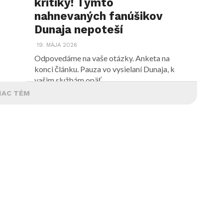
kritiky! Týmto
nahnevaných fanúšikov
Dunaja nepoteší
19. MÁJA 2026
Odpovedáme na vaše otázky. Anketa na
konci článku. Pauza vo vysielaní Dunaja, k
vašim službám opäť...
IAC TÉM