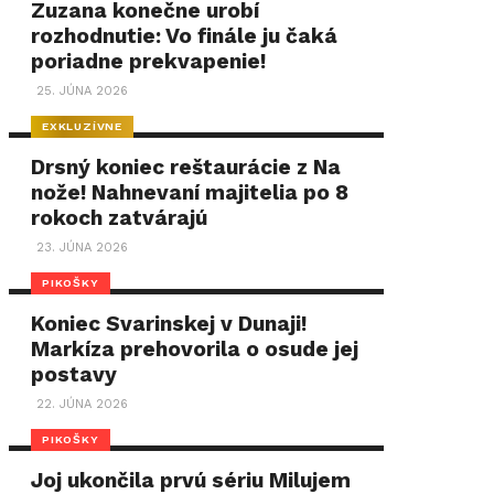
Zuzana konečne urobí
rozhodnutie: Vo finále ju čaká
poriadne prekvapenie!
25. JÚNA 2026
EXKLUZÍVNE
Drsný koniec reštaurácie z Na
nože! Nahnevaní majitelia po 8
rokoch zatvárajú
23. JÚNA 2026
PIKOŠKY
Koniec Svarinskej v Dunaji!
Markíza prehovorila o osude jej
postavy
22. JÚNA 2026
PIKOŠKY
Joj ukončila prvú sériu Milujem