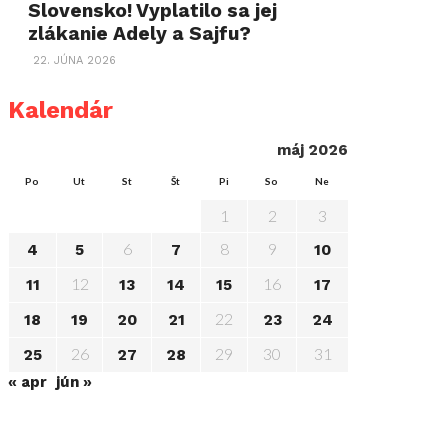
Slovensko! Vyplatilo sa jej
zlákanie Adely a Sajfu?
22. JÚNA 2026
Kalendár
máj 2026
Po
Ut
St
Št
Pi
So
Ne
1
2
3
6
8
9
4
5
7
10
12
16
11
13
14
15
17
22
18
19
20
21
23
24
26
29
30
31
25
27
28
« apr
jún »