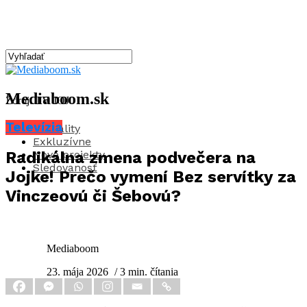
Mediaboom.sk
Zdroj: TV JOJ
Televízia
Aktuality
Exkluzívne
Nové projekty
Radikálna zmena podvečera na
Sledovanosť
Jojke! Prečo vymení Bez servítky za
Vinczeovú či Šebovú?
Mediaboom
23. mája 2026
/ 3 min. čítania