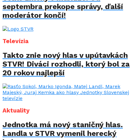
septembra prekope správy, ďalší
moderátor končí!
Televízia
Takto znie nový hlas v upútavkách
STVR! Diváci rozhodli, ktorý bol za
20 rokov najlepší
Aktuality
Jednotka má nový staničný hlas.
Landla v STVR vymenil herecký