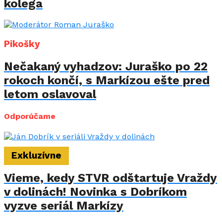
kolega
Pikošky
Nečakaný vyhadzov: Juraško po 22
rokoch končí, s Markízou ešte pred
letom oslavoval
Odporúčame
Exkluzívne
Vieme, kedy STVR odštartuje Vraždy
v dolinách! Novinka s Dobríkom
vyzve seriál Markízy