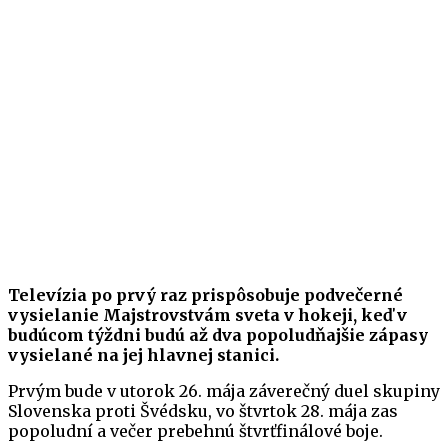
Televízia po prvý raz prispôsobuje podvečerné
vysielanie Majstrovstvám sveta v hokeji, keď v
budúcom týždni budú až dva popoludňajšie zápasy
vysielané na jej hlavnej stanici.
Prvým bude v utorok 26. mája záverečný duel skupiny
Slovenska proti Švédsku, vo štvrtok 28. mája zas
popoludní a večer prebehnú štvrťfinálové boje.