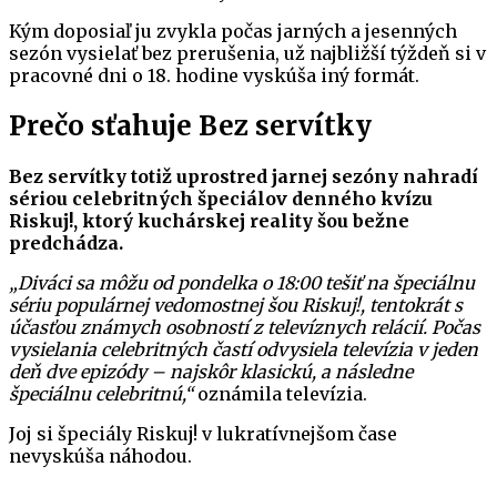
Kým doposiaľ ju zvykla počas jarných a jesenných
sezón vysielať bez prerušenia, už najbližší týždeň si v
pracovné dni o 18. hodine vyskúša iný formát.
Prečo sťahuje Bez servítky
Bez servítky totiž uprostred jarnej sezóny nahradí
sériou celebritných špeciálov denného kvízu
Riskuj!, ktorý kuchárskej reality šou bežne
predchádza.
„Diváci sa môžu od pondelka o 18:00 tešiť na špeciálnu
sériu populárnej vedomostnej šou Riskuj!, tentokrát s
účasťou známych osobností z televíznych relácií. Počas
vysielania celebritných častí odvysiela televízia v jeden
deň dve epizódy – najskôr klasickú, a následne
špeciálnu celebritnú,“
oznámila televízia.
Joj si špeciály Riskuj! v lukratívnejšom čase
nevyskúša náhodou.