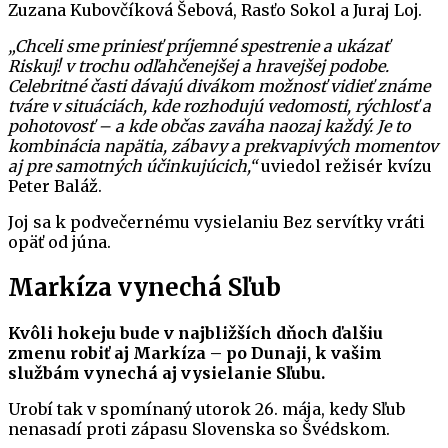
Zuzana Kubovčíková Šebová, Rasťo Sokol a Juraj Loj.
„Chceli sme priniesť príjemné spestrenie a ukázať
Riskuj! v trochu odľahčenejšej a hravejšej podobe.
Celebritné časti dávajú divákom možnosť vidieť známe
tváre v situáciách, kde rozhodujú vedomosti, rýchlosť a
pohotovosť – a kde občas zaváha naozaj každý. Je to
kombinácia napätia, zábavy a prekvapivých momentov
aj pre samotných účinkujúcich,“
uviedol režisér kvízu
Peter Baláž.
Joj sa k podvečernému vysielaniu Bez servítky vráti
opäť od júna.
Markíza vynechá Sľub
Kvôli hokeju bude v najbližších dňoch ďalšiu
zmenu robiť aj Markíza – po Dunaji, k vašim
službám vynechá aj vysielanie Sľubu.
Urobí tak v spomínaný utorok 26. mája, kedy Sľub
nenasadí proti zápasu Slovenska so Švédskom.