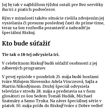
Joj by tak v najbližšom týždni ostali pre Bez servítky
iba tri z piatich podvečerov.
Kým v minulosti takéto situácie riešila zdvojením jej
vysielania či presunu poslednej časti do prime-time,
teraz sa šou rozhodla pozastaviť a nahradiť ju
špeciálmi Riskuj.
Kto bude súťažiť
Tie tak o 18-tej odvysiela tri.
V celebritnom Riskuj! budú súťažiť osobnosti z jej
zábavných programov.
V prvej epizóde v pondelok 25. mája budú hosťami
tváre Milujem Slovensko Adela Vinczeová, Sajfa a
Martin Nikodýmom. Druhý špeciál odvysiela
televízia v stredu 28. mája a predstavia sa v ňom
glosátori zo šou Sedem Tomáš Hudák, Michael
Szatmáry a Samo Trnka. Na záver špeciálnej série v
piatok 30. mája prídu do Riskuj! tváre z Dobre vedieť